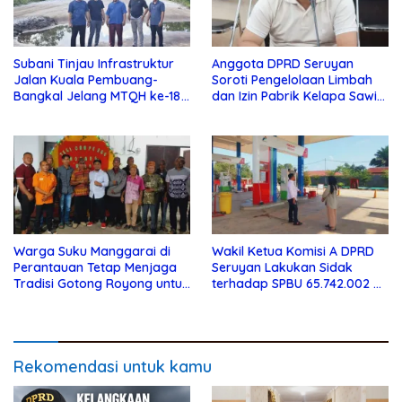
Subani Tinjau Infrastruktur
Anggota DPRD Seruyan
Jalan Kuala Pembuang-
Soroti Pengelolaan Limbah
Bangkal Jelang MTQH ke-18
dan Izin Pabrik Kelapa Sawit
Seruyan
PT Jaya Oleo Sejahtera
Warga Suku Manggarai di
Wakil Ketua Komisi A DPRD
Perantauan Tetap Menjaga
Seruyan Lakukan Sidak
Tradisi Gotong Royong untuk
terhadap SPBU 65.742.002 di
Biaya Pendidikan
Seruyan Raya
Rekomendasi untuk kamu