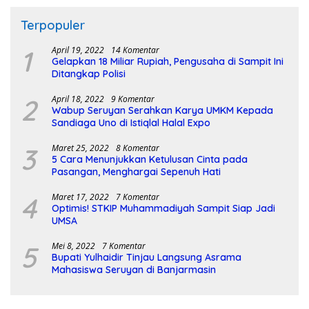
Terpopuler
1
April 19, 2022
14 Komentar
Gelapkan 18 Miliar Rupiah, Pengusaha di Sampit Ini
Ditangkap Polisi
2
April 18, 2022
9 Komentar
Wabup Seruyan Serahkan Karya UMKM Kepada
Sandiaga Uno di Istiqlal Halal Expo
3
Maret 25, 2022
8 Komentar
5 Cara Menunjukkan Ketulusan Cinta pada
Pasangan, Menghargai Sepenuh Hati
4
Maret 17, 2022
7 Komentar
Optimis! STKIP Muhammadiyah Sampit Siap Jadi
UMSA
5
Mei 8, 2022
7 Komentar
Bupati Yulhaidir Tinjau Langsung Asrama
Mahasiswa Seruyan di Banjarmasin