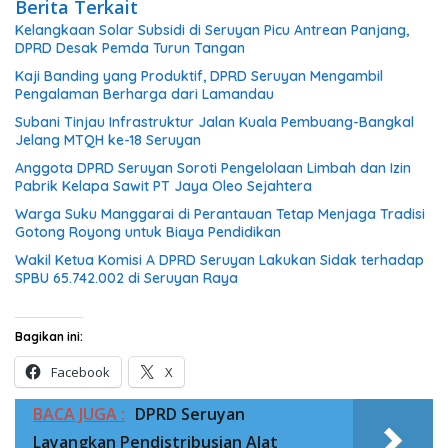
Berita Terkait
Kelangkaan Solar Subsidi di Seruyan Picu Antrean Panjang,
DPRD Desak Pemda Turun Tangan
Kaji Banding yang Produktif, DPRD Seruyan Mengambil
Pengalaman Berharga dari Lamandau
Subani Tinjau Infrastruktur Jalan Kuala Pembuang-Bangkal
Jelang MTQH ke-18 Seruyan
Anggota DPRD Seruyan Soroti Pengelolaan Limbah dan Izin
Pabrik Kelapa Sawit PT Jaya Oleo Sejahtera
Warga Suku Manggarai di Perantauan Tetap Menjaga Tradisi
Gotong Royong untuk Biaya Pendidikan
Wakil Ketua Komisi A DPRD Seruyan Lakukan Sidak terhadap
SPBU 65.742.002 di Seruyan Raya
Bagikan ini:
Facebook
X
BACA JUGA :
DPRD Seruyan
Layangkan Pendistribusian Alat