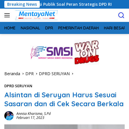
Langsung
si Publik Soal Peran Strategis DPD RI
Breaking News
Sinergi Perang 
ke
konten
HOME
NASIONAL
DPR
PEMERINTAH DAERAH
HARI BESAR
Beranda
DPR
DPRD SERUYAN
DPRD SERUYAN
Alsintan di Seruyan Harus Sesuai
Sasaran dan di Cek Secara Berkala
Annisa Kharisma, S.Pd
Februari 17, 2023