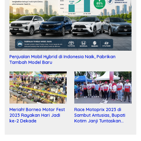
Penjualan Mobil Hybrid di Indonesia Naik, Pabrikan
Tambah Model Baru
Meriah! Borneo Motor Fest
Race Motoprix 2023 di
2023 Rayakan Hari Jadi
Sambut Antusias, Bupati
ke-2 Dekade
Kotim Janji Tuntaskan
Pembangunan Sirkuit