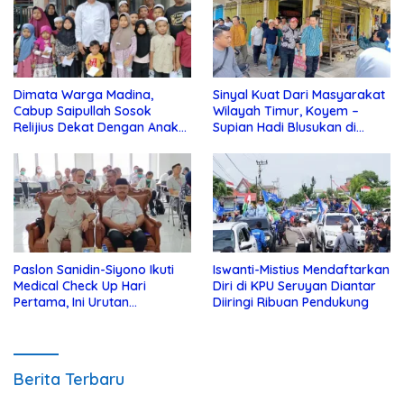
Dimata Warga Madina,
Sinyal Kuat Dari Masyarakat
Cabup Saipullah Sosok
Wilayah Timur, Koyem –
Relijius Dekat Dengan Anak
Supian Hadi Blusukan di
Yatim
Kotim
Paslon Sanidin-Siyono Ikuti
Iswanti-Mistius Mendaftarkan
Medical Check Up Hari
Diri di KPU Seruyan Diantar
Pertama, Ini Urutan
Diiringi Ribuan Pendukung
Pengecekannya
Berita Terbaru