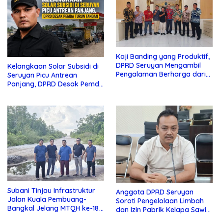
Kaji Banding yang Produktif,
DPRD Seruyan Mengambil
Kelangkaan Solar Subsidi di
Pengalaman Berharga dari
Seruyan Picu Antrean
Lamandau
Panjang, DPRD Desak Pemda
Turun Tangan
Subani Tinjau Infrastruktur
Anggota DPRD Seruyan
Jalan Kuala Pembuang-
Soroti Pengelolaan Limbah
Bangkal Jelang MTQH ke-18
dan Izin Pabrik Kelapa Sawit
Seruyan
PT Jaya Oleo Sejahtera