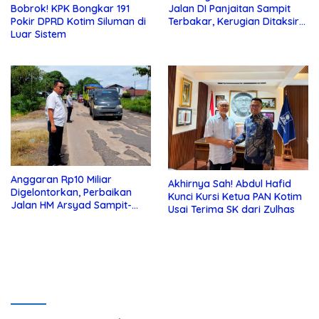
Jalan DI Panjaitan Sampit
Bobrok! KPK Bongkar 191
Terbakar, Kerugian Ditaksir
Pokir DPRD Kotim Siluman di
Ratusan Juta
Luar Sistem
Anggaran Rp10 Miliar
Akhirnya Sah! Abdul Hafid
Digelontorkan, Perbaikan
Kunci Kursi Ketua PAN Kotim
Jalan HM Arsyad Sampit-
Usai Terima SK dari Zulhas
Samuda Segera Dikerjakan