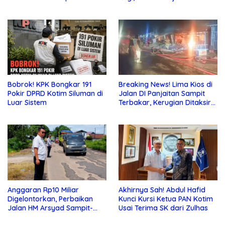
dan Pupuk Subsidi, Tapi
Pajak Selalu Ditagih
Bobrok! KPK Bongkar 191
Breaking News! Lima Kios di
Pokir DPRD Kotim Siluman di
Jalan DI Panjaitan Sampit
Luar Sistem
Terbakar, Kerugian Ditaksir
Ratusan Juta
Anggaran Rp10 Miliar
Akhirnya Sah! Abdul Hafid
Digelontorkan, Perbaikan
Kunci Kursi Ketua PAN Kotim
Jalan HM Arsyad Sampit-
Usai Terima SK dari Zulhas
Samuda Segera Dikerjakan