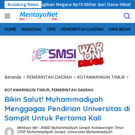
Langsung
gikan Negara Rp10 Miliar dari Dana Hibah Rp40 Miliar
Breaking News
G
ke
konten
HOME
NASIONAL
DPR
PEMERINTAH DAERAH
HARI BESAR
Beranda
PEMERINTAH DAERAH
KOTAWARINGIN TIMUR
KOTAWARINGIN TIMUR
,
PEMERINTAH DAERAH
Bikin Salut! Muhammadiyah
Menggagas Pendirian Universitas di
Sampit Untuk Pertama Kali
Mentaya Net
-
AKBID Muhammadiyah Sampit
,
Kotawaringin Timur
,
STKIP Muhammadiyah Sampit
,
Universitas Muhammadiyah