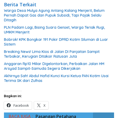
Berita Terkait
Warga Desa Mulya Agung Antang Kalang Menjerit, Belum
Pernah Dapat Gas dan Pupuk Subsidi, Tapi Pajak Selalu
Ditagih
PLN Padam Lagi, Bising Suara Genset, Warga Teriak Rugi,
UMKM Menjerit
Bobrok! KPK Bongkar 191 Pokir DPRD Kotim Siluman di Luar
Sistem
Breaking News! Lima Kios di Jalan DI Panjaitan Sampit
Terbakar, Kerugian Ditaksir Ratusan Juta
Anggaran Rp10 Miliar Digelontorkan, Perbaikan Jalan HM
Arsyad Sampit-Samuda Segera Dikerjakan
Akhirnya Sah! Abdul Hafid Kunci Kursi Ketua PAN Kotim Usai
Terima SK dari Zulhas
Bagikan ini:
Facebook
X
BACA JUGA :
Pasangan Petahana