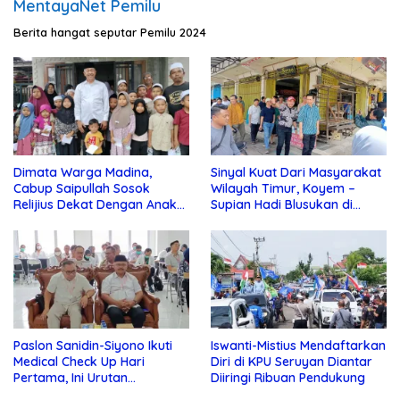
MentayaNet Pemilu
Berita hangat seputar Pemilu 2024
Dimata Warga Madina,
Sinyal Kuat Dari Masyarakat
Cabup Saipullah Sosok
Wilayah Timur, Koyem –
Relijius Dekat Dengan Anak
Supian Hadi Blusukan di
Yatim
Kotim
Paslon Sanidin-Siyono Ikuti
Iswanti-Mistius Mendaftarkan
Medical Check Up Hari
Diri di KPU Seruyan Diantar
Pertama, Ini Urutan
Diiringi Ribuan Pendukung
Pengecekannya