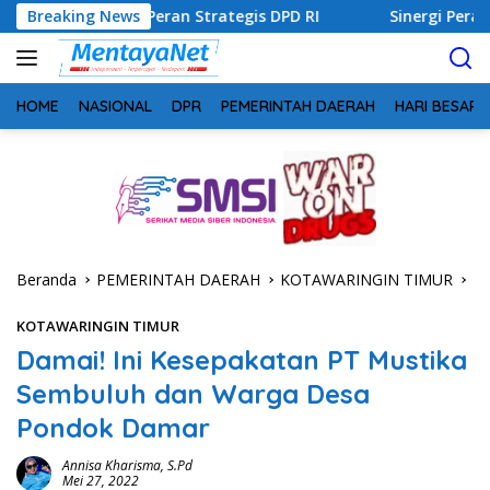
Langsung
an Strategis DPD RI
Breaking News
Sinergi Perang Melawan Narkoba d
ke
konten
HOME
NASIONAL
DPR
PEMERINTAH DAERAH
HARI BESAR
Beranda
PEMERINTAH DAERAH
KOTAWARINGIN TIMUR
KOTAWARINGIN TIMUR
Damai! Ini Kesepakatan PT Mustika
Sembuluh dan Warga Desa
Pondok Damar
Annisa Kharisma, S.Pd
Mei 27, 2022