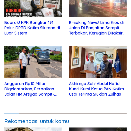
Bobrok! KPK Bongkar 191
Breaking News! Lima Kios di
Pokir DPRD Kotim Siluman di
Jalan DI Panjaitan Sampit
Luar Sistem
Terbakar, Kerugian Ditaksir
Ratusan Juta
Anggaran Rp10 Miliar
Akhirnya Sah! Abdul Hafid
Digelontorkan, Perbaikan
Kunci Kursi Ketua PAN Kotim
Jalan HM Arsyad Sampit-
Usai Terima SK dari Zulhas
Samuda Segera Dikerjakan
Rekomendasi untuk kamu