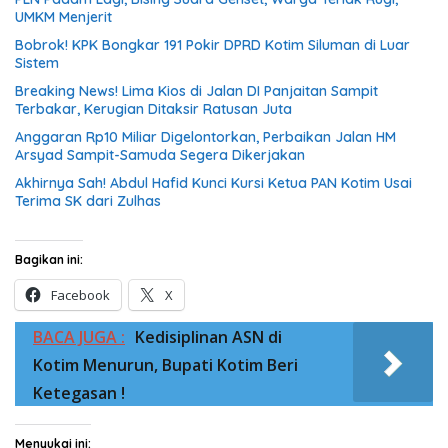
UMKM Menjerit
Bobrok! KPK Bongkar 191 Pokir DPRD Kotim Siluman di Luar
Sistem
Breaking News! Lima Kios di Jalan DI Panjaitan Sampit
Terbakar, Kerugian Ditaksir Ratusan Juta
Anggaran Rp10 Miliar Digelontorkan, Perbaikan Jalan HM
Arsyad Sampit-Samuda Segera Dikerjakan
Akhirnya Sah! Abdul Hafid Kunci Kursi Ketua PAN Kotim Usai
Terima SK dari Zulhas
Bagikan ini:
Facebook
X
BACA JUGA :
Kedisiplinan ASN di
Kotim Menurun, Bupati Kotim Beri
Ketegasan !
Menyukai ini: