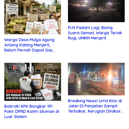
PLN Padam Lagi, Bising
Suara Genset, Warga Teriak
Rugi, UMKM Menjerit
Warga Desa Mulya Agung
Antang Kalang Menjerit,
Belum Pernah Dapat Gas
dan Pupuk Subsidi, Tapi
Pajak Selalu Ditagih
Breaking News! Lima Kios di
Jalan DI Panjaitan Sampit
Bobrok! KPK Bongkar 191
Terbakar, Kerugian Ditaksir
Pokir DPRD Kotim Siluman di
Ratusan Juta
Luar Sistem