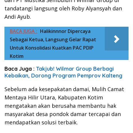
dari PT Mustika Sembuluh I Wilmar Group di
tandatangi langsung oleh Roby Alyansyah dan
Andi Ayub.
BACA JUGA :
Halikinnnor Dipercaya
Sebagai Ketua, Langsung Gelar Rapat
Untuk Konsolidasi Kuatkan PAC PDIP
Kotim
Baca Juga :
Takjub! Wilmar Group Berbagi
Kebaikan, Dorong Program Pemprov Kalteng
Sebelum ada kesepakatan damai, Mulih Camat
Mentaya Hilir Utara, Kabupaten Kotim
mengatakan akan berusaha membantu hak
masyarakat desa pondok damar tercapai dan
mendapatkan solusi terbaik.