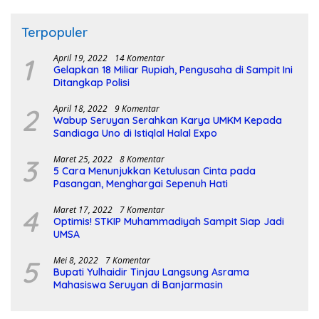
Terpopuler
1
April 19, 2022
14 Komentar
Gelapkan 18 Miliar Rupiah, Pengusaha di Sampit Ini
Ditangkap Polisi
2
April 18, 2022
9 Komentar
Wabup Seruyan Serahkan Karya UMKM Kepada
Sandiaga Uno di Istiqlal Halal Expo
3
Maret 25, 2022
8 Komentar
5 Cara Menunjukkan Ketulusan Cinta pada
Pasangan, Menghargai Sepenuh Hati
4
Maret 17, 2022
7 Komentar
Optimis! STKIP Muhammadiyah Sampit Siap Jadi
UMSA
5
Mei 8, 2022
7 Komentar
Bupati Yulhaidir Tinjau Langsung Asrama
Mahasiswa Seruyan di Banjarmasin