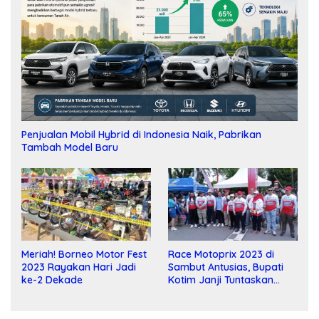
Penjualan Mobil Hybrid di Indonesia Naik, Pabrikan
Tambah Model Baru
Meriah! Borneo Motor Fest
Race Motoprix 2023 di
2023 Rayakan Hari Jadi
Sambut Antusias, Bupati
ke-2 Dekade
Kotim Janji Tuntaskan
Pembangunan Sirkuit