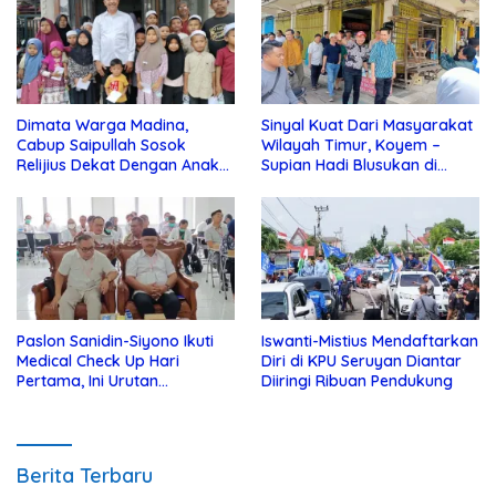
Dimata Warga Madina,
Sinyal Kuat Dari Masyarakat
Cabup Saipullah Sosok
Wilayah Timur, Koyem –
Relijius Dekat Dengan Anak
Supian Hadi Blusukan di
Yatim
Kotim
Paslon Sanidin-Siyono Ikuti
Iswanti-Mistius Mendaftarkan
Medical Check Up Hari
Diri di KPU Seruyan Diantar
Pertama, Ini Urutan
Diiringi Ribuan Pendukung
Pengecekannya
Berita Terbaru