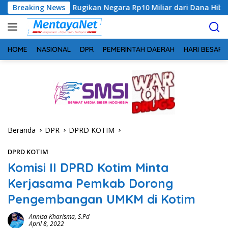
Langsung
, Rugikan Negara Rp10 Miliar dari Dana Hibah Rp40 Miliar
Breaking News
ke
konten
HOME
NASIONAL
DPR
PEMERINTAH DAERAH
HARI BESAR
Beranda
DPR
DPRD KOTIM
DPRD KOTIM
Komisi II DPRD Kotim Minta
Kerjasama Pemkab Dorong
Pengembangan UMKM di Kotim
Annisa Kharisma, S.Pd
April 8, 2022