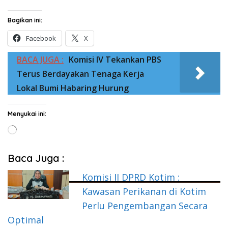
Bagikan ini:
Facebook
X
BACA JUGA :
Komisi IV Tekankan PBS
Terus Berdayakan Tenaga Kerja
Lokal Bumi Habaring Hurung
Menyukai ini:
Memuat...
Baca Juga :
Komisi II DPRD Kotim :
Kawasan Perikanan di Kotim
Perlu Pengembangan Secara
Optimal