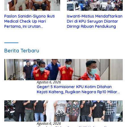
Paslon Sanidin-Siyono Ikuti
Iswanti-Mistius Mendaftarkan
Medical Check Up Hari
Diri di KPU Seruyan Diantar
Pertama, Ini Urutan
Diiringi Ribuan Pendukung
Pengecekannya
Berita Terbaru
Agustus 6, 2026
Geger! 5 Komisioner KPU Kotim Ditahan
Kejati Kalteng, Rugikan Negara Rp10 Miliar
dari Dana Hibah Rp40 Miliar
Agustus 6, 2026