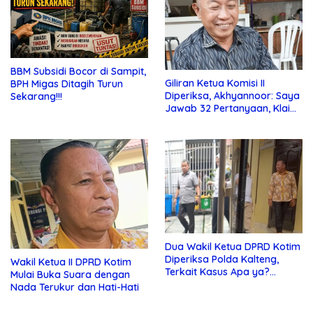
BBM Subsidi Bocor di Sampit,
Giliran Ketua Komisi II
BPH Migas Ditagih Turun
Diperiksa, Akhyannoor: Saya
Sekarang!!!
Jawab 32 Pertanyaan, Klaim
Tak Tahu Soal KSO Agrinas
Dua Wakil Ketua DPRD Kotim
Diperiksa Polda Kalteng,
Wakil Ketua II DPRD Kotim
Terkait Kasus Apa ya?…
Mulai Buka Suara dengan
Nada Terukur dan Hati-Hati