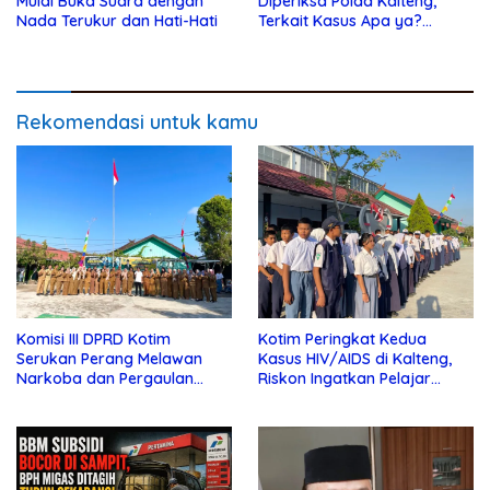
Mulai Buka Suara dengan
Diperiksa Polda Kalteng,
Nada Terukur dan Hati-Hati
Terkait Kasus Apa ya?…
Rekomendasi untuk kamu
Komisi III DPRD Kotim
Kotim Peringkat Kedua
Serukan Perang Melawan
Kasus HIV/AIDS di Kalteng,
Narkoba dan Pergaulan
Riskon Ingatkan Pelajar
Bebas di Sekolah
Jauhi Pergaulan Bebas