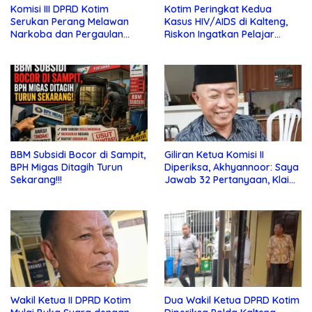
Komisi III DPRD Kotim
Kotim Peringkat Kedua
Serukan Perang Melawan
Kasus HIV/AIDS di Kalteng,
Narkoba dan Pergaulan
Riskon Ingatkan Pelajar
Bebas di Sekolah
Jauhi Pergaulan Bebas
BBM Subsidi Bocor di Sampit,
Giliran Ketua Komisi II
BPH Migas Ditagih Turun
Diperiksa, Akhyannoor: Saya
Sekarang!!!
Jawab 32 Pertanyaan, Klaim
Tak Tahu Soal KSO Agrinas
Wakil Ketua II DPRD Kotim
Dua Wakil Ketua DPRD Kotim