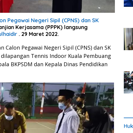
n Pegawai Negeri Sipil (CPNS) dan SK
njian Kerjasama (PPPK) langsung
lhaidir
. 29 Maret 2022.
 Calon Pegawai Negeri Sipil (CPNS) dan SK
 dilapangan Tennis Indoor Kuala Pembuang
pala BKPSDM dan Kepala Dinas Pendidikan
Huk