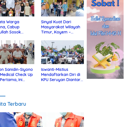
ata Warga
Sinyal Kuat Dari
ina, Cabup
Masyarakat Wilayah
ullah Sosok
Timur, Koyem –
jius Dekat Dengan
Supian Hadi Blusukan
 Yatim
di Kotim
on Sanidin-Siyono
Iswanti-Mistius
i Medical Check Up
Mendaftarkan Diri di
 Pertama, Ini
KPU Seruyan Diantar
an
Diiringi Ribuan
gecekannya
Pendukung
ita Terbaru