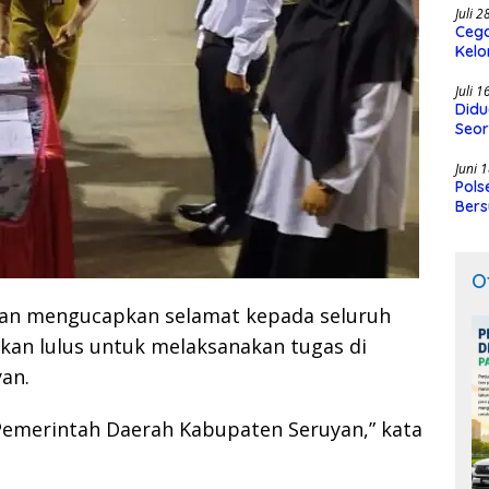
Juli 
Cega
Kelo
SMK
Juli 
Didu
Seor
Juni 
Pols
Bers
O
an mengucapkan selamat kepada seluruh
kan lulus untuk melaksanakan tugas di
an.
Pemerintah Daerah Kabupaten Seruyan,” kata