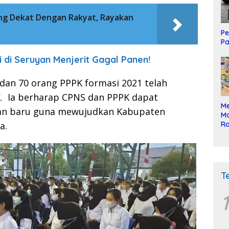
ang Dekat Dengan Rakyat, Rayakan
Pe
Pa
 di Seruyan Menjerit Gagal Panen!
 dan 70 orang PPPK formasi 2021 telah
K. Ia berharap CPNS dan PPPK dapat
Me
san baru guna mewujudkan Kabupaten
Mo
Ra
a.
ke
T
1