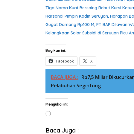
Tiga Nama Kuat Bersaing Rebut Kursi Ketu
Harsandi Pimpin Kadin Seruyan, Harapan B
Gugat Damang Rp100 M, PT BAP Dilawan War
Kelangkaan Solar Subsidi di Seruyan Picu 
Bagikan ini:
Facebook
X
BACA JUGA :
Rp7,5 Miliar Dikucurka
Pelabuhan Segintung
Menyukai ini:
Memuat...
Baca Juga :