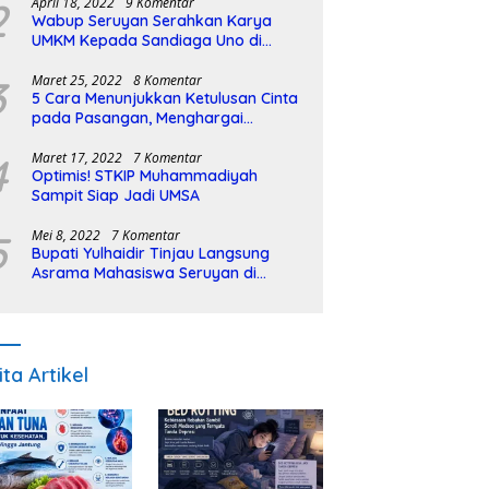
2
April 18, 2022
9 Komentar
Wabup Seruyan Serahkan Karya
UMKM Kepada Sandiaga Uno di
Istiqlal Halal Expo
3
Maret 25, 2022
8 Komentar
5 Cara Menunjukkan Ketulusan Cinta
pada Pasangan, Menghargai
Sepenuh Hati
4
Maret 17, 2022
7 Komentar
Optimis! STKIP Muhammadiyah
Sampit Siap Jadi UMSA
5
Mei 8, 2022
7 Komentar
Bupati Yulhaidir Tinjau Langsung
Asrama Mahasiswa Seruyan di
Banjarmasin
ita Artikel