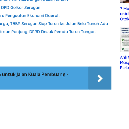
a DPD Golkar Seruyan
7 Ma
untu
aru Penguatan Ekonomi Daerah
Otak
ga, TBBR Seruyan Siap Turun ke Jalan Bela Tanah Ada
Antrean Panjang, DPRD Desak Pemda Turun Tangan
Ahli
Mas
Per
Maka
n untuk Jalan Kuala Pembuang -
Jag