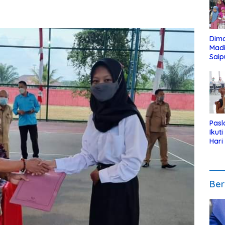
Dim
Mad
Saip
Reli
Anak
Pasl
Ikut
Hari
Urut
Pen
Ber