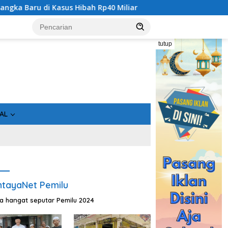
liar
Geger! 5 Komisioner KPU Kotim Ditahan Kejati Kal
tutup
AL
tayaNet Pemilu
ta hangat seputar Pemilu 2024