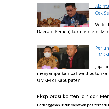
Alsint
Cek Se
Wakil 
Daerah (Pemda) kurang memaksim
Perlun
UMKM 
Jajara
menyampaikan bahwa dibutuhkan
UMKM di Kabupaten…
Eksplorasi konten lain dari M
Berlangganan untuk dapatkan pos terbaru l