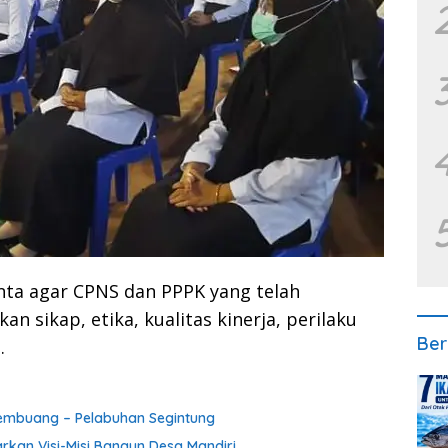
nta agar CPNS dan PPPK yang telah
 sikap, etika, kualitas kinerja, perilaku
Ber
.
 Pembuang – Pelabuhan Segintung
rkan Visi-Misi Bangun Desa Mandiri