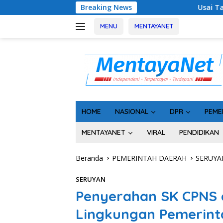
Langsung
Usai Tahan 5 Komisioner KPU Kotim, Keja
Breaking News
ke
konten
MENU
MENTAYANET
HOME
NASIONAL
DPR
PEME
MENTAYANET
VIRAL
PENDIDIKAN
Beranda
PEMERINTAH DAERAH
SERUYA
SERUYAN
Penyerahan SK CPNS d
Lingkungan Pemerint