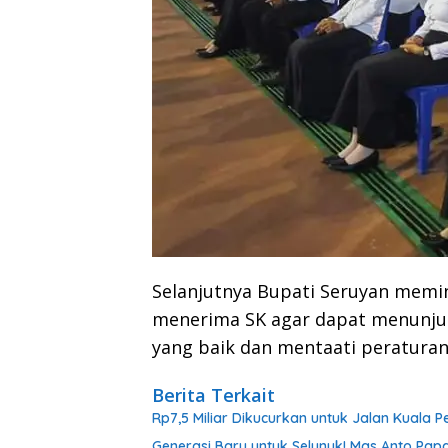
Selanjutnya Bupati Seruyan memi
menerima SK agar dapat menunjukan
yang baik dan mentaati peraturan
Berita Terkait
Rp7,5 Miliar Dikucurkan untuk Jalan Kuala
Generasi Baru untuk Selunuk! Mas Anto Papa