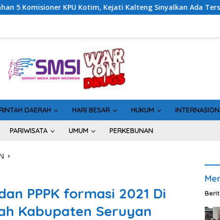
ti Kalteng Sinyalkan Ada Tersangka Baru di Kasus Hibah Rp40 Mi
RINTAH DAERAH
HARI BESAR
HUKUM
INTERNASION
PARIWISATA
UMUM
PERKEBUNAN
N
Men
an PPPK formasi 2021 Di
Beri
ah Kabupaten Seruyan