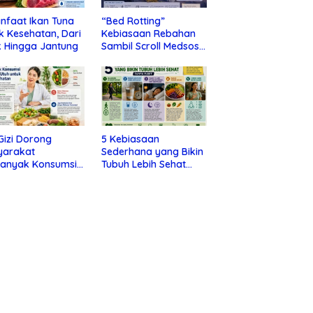
nfaat Ikan Tuna
“Bed Rotting”
k Kesehatan, Dari
Kebiasaan Rebahan
 Hingga Jantung
Sambil Scroll Medsos
yang Ternyata Tanda
Depresi
 Gizi Dorong
5 Kebiasaan
yarakat
Sederhana yang Bikin
banyak Konsumsi
Tubuh Lebih Sehat
nan Utuh untuk
Tanpa Ribet
a Kesehatan