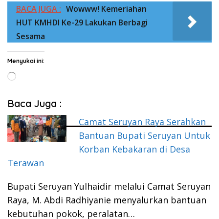
BACA JUGA :
Wowww! Kemeriahan
HUT KMHDI Ke-29 Lakukan Berbagi
Sesama
Menyukai ini:
Memuat...
Baca Juga :
Camat Seruyan Raya Serahkan
Bantuan Bupati Seruyan Untuk
Korban Kebakaran di Desa
Terawan
Bupati Seruyan Yulhaidir melalui Camat Seruyan
Raya, M. Abdi Radhiyanie menyalurkan bantuan
kebutuhan pokok, peralatan…