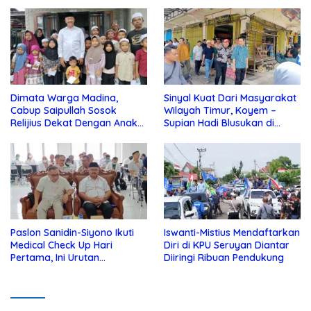
Dimata Warga Madina,
Sinyal Kuat Dari Masyarakat
Cabup Saipullah Sosok
Wilayah Timur, Koyem –
Relijius Dekat Dengan Anak
Supian Hadi Blusukan di
Yatim
Kotim
Paslon Sanidin-Siyono Ikuti
Iswanti-Mistius Mendaftarkan
Medical Check Up Hari
Diri di KPU Seruyan Diantar
Pertama, Ini Urutan
Diiringi Ribuan Pendukung
Pengecekannya