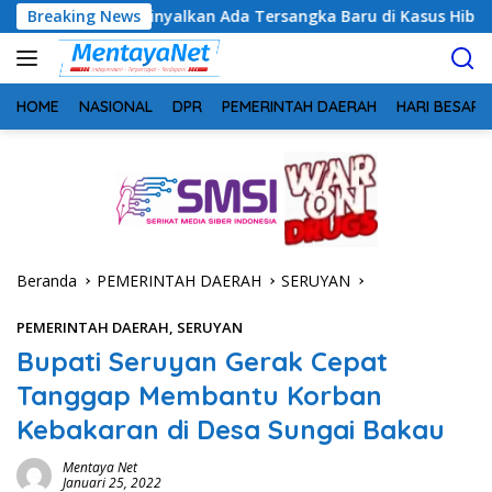
Langsung
g Sinyalkan Ada Tersangka Baru di Kasus Hibah Rp40 Miliar
Breaking News
ke
konten
HOME
NASIONAL
DPR
PEMERINTAH DAERAH
HARI BESAR
Beranda
PEMERINTAH DAERAH
SERUYAN
PEMERINTAH DAERAH
,
SERUYAN
Bupati Seruyan Gerak Cepat
Tanggap Membantu Korban
Kebakaran di Desa Sungai Bakau
Mentaya Net
Januari 25, 2022