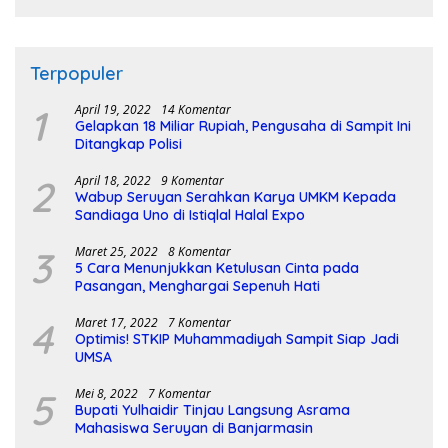
Terpopuler
1
April 19, 2022
14 Komentar
Gelapkan 18 Miliar Rupiah, Pengusaha di Sampit Ini
Ditangkap Polisi
2
April 18, 2022
9 Komentar
Wabup Seruyan Serahkan Karya UMKM Kepada
Sandiaga Uno di Istiqlal Halal Expo
3
Maret 25, 2022
8 Komentar
5 Cara Menunjukkan Ketulusan Cinta pada
Pasangan, Menghargai Sepenuh Hati
4
Maret 17, 2022
7 Komentar
Optimis! STKIP Muhammadiyah Sampit Siap Jadi
UMSA
5
Mei 8, 2022
7 Komentar
Bupati Yulhaidir Tinjau Langsung Asrama
Mahasiswa Seruyan di Banjarmasin