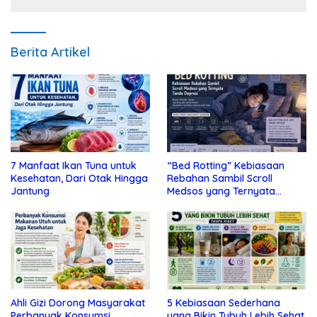
Berita Artikel
7 Manfaat Ikan Tuna untuk
“Bed Rotting” Kebiasaan
Kesehatan, Dari Otak Hingga
Rebahan Sambil Scroll
Jantung
Medsos yang Ternyata
Tanda Depresi
Ahli Gizi Dorong Masyarakat
5 Kebiasaan Sederhana
Perbanyak Konsumsi
yang Bikin Tubuh Lebih Sehat