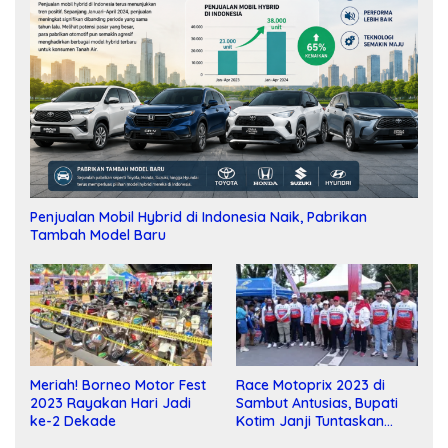
Penjualan Mobil Hybrid di Indonesia Naik, Pabrikan
Tambah Model Baru
Meriah! Borneo Motor Fest
Race Motoprix 2023 di
2023 Rayakan Hari Jadi
Sambut Antusias, Bupati
ke-2 Dekade
Kotim Janji Tuntaskan
Pembangunan Sirkuit