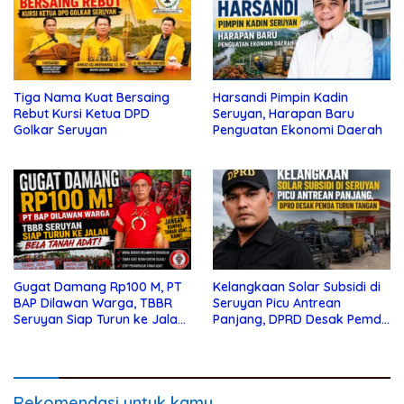
Tiga Nama Kuat Bersaing
Harsandi Pimpin Kadin
Rebut Kursi Ketua DPD
Seruyan, Harapan Baru
Golkar Seruyan
Penguatan Ekonomi Daerah
Gugat Damang Rp100 M, PT
Kelangkaan Solar Subsidi di
BAP Dilawan Warga, TBBR
Seruyan Picu Antrean
Seruyan Siap Turun ke Jalan
Panjang, DPRD Desak Pemda
Bela Tanah Ada
Turun Tangan
Rekomendasi untuk kamu