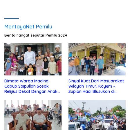
MentayaNet Pemilu
Berita hangat seputar Pemilu 2024
Dimata Warga Madina,
Sinyal Kuat Dari Masyarakat
Cabup Saipullah Sosok
Wilayah Timur, Koyem –
Relijius Dekat Dengan Anak
Supian Hadi Blusukan di
Yatim
Kotim