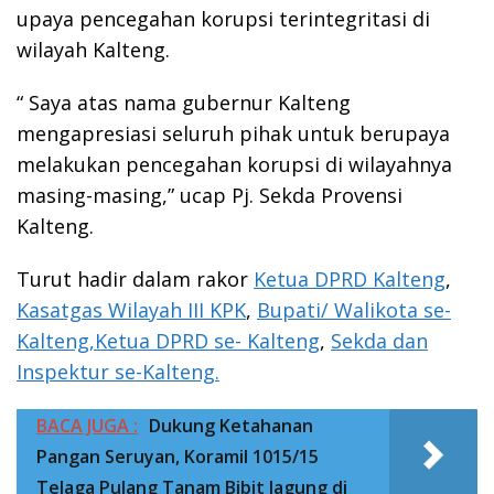
upaya pencegahan korupsi terintegritasi di
wilayah Kalteng.
“ Saya atas nama gubernur Kalteng
mengapresiasi seluruh pihak untuk berupaya
melakukan pencegahan korupsi di wilayahnya
masing-masing,” ucap Pj. Sekda Provensi
Kalteng.
Turut hadir dalam rakor
Ketua DPRD Kalteng
,
Kasatgas Wilayah III KPK
,
Bupati/ Walikota se-
Kalteng,Ketua DPRD se- Kalteng
,
Sekda dan
Inspektur se-Kalteng.
BACA JUGA :
Dukung Ketahanan
Pangan Seruyan, Koramil 1015/15
Telaga Pulang Tanam Bibit Jagung di