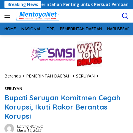
Langsung
 Pemerintahan Penting untuk Perkuat Pembangunan Desa
Breaking News
ke
konten
HOME
NASIONAL
DPR
PEMERINTAH DAERAH
HARI BESAR
Beranda
PEMERINTAH DAERAH
SERUYAN
SERUYAN
Bupati Seruyan Komitmen Cegah
Korupsi, Ikuti Rakor Berantas
Korupsi
Untung Wahyudi
Maret 14, 2022