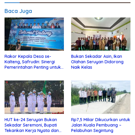
Baca Juga
Rakor Kepala Desa se-
Bukan Sekadar Asin, Ikan
Kalteng, Safrudin: Sinergi
Olahan Seruyan Didorong
Pemerintahan Penting untuk
Naik Kelas
Perkuat Pembangunan Desa
HUT ke-24 Seruyan Bukan
Rp7,5 Miliar Dikucurkan untuk
Sekadar Seremoni, Bupati
Jalan Kuala Pembuang –
Tekankan Kerja Nyata dan
Pelabuhan Segintung