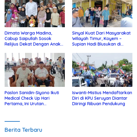
Dimata Warga Madina,
Sinyal Kuat Dari Masyarakat
Cabup Saipullah Sosok
Wilayah Timur, Koyem –
Relijius Dekat Dengan Anak
Supian Hadi Blusukan di
Yatim
Kotim
Paslon Sanidin-Siyono Ikuti
Iswanti-Mistius Mendaftarkan
Medical Check Up Hari
Diri di KPU Seruyan Diantar
Pertama, Ini Urutan
Diiringi Ribuan Pendukung
Pengecekannya
Berita Terbaru