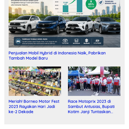
Penjualan Mobil Hybrid di Indonesia Naik, Pabrikan
Tambah Model Baru
Meriah! Borneo Motor Fest
Race Motoprix 2023 di
2023 Rayakan Hari Jadi
Sambut Antusias, Bupati
ke-2 Dekade
Kotim Janji Tuntaskan
Pembangunan Sirkuit