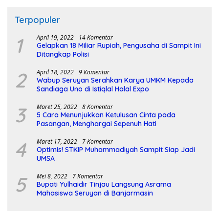
Terpopuler
1
April 19, 2022
14 Komentar
Gelapkan 18 Miliar Rupiah, Pengusaha di Sampit Ini
Ditangkap Polisi
2
April 18, 2022
9 Komentar
Wabup Seruyan Serahkan Karya UMKM Kepada
Sandiaga Uno di Istiqlal Halal Expo
3
Maret 25, 2022
8 Komentar
5 Cara Menunjukkan Ketulusan Cinta pada
Pasangan, Menghargai Sepenuh Hati
4
Maret 17, 2022
7 Komentar
Optimis! STKIP Muhammadiyah Sampit Siap Jadi
UMSA
5
Mei 8, 2022
7 Komentar
Bupati Yulhaidir Tinjau Langsung Asrama
Mahasiswa Seruyan di Banjarmasin