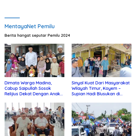
MentayaNet Pemilu
Berita hangat seputar Pemilu 2024
Dimata Warga Madina,
Sinyal Kuat Dari Masyarakat
Cabup Saipullah Sosok
Wilayah Timur, Koyem –
Relijius Dekat Dengan Anak
Supian Hadi Blusukan di
Yatim
Kotim