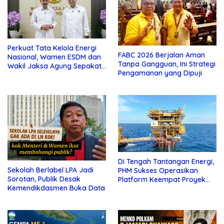
Perkuat Tata Kelola Energi
FABC 2026 Berjalan Aman
Nasional, Wamen ESDM dan
Tanpa Gangguan, Ini Strategi
Wakil Jaksa Agung Sepakat
Pengamanan yang Dipuji
Perketat Pengawalan Hukum
Di Tengah Tantangan Energi,
Sekolah Berlabel LPA Jadi
PHM Sukses Operasikan
Sorotan, Publik Desak
Platform Keempat Proyek
Kemendikdasmen Buka Data
Sisi Nubi