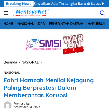
Langsung
g Sinyalkan Ada Tersangka Baru di Kasus Hibah Rp40 Miliar
Breaking News
ke
konten
HOME
NASIONAL
DPR
PEMERINTAH DAERAH
HARI BESAR
Beranda
NASIONAL
NASIONAL
Fahri Hamzah Menilai Kejagung
Paling Berprestasi Dalam
Memberantas Korupsi
Mentaya Net
September 28, 2021