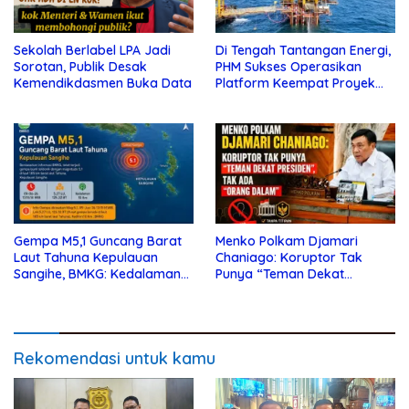
Sekolah Berlabel LPA Jadi
Di Tengah Tantangan Energi,
Sorotan, Publik Desak
PHM Sukses Operasikan
Kemendikdasmen Buka Data
Platform Keempat Proyek
Sisi Nubi
Gempa M5,1 Guncang Barat
Menko Polkam Djamari
Laut Tahuna Kepulauan
Chaniago: Koruptor Tak
Sangihe, BMKG: Kedalaman
Punya “Teman Dekat
10 Km
Presiden”, Tak Ada “Orang
Dalam”
Rekomendasi untuk kamu