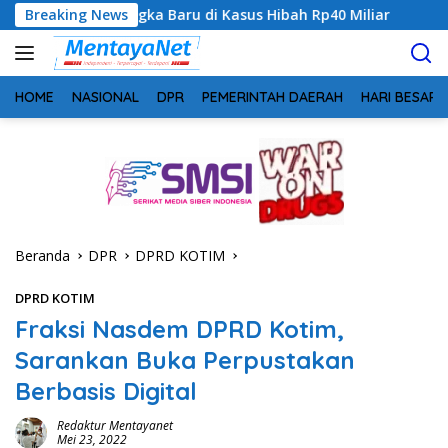
Langsung
ngka Baru di Kasus Hibah Rp40 Miliar
Breaking News
Geger! 5 Komisio
ke
konten
HOME
NASIONAL
DPR
PEMERINTAH DAERAH
HARI BESAR
Beranda
DPR
DPRD KOTIM
DPRD KOTIM
Fraksi Nasdem DPRD Kotim,
Sarankan Buka Perpustakan
Berbasis Digital
Redaktur Mentayanet
Mei 23, 2022