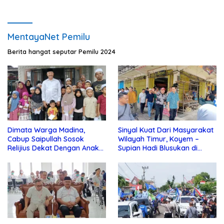
MentayaNet Pemilu
Berita hangat seputar Pemilu 2024
Dimata Warga Madina,
Sinyal Kuat Dari Masyarakat
Cabup Saipullah Sosok
Wilayah Timur, Koyem –
Relijius Dekat Dengan Anak
Supian Hadi Blusukan di
Yatim
Kotim