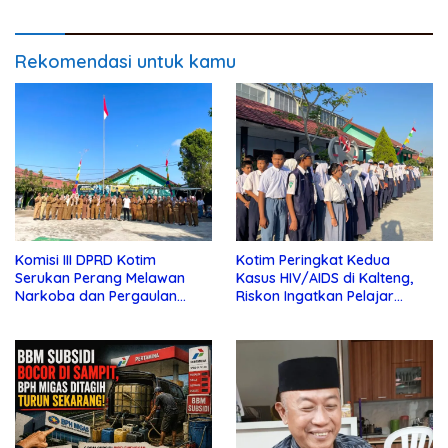
Rekomendasi untuk kamu
Komisi III DPRD Kotim
Kotim Peringkat Kedua
Serukan Perang Melawan
Kasus HIV/AIDS di Kalteng,
Narkoba dan Pergaulan
Riskon Ingatkan Pelajar
Bebas di Sekolah
Jauhi Pergaulan Bebas