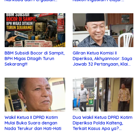
Bebas di Sekolah
Jauhi Pergaulan Bebas
BBM Subsidi Bocor di Sampit,
Giliran Ketua Komisi II
BPH Migas Ditagih Turun
Diperiksa, Akhyannoor: Saya
Sekarang!!!
Jawab 32 Pertanyaan, Klaim
Tak Tahu Soal KSO Agrinas
Wakil Ketua II DPRD Kotim
Dua Wakil Ketua DPRD Kotim
Mulai Buka Suara dengan
Diperiksa Polda Kalteng,
Nada Terukur dan Hati-Hati
Terkait Kasus Apa ya?…