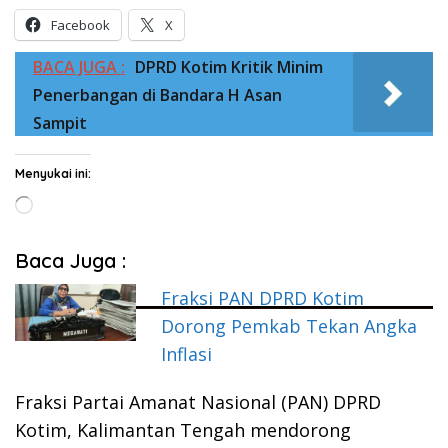
Facebook
X
BACA JUGA :
DPRD Kotim Kritik Minim
Penerbangan di Bandara H Asan
Sampit
Menyukai ini:
Memuat...
Baca Juga :
Fraksi PAN DPRD Kotim
Dorong Pemkab Tekan Angka
Inflasi
Fraksi Partai Amanat Nasional (PAN) DPRD
Kotim, Kalimantan Tengah mendorong