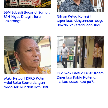
BBM Subsidi Bocor di Sampit,
Giliran Ketua Komisi II
BPH Migas Ditagih Turun
Diperiksa, Akhyannoor: Saya
Sekarang!!!
Jawab 32 Pertanyaan, Klaim
Tak Tahu Soal KSO Agrinas
Dua Wakil Ketua DPRD Kotim
Diperiksa Polda Kalteng,
Wakil Ketua II DPRD Kotim
Terkait Kasus Apa ya?…
Mulai Buka Suara dengan
Nada Terukur dan Hati-Hati