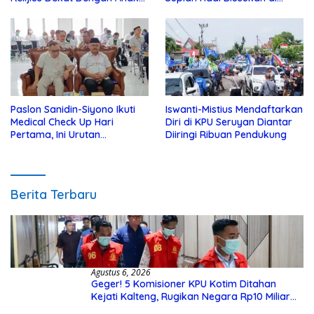
Yatim
Kotim
Paslon Sanidin-Siyono Ikuti
Iswanti-Mistius Mendaftarkan
Medical Check Up Hari
Diri di KPU Seruyan Diantar
Pertama, Ini Urutan
Diiringi Ribuan Pendukung
Pengecekannya
Berita Terbaru
Agustus 6, 2026
Geger! 5 Komisioner KPU Kotim Ditahan
Kejati Kalteng, Rugikan Negara Rp10 Miliar
dari Dana Hibah Rp40 Miliar