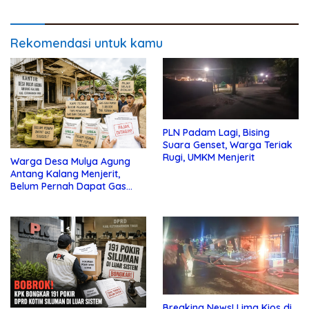
Rekomendasi untuk kamu
PLN Padam Lagi, Bising
Suara Genset, Warga Teriak
Rugi, UMKM Menjerit
Warga Desa Mulya Agung
Antang Kalang Menjerit,
Belum Pernah Dapat Gas
dan Pupuk Subsidi, Tapi
Pajak Selalu Ditagih
Breaking News! Lima Kios di