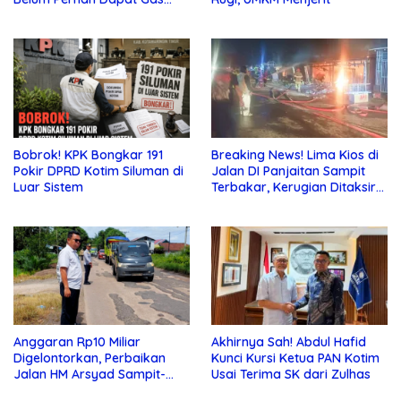
dan Pupuk Subsidi, Tapi
Pajak Selalu Ditagih
Bobrok! KPK Bongkar 191
Breaking News! Lima Kios di
Pokir DPRD Kotim Siluman di
Jalan DI Panjaitan Sampit
Luar Sistem
Terbakar, Kerugian Ditaksir
Ratusan Juta
Anggaran Rp10 Miliar
Akhirnya Sah! Abdul Hafid
Digelontorkan, Perbaikan
Kunci Kursi Ketua PAN Kotim
Jalan HM Arsyad Sampit-
Usai Terima SK dari Zulhas
Samuda Segera Dikerjakan