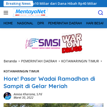
Langsung
 Miliar dari Dana Hibah Rp40 Miliar
Breaking News
Gandeng Bidan Sea
ke
konten
HOME
NASIONAL
DPR
PEMERINTAH DAERAH
HARI BESAR
Beranda
PEMERINTAH DAERAH
KOTAWARINGIN TIMUR
KOTAWARINGIN TIMUR
Hore! Pasar Wadai Ramadhan di
Sampit di Gelar Meriah
Annisa Kharisma, S.Pd
Maret 30, 2022