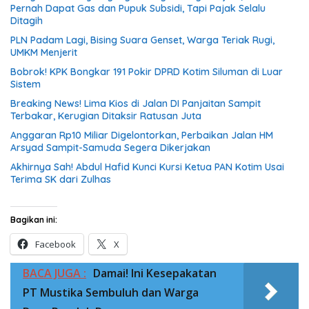
Pernah Dapat Gas dan Pupuk Subsidi, Tapi Pajak Selalu
Ditagih
PLN Padam Lagi, Bising Suara Genset, Warga Teriak Rugi,
UMKM Menjerit
Bobrok! KPK Bongkar 191 Pokir DPRD Kotim Siluman di Luar
Sistem
Breaking News! Lima Kios di Jalan DI Panjaitan Sampit
Terbakar, Kerugian Ditaksir Ratusan Juta
Anggaran Rp10 Miliar Digelontorkan, Perbaikan Jalan HM
Arsyad Sampit-Samuda Segera Dikerjakan
Akhirnya Sah! Abdul Hafid Kunci Kursi Ketua PAN Kotim Usai
Terima SK dari Zulhas
Bagikan ini:
Facebook
X
BACA JUGA :
Damai! Ini Kesepakatan
PT Mustika Sembuluh dan Warga