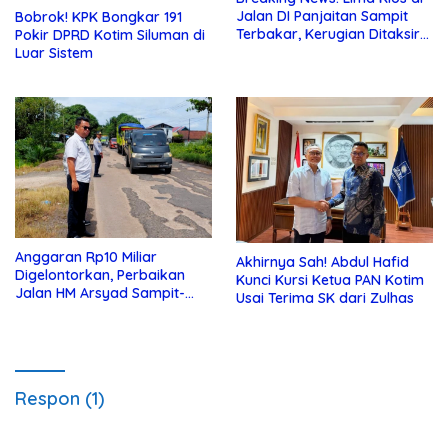
Jalan DI Panjaitan Sampit
Bobrok! KPK Bongkar 191
Terbakar, Kerugian Ditaksir
Pokir DPRD Kotim Siluman di
Ratusan Juta
Luar Sistem
Anggaran Rp10 Miliar
Akhirnya Sah! Abdul Hafid
Digelontorkan, Perbaikan
Kunci Kursi Ketua PAN Kotim
Jalan HM Arsyad Sampit-
Usai Terima SK dari Zulhas
Samuda Segera Dikerjakan
Respon (1)