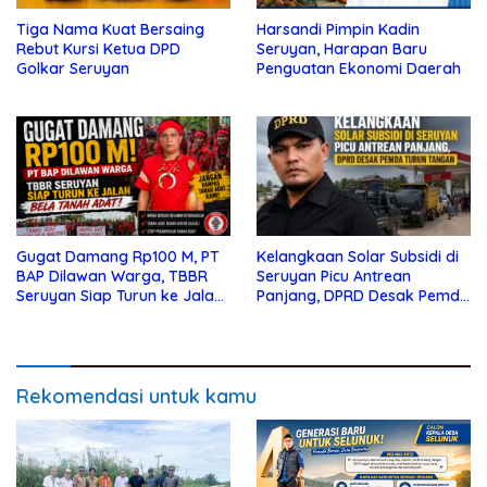
Tiga Nama Kuat Bersaing
Harsandi Pimpin Kadin
Rebut Kursi Ketua DPD
Seruyan, Harapan Baru
Golkar Seruyan
Penguatan Ekonomi Daerah
Gugat Damang Rp100 M, PT
Kelangkaan Solar Subsidi di
BAP Dilawan Warga, TBBR
Seruyan Picu Antrean
Seruyan Siap Turun ke Jalan
Panjang, DPRD Desak Pemda
Bela Tanah Ada
Turun Tangan
Rekomendasi untuk kamu