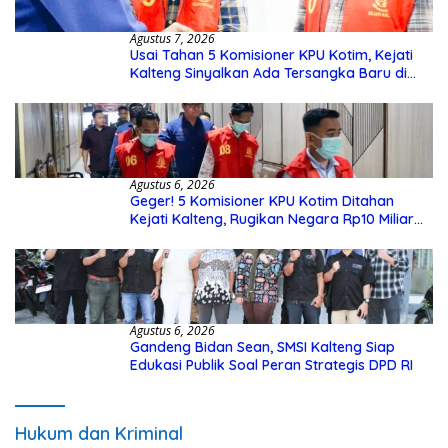
Agustus 7, 2026
Usai Tahan 5 Komisioner KPU Kotim, Kejati
Kalteng Sinyalkan Ada Tersangka Baru di
Kasus Hibah Rp40 Miliar
Agustus 6, 2026
Geger! 5 Komisioner KPU Kotim Ditahan
Kejati Kalteng, Rugikan Negara Rp10 Miliar
dari Dana Hibah Rp40 Miliar
Agustus 6, 2026
Gandeng Bidan Sean, SMSI Kalteng Siap
Edukasi Publik Soal Peran Strategis DPD RI
Hukum dan Kriminal