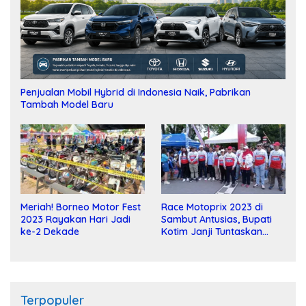
Penjualan Mobil Hybrid di Indonesia Naik, Pabrikan
Tambah Model Baru
Meriah! Borneo Motor Fest
Race Motoprix 2023 di
2023 Rayakan Hari Jadi
Sambut Antusias, Bupati
ke-2 Dekade
Kotim Janji Tuntaskan
Pembangunan Sirkuit
Terpopuler