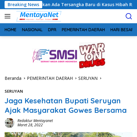
Langsung
alkan Ada Tersangka Baru di Kasus Hibah Rp40 Miliar
Breaking News
Ge
ke
konten
HOME
NASIONAL
DPR
PEMERINTAH DAERAH
HARI BESAR
Beranda
PEMERINTAH DAERAH
SERUYAN
SERUYAN
Jaga Kesehatan Bupati Seruyan
Ajak Masyarakat Gowes Bersama
Redaktur Mentayanet
Maret 28, 2022