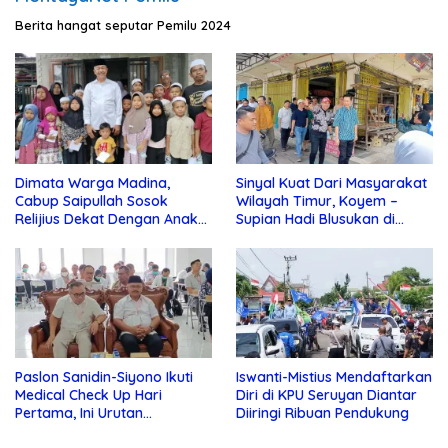
Berita hangat seputar Pemilu 2024
Dimata Warga Madina,
Sinyal Kuat Dari Masyarakat
Cabup Saipullah Sosok
Wilayah Timur, Koyem –
Relijius Dekat Dengan Anak
Supian Hadi Blusukan di
Yatim
Kotim
Paslon Sanidin-Siyono Ikuti
Iswanti-Mistius Mendaftarkan
Medical Check Up Hari
Diri di KPU Seruyan Diantar
Pertama, Ini Urutan
Diiringi Ribuan Pendukung
Pengecekannya