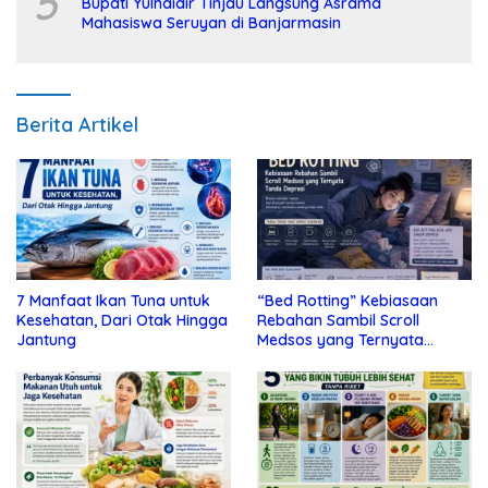
5
Bupati Yulhaidir Tinjau Langsung Asrama
Mahasiswa Seruyan di Banjarmasin
Berita Artikel
7 Manfaat Ikan Tuna untuk
“Bed Rotting” Kebiasaan
Kesehatan, Dari Otak Hingga
Rebahan Sambil Scroll
Jantung
Medsos yang Ternyata
Tanda Depresi