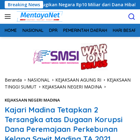
Langsung
Rugikan Negara Rp10 Miliar dari Dana Hibah Rp40 Miliar
Breaking News
ke
konten
HOME
NASIONAL
DPR
PEMERINTAH DAERAH
HARI BESAR
Beranda
NASIONAL
KEJAKSAAN AGUNG RI
KEJAKSAAN
TINGGI SUMUT
KEJAKSAAN NEGERI MADINA
KEJAKSAAN NEGERI MADINA
Kajari Madina Tetapkan 2
Tersangka atas Dugaan Korupsi
Dana Peremajaan Perkebunan
Kelapa Sawit Madina TA 2021