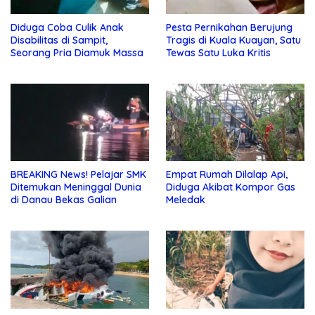
Diduga Coba Culik Anak
Pesta Pernikahan Berujung
Disabilitas di Sampit,
Tragis di Kuala Kuayan, Satu
Seorang Pria Diamuk Massa
Tewas Satu Luka Kritis
BREAKING News! Pelajar SMK
Empat Rumah Dilalap Api,
Ditemukan Meninggal Dunia
Diduga Akibat Kompor Gas
di Danau Bekas Galian
Meledak