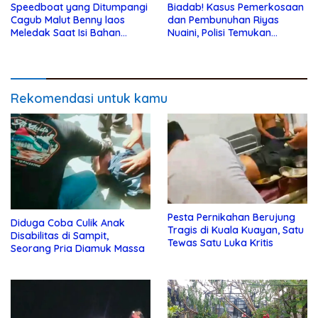
Speedboat yang Ditumpangi
Biadab! Kasus Pemerkosaan
Cagub Malut Benny laos
dan Pembunuhan Riyas
Meledak Saat Isi Bahan
Nuaini, Polisi Temukan
Bakar
Sperma
Rekomendasi untuk kamu
Pesta Pernikahan Berujung
Diduga Coba Culik Anak
Tragis di Kuala Kuayan, Satu
Disabilitas di Sampit,
Tewas Satu Luka Kritis
Seorang Pria Diamuk Massa