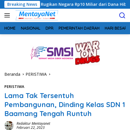
Langsung
 Rugikan Negara Rp10 Miliar dari Dana Hibah Rp40 Miliar
Breaking News
ke
konten
HOME
NASIONAL
DPR
PEMERINTAH DAERAH
HARI BESAR
Beranda
PERISTIWA
PERISTIWA
Lama Tak Tersentuh
Pembangunan, Dinding Kelas SDN 1
Baamang Tengah Runtuh
Redaktur Mentayanet
Februari 22, 2023