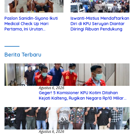
Paslon Sanidin-Siyono Ikuti
Iswanti-Mistius Mendaftarkan
Medical Check Up Hari
Diri di KPU Seruyan Diantar
Pertama, Ini Urutan
Diiringi Ribuan Pendukung
Pengecekannya
Berita Terbaru
Agustus 6, 2026
Geger! 5 Komisioner KPU Kotim Ditahan
Kejati Kalteng, Rugikan Negara Rp10 Miliar
dari Dana Hibah Rp40 Miliar
Agustus 6, 2026