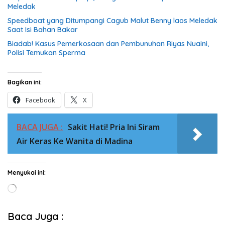
Meledak
Speedboat yang Ditumpangi Cagub Malut Benny laos Meledak
Saat Isi Bahan Bakar
Biadab! Kasus Pemerkosaan dan Pembunuhan Riyas Nuaini,
Polisi Temukan Sperma
Bagikan ini:
Facebook
X
BACA JUGA :
Sakit Hati! Pria Ini Siram
Air Keras Ke Wanita di Madina
Menyukai ini:
Memuat...
Baca Juga :