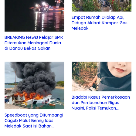
Empat Rumah Dilalap Api,
Diduga Akibat Kompor Gas
Meledak
BREAKING News! Pelajar SMK
Ditemukan Meninggal Dunia
di Danau Bekas Galian
Biadab! Kasus Pemerkosaan
dan Pembunuhan Riyas
Nuaini, Polisi Temukan
Sperma
Speedboat yang Ditumpangi
Cagub Malut Benny laos
Meledak Saat Isi Bahan
Bakar