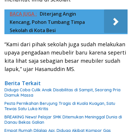
BACA JUGA :
Diterjang Angin
Kencang, Pohon Tumbang Timpa
Sekolah di Kota Besi
“Kami dari pihak sekolah juga sudah melakukan
upaya pengadaan meubelir baru karena seperti
kita lihat saja sebagian besar meubiler sudah
lapuk,” ujar Hasanuddin MS.
Berita Terkait
Diduga Coba Culik Anak Disabilitas di Sampit, Seorang Pria
Diamuk Massa
Pesta Pernikahan Berujung Tragis di Kuala Kuayan, Satu
Tewas Satu Luka Kritis
BREAKING News! Pelajar SMK Ditemukan Meninggal Dunia di
Danau Bekas Galian
Empat Rumah Dilalap Api, Diduga Akibat Kompor Gas