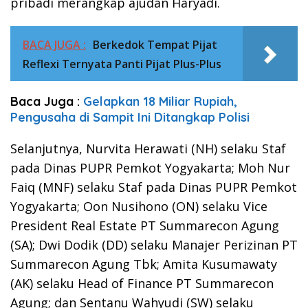
pribadi merangkap ajudan Haryadi.
BACA JUGA :
Berkedok Tempat Pijat
Reflexi Ternyata Panti Pijat Plus-Plus
Baca Juga :
Gelapkan 18 Miliar Rupiah,
Pengusaha di Sampit Ini Ditangkap Polisi
Selanjutnya, Nurvita Herawati (NH) selaku Staf
pada Dinas PUPR Pemkot Yogyakarta; Moh Nur
Faiq (MNF) selaku Staf pada Dinas PUPR Pemkot
Yogyakarta; Oon Nusihono (ON) selaku Vice
President Real Estate PT Summarecon Agung
(SA); Dwi Dodik (DD) selaku Manajer Perizinan PT
Summarecon Agung Tbk; Amita Kusumawaty
(AK) selaku Head of Finance PT Summarecon
Agung; dan Sentanu Wahyudi (SW) selaku