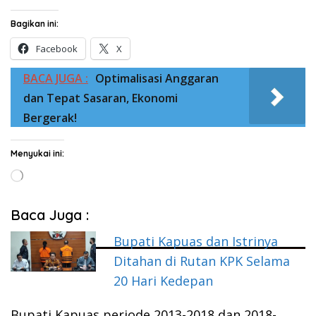
Bagikan ini:
Facebook
X
BACA JUGA :
Optimalisasi Anggaran
dan Tepat Sasaran, Ekonomi
Bergerak!
Menyukai ini:
Memuat...
Baca Juga :
Bupati Kapuas dan Istrinya
Ditahan di Rutan KPK Selama
20 Hari Kedepan
Bupati Kapuas periode 2013-2018 dan 2018-