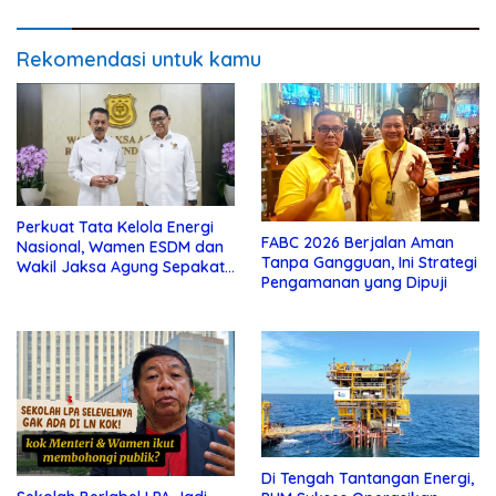
Rekomendasi untuk kamu
Perkuat Tata Kelola Energi
FABC 2026 Berjalan Aman
Nasional, Wamen ESDM dan
Tanpa Gangguan, Ini Strategi
Wakil Jaksa Agung Sepakat
Pengamanan yang Dipuji
Perketat Pengawalan Hukum
Di Tengah Tantangan Energi,