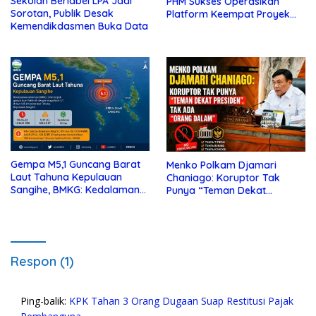
Sekolah Berlabel LPA Jadi
PHM Sukses Operasikan
Sorotan, Publik Desak
Platform Keempat Proyek
Kemendikdasmen Buka Data
Sisi Nubi
Gempa M5,1 Guncang Barat
Menko Polkam Djamari
Laut Tahuna Kepulauan
Chaniago: Koruptor Tak
Sangihe, BMKG: Kedalaman
Punya “Teman Dekat
10 Km
Presiden”, Tak Ada “Orang
Dalam”
Respon (1)
Ping-balik:
KPK Tahan 3 Orang Dugaan Suap Restitusi Pajak