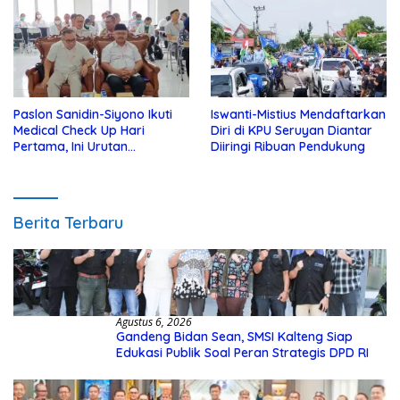
Paslon Sanidin-Siyono Ikuti
Iswanti-Mistius Mendaftarkan
Medical Check Up Hari
Diri di KPU Seruyan Diantar
Pertama, Ini Urutan
Diiringi Ribuan Pendukung
Pengecekannya
Berita Terbaru
Agustus 6, 2026
Gandeng Bidan Sean, SMSI Kalteng Siap
Edukasi Publik Soal Peran Strategis DPD RI