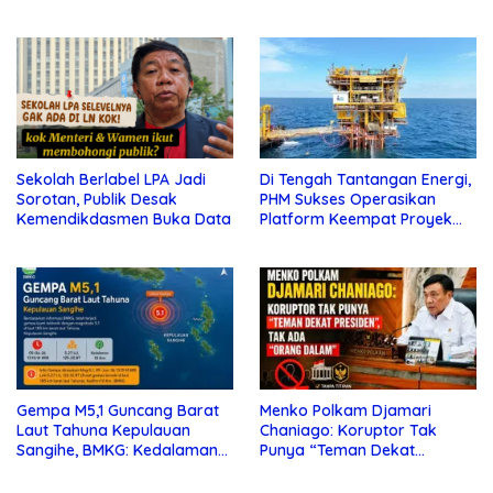
Perketat Pengawalan Hukum
Sekolah Berlabel LPA Jadi
Di Tengah Tantangan Energi,
Sorotan, Publik Desak
PHM Sukses Operasikan
Kemendikdasmen Buka Data
Platform Keempat Proyek
Sisi Nubi
Gempa M5,1 Guncang Barat
Menko Polkam Djamari
Laut Tahuna Kepulauan
Chaniago: Koruptor Tak
Sangihe, BMKG: Kedalaman
Punya “Teman Dekat
10 Km
Presiden”, Tak Ada “Orang
Dalam”