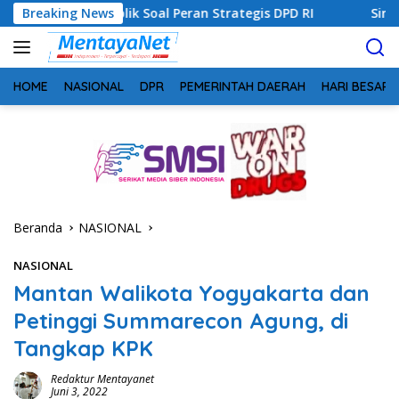
Langsung
ik Soal Peran Strategis DPD RI
Breaking News
Sinergi Perang Melawan
ke
konten
HOME
NASIONAL
DPR
PEMERINTAH DAERAH
HARI BESAR
Beranda
NASIONAL
NASIONAL
Mantan Walikota Yogyakarta dan
Petinggi Summarecon Agung, di
Tangkap KPK
Redaktur Mentayanet
Juni 3, 2022