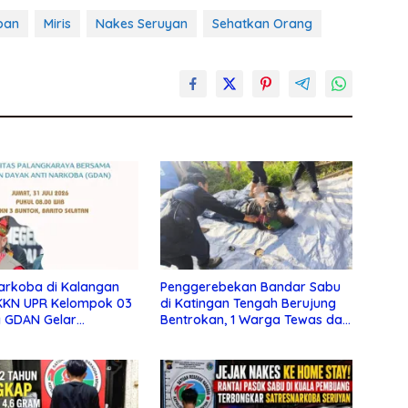
pan
Miris
Nakes Seruyan
Sehatkan Orang
arkoba di Kalangan
Penggerebekan Bandar Sabu
 KKN UPR Kelompok 03
di Katingan Tengah Berujung
 GDAN Gelar
Bentrokan, 1 Warga Tewas dan
asi di SMKN 3 Buntok
1 Polisi Gugur