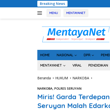
Langsung
Breaking News
Usai Tahan 5 K
ke
konten
MENU
MENTAYANET
HOME
NASIONAL
DPR
PEME
MENTAYANET
VIRAL
PENDIDIKAN
Beranda
HUKUM
NARKOBA
NARKOBA
,
POLRES SERUYAN
Miris! Garda Terdepa
Seruyan Malah Edark