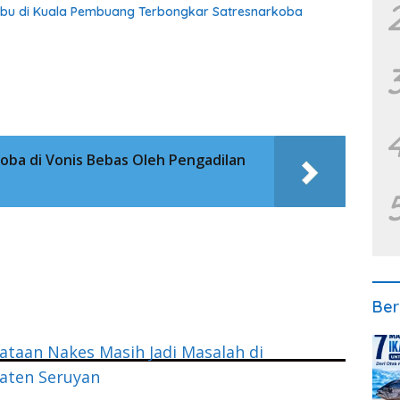
abu di Kuala Pembuang Terbongkar Satresnarkoba
ba di Vonis Bebas Oleh Pengadilan
Ber
taan Nakes Masih Jadi Masalah di
aten Seruyan