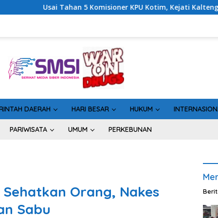
omisioner KPU Kotim, Kejati Kalteng Sinyalkan Ada Tersangka B
RINTAH DAERAH
HARI BESAR
HUKUM
INTERNASION
PARIWISATA
UMUM
PERKEBUNAN
Men
n Sehatkan Orang, Nakes
Beri
an Sabu