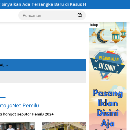
aru di Kasus Hibah Rp40 Miliar
Geger! 5 Komisioner KPU
tutup
AL
tayaNet Pemilu
ta hangat seputar Pemilu 2024