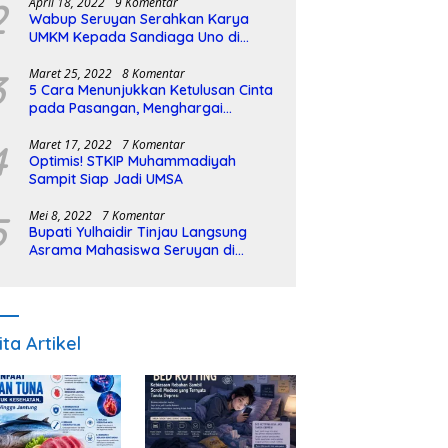
2
April 18, 2022
9 Komentar
Wabup Seruyan Serahkan Karya
UMKM Kepada Sandiaga Uno di
Istiqlal Halal Expo
3
Maret 25, 2022
8 Komentar
5 Cara Menunjukkan Ketulusan Cinta
pada Pasangan, Menghargai
Sepenuh Hati
4
Maret 17, 2022
7 Komentar
Optimis! STKIP Muhammadiyah
Sampit Siap Jadi UMSA
5
Mei 8, 2022
7 Komentar
Bupati Yulhaidir Tinjau Langsung
Asrama Mahasiswa Seruyan di
Banjarmasin
ita Artikel