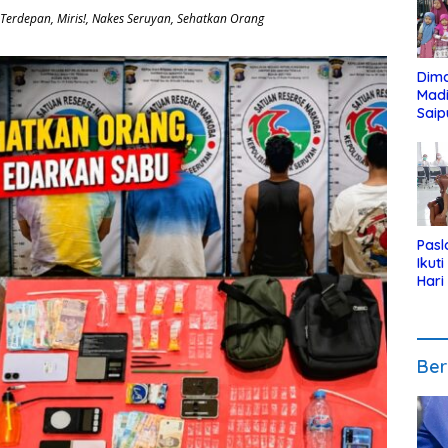
 Terdepan
,
Miris!
,
Nakes Seruyan
,
Sehatkan Orang
Dim
Mad
Saip
Reli
Anak
Pasl
Ikut
Hari
Urut
Pen
Ber