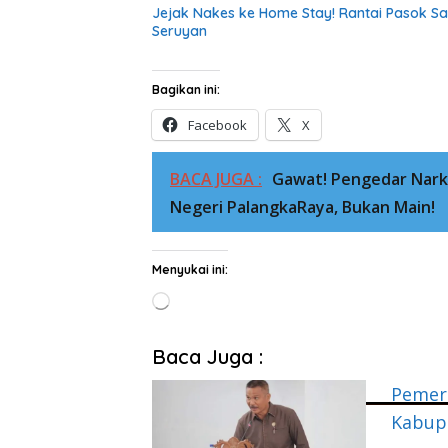
Jejak Nakes ke Home Stay! Rantai Pasok S
Seruyan
Bagikan ini:
Facebook
X
BACA JUGA :
Gawat! Pengedar Narko
Negeri PalangkaRaya, Bukan Main!
Menyukai ini:
Memuat...
Baca Juga :
Pemera
Kabup