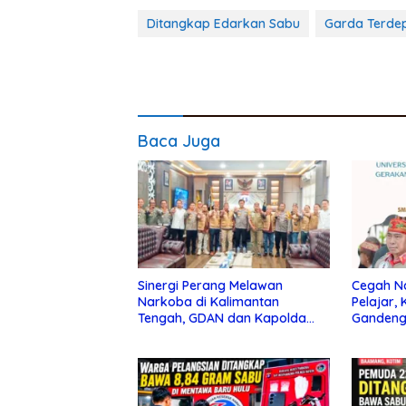
Ditangkap Edarkan Sabu
Garda Terde
Baca Juga
Sinergi Perang Melawan
Cegah N
Narkoba di Kalimantan
Pelajar,
Tengah, GDAN dan Kapolda
Gandeng
Kalteng Siapkan Deklarasi
Sosialis
Akbar