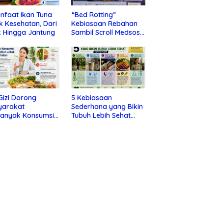
nfaat Ikan Tuna
“Bed Rotting”
k Kesehatan, Dari
Kebiasaan Rebahan
 Hingga Jantung
Sambil Scroll Medsos
yang Ternyata Tanda
Depresi
 Gizi Dorong
5 Kebiasaan
yarakat
Sederhana yang Bikin
banyak Konsumsi
Tubuh Lebih Sehat
nan Utuh untuk
Tanpa Ribet
a Kesehatan