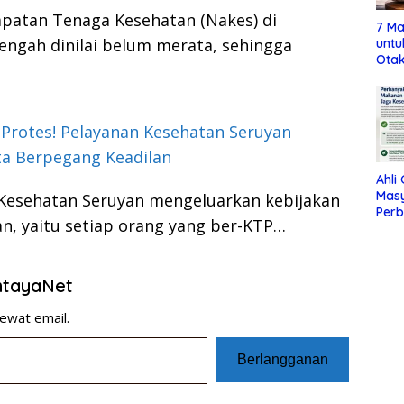
patan Tenaga Kesehatan (Nakes) di
7 Ma
engah dinilai belum merata, sehingga
untu
Otak
Protes! Pelayanan Kesehatan Seruyan
ta Berpegang Keadilan
Ahli
Mas
Kesehatan Seruyan mengeluarkan kebijakan
Per
an, yaitu setiap orang yang ber-KTP…
Maka
Jag
entayaNet
ewat email.
Berlangganan