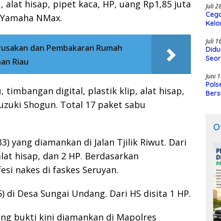
, alat hisap, pipet kaca, HP, uang Rp1,85 juta
Juli 
Cega
r Yamaha NMax.
Kelo
SMK
Juli 
erusakan dan Pembakaran Rumah
Didu
Seor
an Riau
Juni 
Pols
 timbangan digital, plastik klip, alat hisap,
Bers
uzuki Shogun. Total 17 paket sabu
O
 yang diamankan di Jalan Tjilik Riwut. Dari
 alat hisap, dan 2 HP. Berdasarkan
esi nakes di faskes Seruyan.
) di Desa Sungai Undang. Dari HS disita 1 HP.
ng bukti kini diamankan di Mapolres