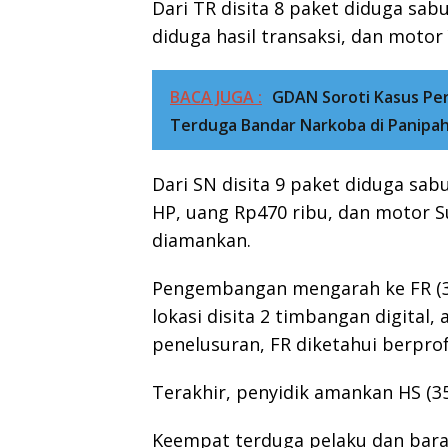
Dari TR disita 8 paket diduga sabu
diduga hasil transaksi, dan moto
BACA JUGA :
GDAN Soroti Kasus P
Terduga Bandar Narkoba di Panipah
Dari SN disita 9 paket diduga sabu,
HP, uang Rp470 ribu, dan motor S
diamankan.
Pengembangan mengarah ke FR (33)
lokasi disita 2 timbangan digital,
penelusuran, FR diketahui berprof
Terakhir, penyidik amankan HS (35
Keempat terduga pelaku dan bara