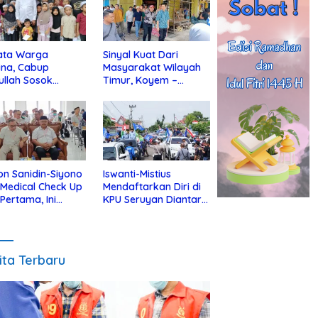
ata Warga
Sinyal Kuat Dari
ina, Cabup
Masyarakat Wilayah
ullah Sosok
Timur, Koyem –
jius Dekat Dengan
Supian Hadi Blusukan
 Yatim
di Kotim
on Sanidin-Siyono
Iswanti-Mistius
i Medical Check Up
Mendaftarkan Diri di
 Pertama, Ini
KPU Seruyan Diantar
an
Diiringi Ribuan
gecekannya
Pendukung
ita Terbaru