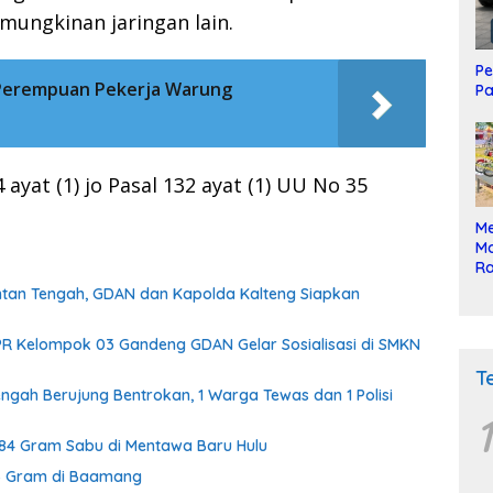
mungkinan jaringan lain.
Pe
, Perempuan Pekerja Warung
Pa
ayat (1) jo Pasal 132 ayat (1) UU No 35
Me
Mo
Ra
ke
ntan Tengah, GDAN dan Kapolda Kalteng Siapkan
PR Kelompok 03 Gandeng GDAN Gelar Sosialisasi di SMKN
T
gah Berujung Bentrokan, 1 Warga Tewas dan 1 Polisi
1
,84 Gram Sabu di Mentawa Baru Hulu
6 Gram di Baamang