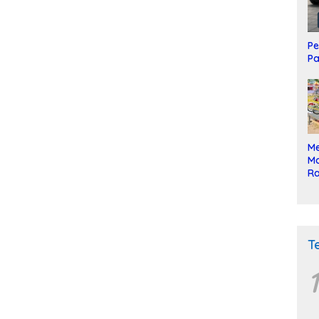
Pe
Pa
Me
Mo
Ra
ke
T
1