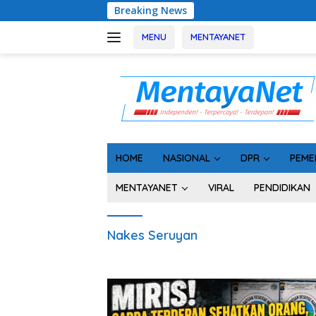
Langsung
Breaking News
Usai 
ke
konten
MENU
MENTAYANET
HOME
NASIONAL
DPR
PEME
MENTAYANET
VIRAL
PENDIDIKAN
Nakes Seruyan