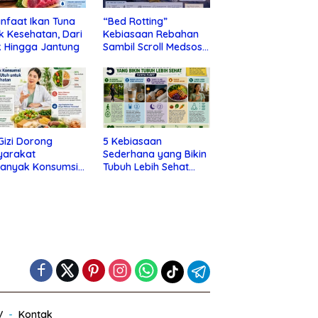
nfaat Ikan Tuna
“Bed Rotting”
k Kesehatan, Dari
Kebiasaan Rebahan
 Hingga Jantung
Sambil Scroll Medsos
yang Ternyata Tanda
Depresi
 Gizi Dorong
5 Kebiasaan
yarakat
Sederhana yang Bikin
banyak Konsumsi
Tubuh Lebih Sehat
nan Utuh untuk
Tanpa Ribet
a Kesehatan
V
Kontak