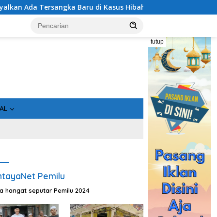
sangka Baru di Kasus Hibah Rp40 Miliar
Geger! 5 Komis
tutup
AL
tayaNet Pemilu
ta hangat seputar Pemilu 2024