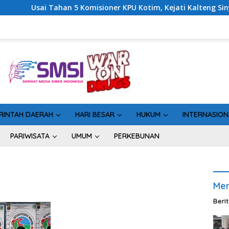
Tahan 5 Komisioner KPU Kotim, Kejati Kalteng Sinyalkan Ada Ter
RINTAH DAERAH
HARI BESAR
HUKUM
INTERNASION
PARIWISATA
UMUM
PERKEBUNAN
Men
Beri