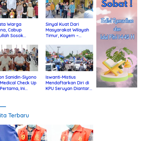
ata Warga
Sinyal Kuat Dari
ina, Cabup
Masyarakat Wilayah
ullah Sosok
Timur, Koyem –
jius Dekat Dengan
Supian Hadi Blusukan
 Yatim
di Kotim
on Sanidin-Siyono
Iswanti-Mistius
i Medical Check Up
Mendaftarkan Diri di
 Pertama, Ini
KPU Seruyan Diantar
an
Diiringi Ribuan
gecekannya
Pendukung
ita Terbaru