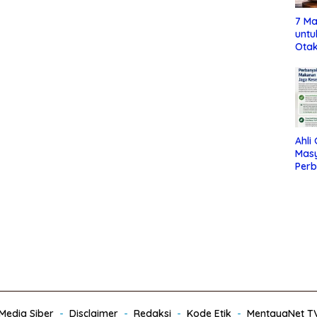
7 Ma
untu
Otak
Ahli
Mas
Per
Maka
Jag
edia Siber
Disclaimer
Redaksi
Kode Etik
MentayaNet T