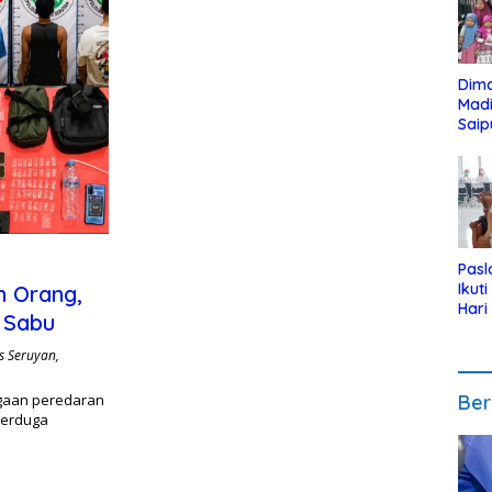
Dim
Mad
Saip
Reli
Anak
Pasl
Ikut
n Orang,
Hari
 Sabu
Urut
Pen
s Seruyan
,
gaan peredaran
Ber
terduga