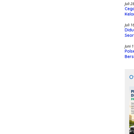
Juli 
Cega
Kelo
SMK
Juli 
Didu
Seor
Juni 
Pols
Bers
O