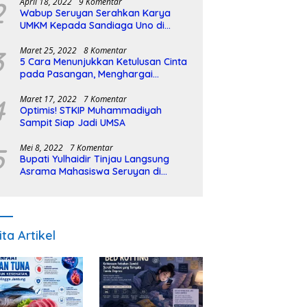
2
April 18, 2022
9 Komentar
Wabup Seruyan Serahkan Karya
UMKM Kepada Sandiaga Uno di
Istiqlal Halal Expo
3
Maret 25, 2022
8 Komentar
5 Cara Menunjukkan Ketulusan Cinta
pada Pasangan, Menghargai
Sepenuh Hati
4
Maret 17, 2022
7 Komentar
Optimis! STKIP Muhammadiyah
Sampit Siap Jadi UMSA
5
Mei 8, 2022
7 Komentar
Bupati Yulhaidir Tinjau Langsung
Asrama Mahasiswa Seruyan di
Banjarmasin
ita Artikel