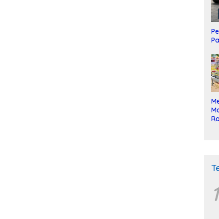
Pe
Pa
Me
Mo
Ra
ke
T
1