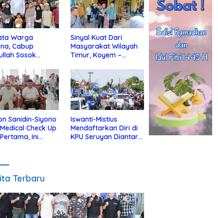
ata Warga
Sinyal Kuat Dari
ina, Cabup
Masyarakat Wilayah
ullah Sosok
Timur, Koyem –
jius Dekat Dengan
Supian Hadi Blusukan
 Yatim
di Kotim
on Sanidin-Siyono
Iswanti-Mistius
i Medical Check Up
Mendaftarkan Diri di
 Pertama, Ini
KPU Seruyan Diantar
an
Diiringi Ribuan
gecekannya
Pendukung
ita Terbaru