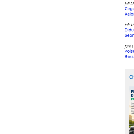
Juli 
Cega
Kelo
SMK
Juli 
Didu
Seor
Juni 
Pols
Bers
O