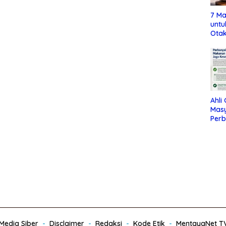
7 Ma
untu
Otak
Ahli
Mas
Per
Maka
Jag
edia Siber
Disclaimer
Redaksi
Kode Etik
MentayaNet T