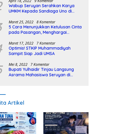
2
April 18, 2022
9 Komentar
Wabup Seruyan Serahkan Karya
UMKM Kepada Sandiaga Uno di
Istiqlal Halal Expo
3
Maret 25, 2022
8 Komentar
5 Cara Menunjukkan Ketulusan Cinta
pada Pasangan, Menghargai
Sepenuh Hati
4
Maret 17, 2022
7 Komentar
Optimis! STKIP Muhammadiyah
Sampit Siap Jadi UMSA
5
Mei 8, 2022
7 Komentar
Bupati Yulhaidir Tinjau Langsung
Asrama Mahasiswa Seruyan di
Banjarmasin
ita Artikel