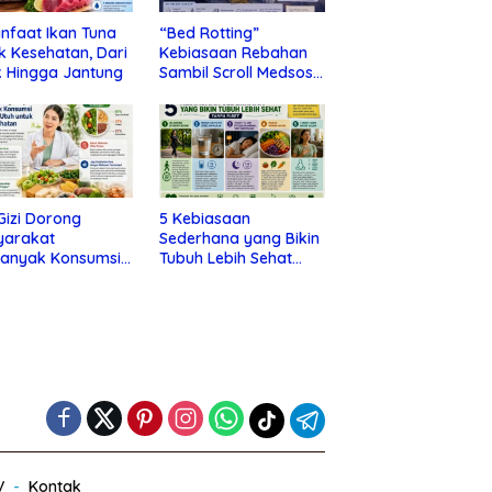
nfaat Ikan Tuna
“Bed Rotting”
k Kesehatan, Dari
Kebiasaan Rebahan
 Hingga Jantung
Sambil Scroll Medsos
yang Ternyata Tanda
Depresi
 Gizi Dorong
5 Kebiasaan
yarakat
Sederhana yang Bikin
banyak Konsumsi
Tubuh Lebih Sehat
nan Utuh untuk
Tanpa Ribet
a Kesehatan
V
Kontak