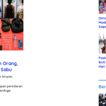
Dim
Mad
Saip
Reli
Anak
Pasl
Ikut
n Orang,
Hari
 Sabu
Urut
Pen
s Seruyan
,
gaan peredaran
Ber
terduga