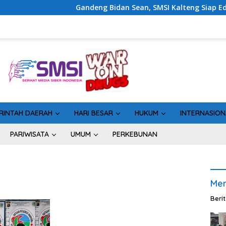
Gandeng Bidan Sean, SMSI Kalteng Siap Edukasi Publik
RINTAH DAERAH
HARI BESAR
HUKUM
INTERNASION
PARIWISATA
UMUM
PERKEBUNAN
Men
Beri