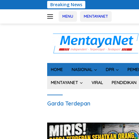
Langsung
Breaking News
ke
konten
MENU
MENTAYANET
HOME
NASIONAL
DPR
PEME
MENTAYANET
VIRAL
PENDIDIKAN
Garda Terdepan