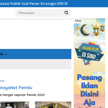
 Soal Peran Strategis DPD RI
Sinergi Perang Melawan N
tutup
AL
tayaNet Pemilu
ta hangat seputar Pemilu 2024