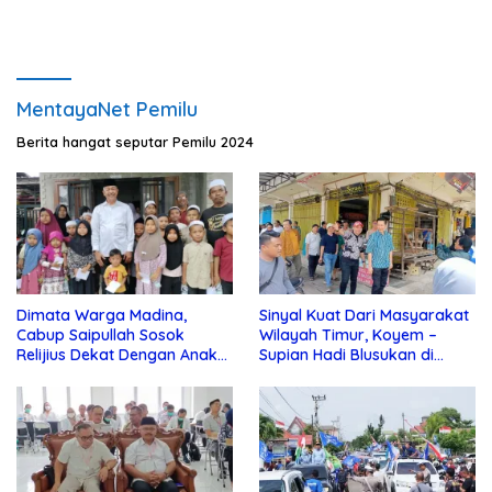
MentayaNet Pemilu
Berita hangat seputar Pemilu 2024
Dimata Warga Madina,
Sinyal Kuat Dari Masyarakat
Cabup Saipullah Sosok
Wilayah Timur, Koyem –
Relijius Dekat Dengan Anak
Supian Hadi Blusukan di
Yatim
Kotim