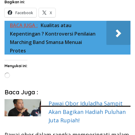
Bagikan ini:
Facebook
X
BACA JUGA :
Kualitas atau
Kepentingan ? Kontroversi Penilaian
Marching Band Smansa Menuai
Protes
Menyukai ini:
Memuat...
Baca Juga :
Pawai Obor Iduladha Sampit
Akan Bagikan Hadiah Puluhan
Juta Rupiah!
Pawai obor dalam rangka memperingati malam