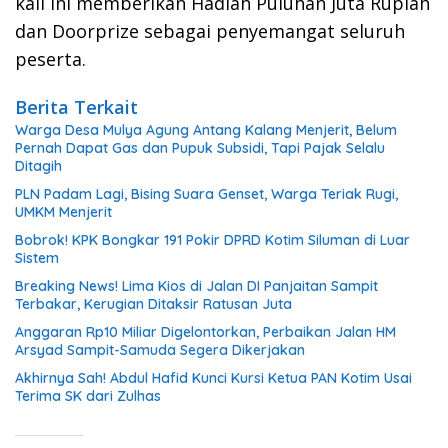
kali ini memberikan Hadiah Puluhan Juta Rupiah
dan Doorprize sebagai penyemangat seluruh
peserta.
Berita Terkait
Warga Desa Mulya Agung Antang Kalang Menjerit, Belum
Pernah Dapat Gas dan Pupuk Subsidi, Tapi Pajak Selalu
Ditagih
PLN Padam Lagi, Bising Suara Genset, Warga Teriak Rugi,
UMKM Menjerit
Bobrok! KPK Bongkar 191 Pokir DPRD Kotim Siluman di Luar
Sistem
Breaking News! Lima Kios di Jalan DI Panjaitan Sampit
Terbakar, Kerugian Ditaksir Ratusan Juta
Anggaran Rp10 Miliar Digelontorkan, Perbaikan Jalan HM
Arsyad Sampit-Samuda Segera Dikerjakan
Akhirnya Sah! Abdul Hafid Kunci Kursi Ketua PAN Kotim Usai
Terima SK dari Zulhas