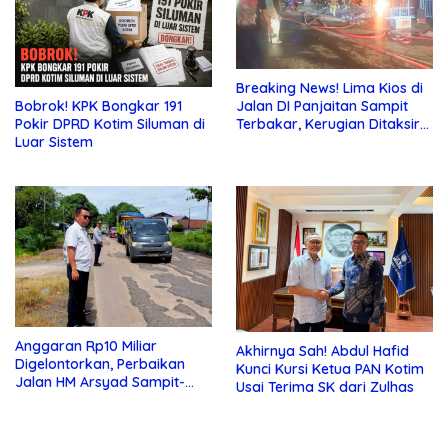
Breaking News! Lima Kios di
Jalan DI Panjaitan Sampit
Bobrok! KPK Bongkar 191
Terbakar, Kerugian Ditaksir
Pokir DPRD Kotim Siluman di
Ratusan Juta
Luar Sistem
Anggaran Rp10 Miliar
Akhirnya Sah! Abdul Hafid
Digelontorkan, Perbaikan
Kunci Kursi Ketua PAN Kotim
Jalan HM Arsyad Sampit-
Usai Terima SK dari Zulhas
Samuda Segera Dikerjakan