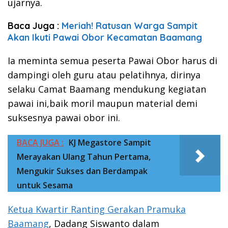
ujarnya.
Baca Juga :
Meriah! Ratusan Warga Sampit
Akan Ikuti Pawai Obor Kecamatan Baamang
Ia meminta semua peserta Pawai Obor harus di
dampingi oleh guru atau pelatihnya, dirinya
selaku Camat Baamang mendukung kegiatan
pawai ini,baik moril maupun material demi
suksesnya pawai obor ini.
BACA JUGA :
KJ Megastore Sampit
Merayakan Ulang Tahun Pertama,
Mengukir Sukses dan Berdampak
untuk Sesama
Ketua Kwartir Ranting Gerakan Pramuka
Baamang
, Dadang Siswanto dalam