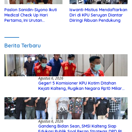
Paslon Sanidin-Siyono Ikuti
Iswanti-Mistius Mendaftarkan
Medical Check Up Hari
Diri di KPU Seruyan Diantar
Pertama, Ini Urutan
Diiringi Ribuan Pendukung
Pengecekannya
Berita Terbaru
Agustus 6, 2026
Geger! 5 Komisioner KPU Kotim Ditahan
Kejati Kalteng, Rugikan Negara Rp10 Miliar
dari Dana Hibah Rp40 Miliar
Agustus 6, 2026
Gandeng Bidan Sean, SMSI Kalteng Siap
Edukasi Publik Soal Peran Strategis DPD RI