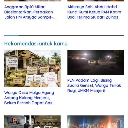
Anggaran Rp10 Miliar
Akhirnya Sah! Abdul Hafid
Digelontorkan, Perbaikan
Kunci Kursi Ketua PAN Kotim
Jalan HM Arsyad Sampit-
Usai Terima SK dari Zulhas
Samuda Segera Dikerjakan
Rekomendasi untuk kamu
PLN Padam Lagi, Bising
Suara Genset, Warga Teriak
Rugi, UMKM Menjerit
Warga Desa Mulya Agung
Antang Kalang Menjerit,
Belum Pernah Dapat Gas
dan Pupuk Subsidi, Tapi
Pajak Selalu Ditagih