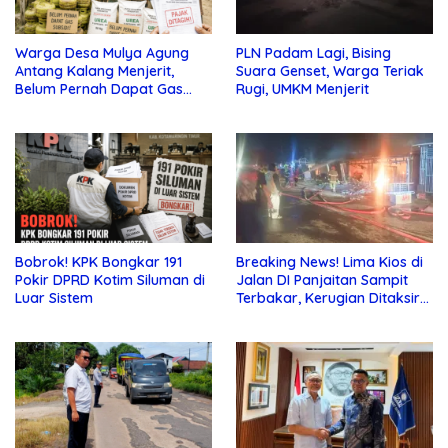
Warga Desa Mulya Agung
PLN Padam Lagi, Bising
Antang Kalang Menjerit,
Suara Genset, Warga Teriak
Belum Pernah Dapat Gas
Rugi, UMKM Menjerit
dan Pupuk Subsidi, Tapi
Pajak Selalu Ditagih
Bobrok! KPK Bongkar 191
Breaking News! Lima Kios di
Pokir DPRD Kotim Siluman di
Jalan DI Panjaitan Sampit
Luar Sistem
Terbakar, Kerugian Ditaksir
Ratusan Juta