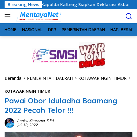
Langsung
polda Kalteng Siapkan Deklarasi Akbar
Breaking News
Pantau Karhutl
ke
konten
HOME
NASIONAL
DPR
PEMERINTAH DAERAH
HARI BESAR
Beranda
PEMERINTAH DAERAH
KOTAWARINGIN TIMUR
KOTAWARINGIN TIMUR
Pawai Obor Iduladha Baamang
2022 Pecah Telor !!!
Annisa Kharisma, S.Pd
Juli 10, 2022