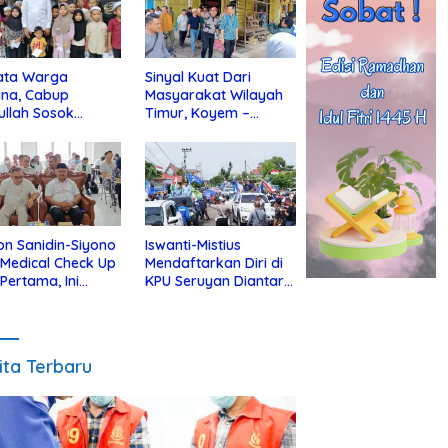
ata Warga
Sinyal Kuat Dari
ina, Cabup
Masyarakat Wilayah
ullah Sosok
Timur, Koyem –
jius Dekat Dengan
Supian Hadi Blusukan
 Yatim
di Kotim
on Sanidin-Siyono
Iswanti-Mistius
i Medical Check Up
Mendaftarkan Diri di
 Pertama, Ini
KPU Seruyan Diantar
an
Diiringi Ribuan
gecekannya
Pendukung
ita Terbaru