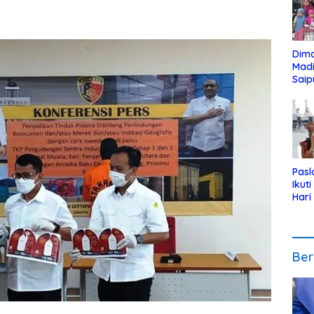
Dim
Mad
Saip
Reli
Anak
Pasl
Ikut
Hari
Urut
Pen
Ber