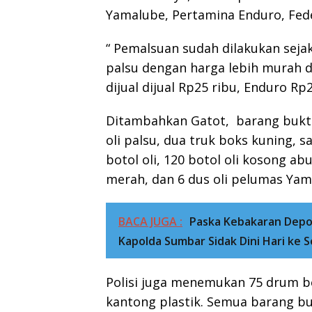
Yamalube, Pertamina Enduro, Fede
“ Pemalsuan sudah dilakukan seja
palsu dengan harga lebih murah da
dijual dijual Rp25 ribu, Enduro Rp
Ditambahkan Gatot, barang bukti
oli palsu, dua truk boks kuning, sa
botol oli, 120 botol oli kosong ab
merah, dan 6 dus oli pelumas Yam
BACA JUGA :
Paska Kebakaran Depo
Kapolda Sumbar Sidak Dini Hari ke 
Polisi juga menemukan 75 drum bek
kantong plastik. Semua barang bu