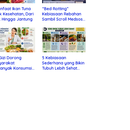
nfaat Ikan Tuna
“Bed Rotting”
k Kesehatan, Dari
Kebiasaan Rebahan
 Hingga Jantung
Sambil Scroll Medsos
yang Ternyata Tanda
Depresi
 Gizi Dorong
5 Kebiasaan
yarakat
Sederhana yang Bikin
banyak Konsumsi
Tubuh Lebih Sehat
nan Utuh untuk
Tanpa Ribet
a Kesehatan