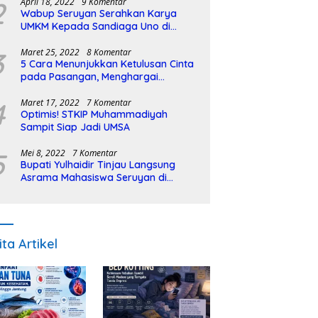
2
April 18, 2022
9 Komentar
Wabup Seruyan Serahkan Karya
UMKM Kepada Sandiaga Uno di
Istiqlal Halal Expo
3
Maret 25, 2022
8 Komentar
5 Cara Menunjukkan Ketulusan Cinta
pada Pasangan, Menghargai
Sepenuh Hati
4
Maret 17, 2022
7 Komentar
Optimis! STKIP Muhammadiyah
Sampit Siap Jadi UMSA
5
Mei 8, 2022
7 Komentar
Bupati Yulhaidir Tinjau Langsung
Asrama Mahasiswa Seruyan di
Banjarmasin
ita Artikel