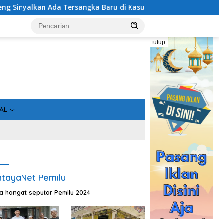
ngka Baru di Kasus Hibah Rp40 Miliar
Bukan Sekadar Asi
tutup
AL
tayaNet Pemilu
ta hangat seputar Pemilu 2024