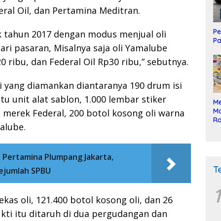
ral Oil, dan Pertamina Meditran.
Pe
k tahun 2017 dengan modus menjual oli
Pa
ri pasaran, Misalnya saja oli Yamalube
20 ribu, dan Federal Oil Rp30 ribu,” sebutnya.
 yang diamankan diantaranya 190 drum isi
tu unit alat sablon, 1.000 lembar stiker
Me
Mo
u merek Federal, 200 botol kosong oli warna
Ra
alube.
ke
 Pertamina Plumpang Jakarta,
T
Sejumlah SPBU
1
as oli, 121.400 botol kosong oli, dan 26
kti itu ditaruh di dua pergudangan dan