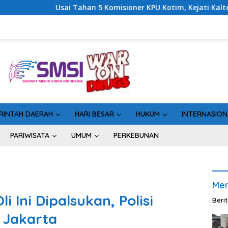
an 5 Komisioner KPU Kotim, Kejati Kalteng Sinyalkan Ada Tersa
RINTAH DAERAH
HARI BESAR
HUKUM
INTERNASION
PARIWISATA
UMUM
PERKEBUNAN
Men
li Ini Dipalsukan, Polisi
Beri
 Jakarta