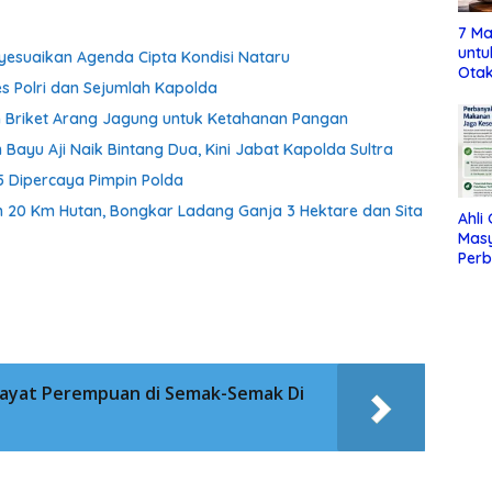
7 Ma
untu
nyesuaikan Agenda Cipta Kondisi Nataru
Otak
es Polri dan Sejumlah Kapolda
 Briket Arang Jagung untuk Ketahanan Pangan
Bayu Aji Naik Bintang Dua, Kini Jabat Kapolda Sultra
, 5 Dipercaya Pimpin Polda
 20 Km Hutan, Bongkar Ladang Ganja 3 Hektare dan Sita
Ahli
Mas
Per
Maka
Jag
Mayat Perempuan di Semak-Semak Di