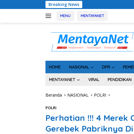
Langsung
Breaking News
Usai Tah
ke
konten
MENU
MENTAYANET
HOME
NASIONAL
DPR
PEME
MENTAYANET
VIRAL
PENDIDIKAN
Beranda
NASIONAL
POLRI
POLRI
Perhatian !!! 4 Merek O
Gerebek Pabriknya Di