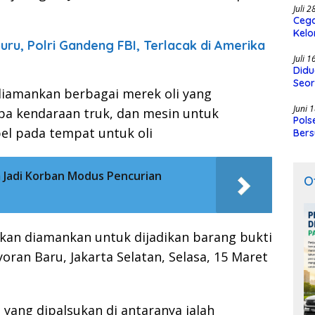
Juli 
Cega
Kelo
uru, Polri Gandeng FBI, Terlacak di Amerika
SMK
Juli 
Didu
Seor
 diamankan berbagai merek oli yang
Juni 
pa kendaraan truk, dan mesin untuk
Pols
el pada tempat untuk oli
Bers
 Jadi Korban Modus Pencurian
O
ukan diamankan untuk dijadikan barang bukti
ayoran Baru, Jakarta Selatan, Selasa, 15 Maret
 yang dipalsukan di antaranya ialah