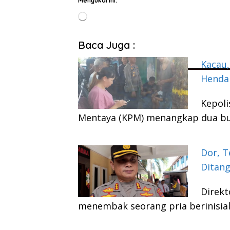
Menyukai ini:
Memuat...
Baca Juga :
Kacau,
Hendak
Kepoli
Mentaya (KPM) menangkap dua bud
Dor, T
Ditang
Direkt
menembak seorang pria berinisial