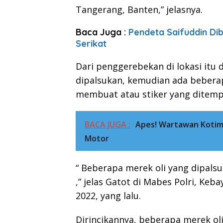
Tangerang, Banten,” jelasnya.
Baca Juga :
Pendeta Saifuddin Dib
Serikat
Dari penggerebekan di lokasi itu
dipalsukan, kemudian ada bebera
membuat atau stiker yang ditemp
BACA JUGA :
Apes! Wartawan Kotim
Motor
“ Beberapa merek oli yang dipals
,” jelas Gatot di Mabes Polri, Keb
2022, yang lalu.
Dirincikannya, beberapa merek oli