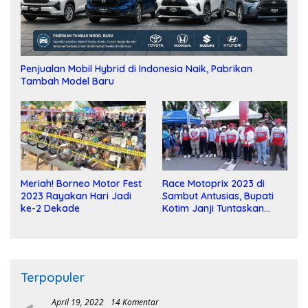
Penjualan Mobil Hybrid di Indonesia Naik, Pabrikan
Tambah Model Baru
Meriah! Borneo Motor Fest
Race Motoprix 2023 di
2023 Rayakan Hari Jadi
Sambut Antusias, Bupati
ke-2 Dekade
Kotim Janji Tuntaskan
Pembangunan Sirkuit
Terpopuler
April 19, 2022
14 Komentar