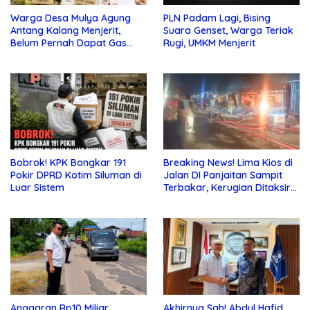
Warga Desa Mulya Agung
PLN Padam Lagi, Bising
Antang Kalang Menjerit,
Suara Genset, Warga Teriak
Belum Pernah Dapat Gas
Rugi, UMKM Menjerit
dan Pupuk Subsidi, Tapi
Pajak Selalu Ditagih
Bobrok! KPK Bongkar 191
Breaking News! Lima Kios di
Pokir DPRD Kotim Siluman di
Jalan DI Panjaitan Sampit
Luar Sistem
Terbakar, Kerugian Ditaksir
Ratusan Juta
Anggaran Rp10 Miliar
Akhirnya Sah! Abdul Hafid