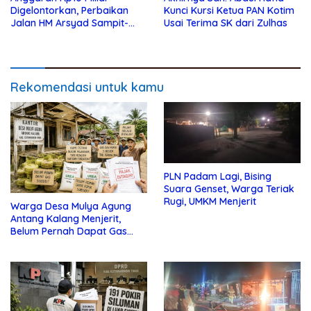
Digelontorkan, Perbaikan
Kunci Kursi Ketua PAN Kotim
Jalan HM Arsyad Sampit-
Usai Terima SK dari Zulhas
Samuda Segera Dikerjakan
Rekomendasi untuk kamu
PLN Padam Lagi, Bising
Suara Genset, Warga Teriak
Rugi, UMKM Menjerit
Warga Desa Mulya Agung
Antang Kalang Menjerit,
Belum Pernah Dapat Gas
dan Pupuk Subsidi, Tapi
Pajak Selalu Ditagih