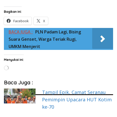
Bagikan ini:
Facebook
X
BACA JUGA :
PLN Padam Lagi, Bising
Suara Genset, Warga Teriak Rugi,
UMKM Menjerit
Menyukai ini:
Memuat...
Baca Juga :
Tampil Epik, Camat Seranau
Pemimpin Upacara HUT Kotim
ke-70