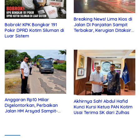
Breaking News! Lima Kios di
Jalan DI Panjaitan Sampit
Bobrok! KPK Bongkar 191
Terbakar, Kerugian Ditaksir
Pokir DPRD Kotim Siluman di
Ratusan Juta
Luar Sistem
Anggaran Rp10 Miliar
Akhirnya Sah! Abdul Hafid
Digelontorkan, Perbaikan
Kunci Kursi Ketua PAN Kotim
Jalan HM Arsyad Sampit-
Usai Terima SK dari Zulhas
Samuda Segera Dikerjakan