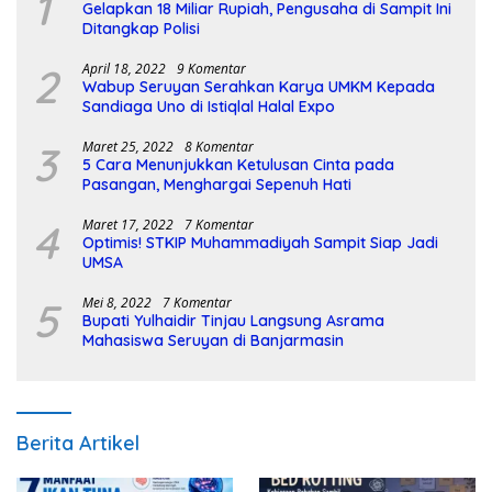
1
Gelapkan 18 Miliar Rupiah, Pengusaha di Sampit Ini
Ditangkap Polisi
2
April 18, 2022
9 Komentar
Wabup Seruyan Serahkan Karya UMKM Kepada
Sandiaga Uno di Istiqlal Halal Expo
3
Maret 25, 2022
8 Komentar
5 Cara Menunjukkan Ketulusan Cinta pada
Pasangan, Menghargai Sepenuh Hati
4
Maret 17, 2022
7 Komentar
Optimis! STKIP Muhammadiyah Sampit Siap Jadi
UMSA
5
Mei 8, 2022
7 Komentar
Bupati Yulhaidir Tinjau Langsung Asrama
Mahasiswa Seruyan di Banjarmasin
Berita Artikel