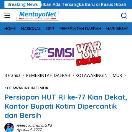
Langsung
alkan Ada Tersangka Baru di Kasus Hibah Rp40 Miliar
Breaking News
G
ke
konten
HOME
NASIONAL
DPR
PEMERINTAH DAERAH
HARI BESAR
Beranda
PEMERINTAH DAERAH
KOTAWARINGIN TIMUR
KOTAWARINGIN TIMUR
Persiapan HUT RI ke-77 Kian Dekat,
Kantor Bupati Kotim Dipercantik
dan Bersih
Annisa Kharisma, S.Pd
Agustus 4, 2022