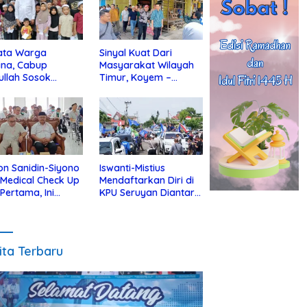
ata Warga
Sinyal Kuat Dari
ina, Cabup
Masyarakat Wilayah
ullah Sosok
Timur, Koyem –
jius Dekat Dengan
Supian Hadi Blusukan
 Yatim
di Kotim
on Sanidin-Siyono
Iswanti-Mistius
i Medical Check Up
Mendaftarkan Diri di
 Pertama, Ini
KPU Seruyan Diantar
an
Diiringi Ribuan
gecekannya
Pendukung
ita Terbaru