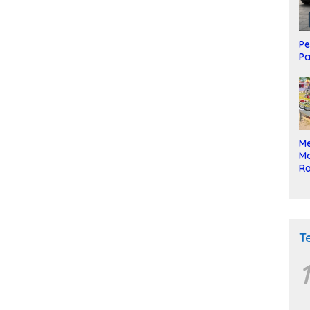
Pe
Pa
Me
Mo
Ra
ke
T
1