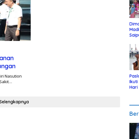
Dim
Mad
Saip
Reli
Anak
yanan
ungan
iri Nasution
Pasl
Sakit…
Ikut
Hari
Urut
Pen
Selengkapnya
Ber