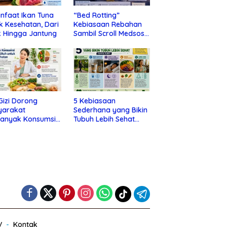
nfaat Ikan Tuna
“Bed Rotting”
k Kesehatan, Dari
Kebiasaan Rebahan
 Hingga Jantung
Sambil Scroll Medsos
yang Ternyata Tanda
Depresi
 Gizi Dorong
5 Kebiasaan
yarakat
Sederhana yang Bikin
banyak Konsumsi
Tubuh Lebih Sehat
nan Utuh untuk
Tanpa Ribet
a Kesehatan
V
Kontak