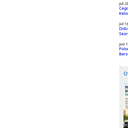
Juli 
Cega
Kelo
SMK
Juli 
Didu
Seor
Juni 
Pols
Bers
O