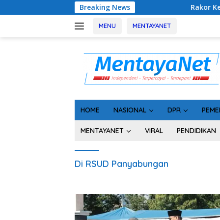
Langsung
Breaking News
Rakor Kepala Desa se-
ke
konten
MENU
MENTAYANET
HOME
NASIONAL
DPR
PEME
MENTAYANET
VIRAL
PENDIDIKAN
Di RSUD Panyabungan