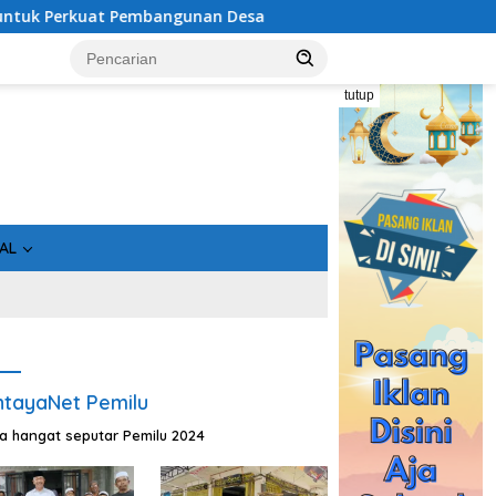
at Pembangunan Desa
Usai Tahan 5 Komisioner KPU Kotim
tutup
AL
tayaNet Pemilu
ta hangat seputar Pemilu 2024