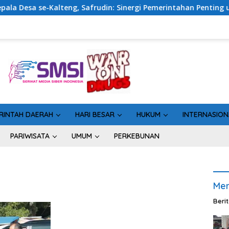
Kalteng, Safrudin: Sinergi Pemerintahan Penting untuk Perku
RINTAH DAERAH
HARI BESAR
HUKUM
INTERNASION
PARIWISATA
UMUM
PERKEBUNAN
Men
Beri