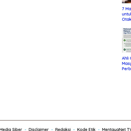
7 Ma
untu
Otak
Ahli
Mas
Per
Maka
Jag
edia Siber
Disclaimer
Redaksi
Kode Etik
MentayaNet T