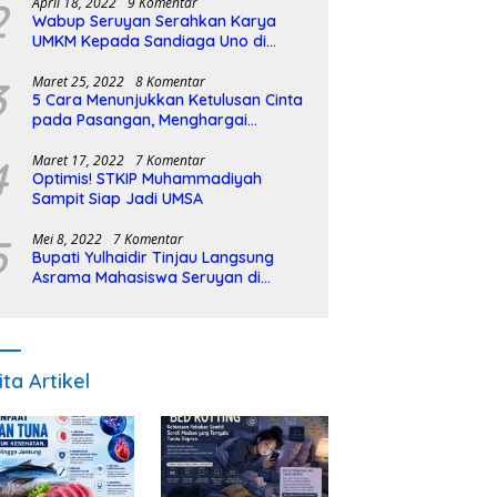
2
April 18, 2022
9 Komentar
Wabup Seruyan Serahkan Karya
UMKM Kepada Sandiaga Uno di
Istiqlal Halal Expo
3
Maret 25, 2022
8 Komentar
5 Cara Menunjukkan Ketulusan Cinta
pada Pasangan, Menghargai
Sepenuh Hati
4
Maret 17, 2022
7 Komentar
Optimis! STKIP Muhammadiyah
Sampit Siap Jadi UMSA
5
Mei 8, 2022
7 Komentar
Bupati Yulhaidir Tinjau Langsung
Asrama Mahasiswa Seruyan di
Banjarmasin
ita Artikel