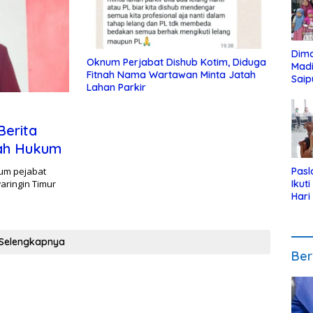
Dim
Oknum Perjabat Dishub Kotim, Diduga
Mad
Fitnah Nama Wartawan Minta Jatah
Saip
Lahan Parkir
Reli
Anak
Berita
nah Hukum
num pejabat
Pasl
aringin Timur
Ikut
Hari
Urut
Pen
Selengkapnya
Ber