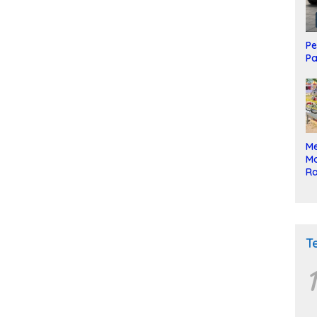
Pe
Pa
Me
Mo
Ra
ke
T
1