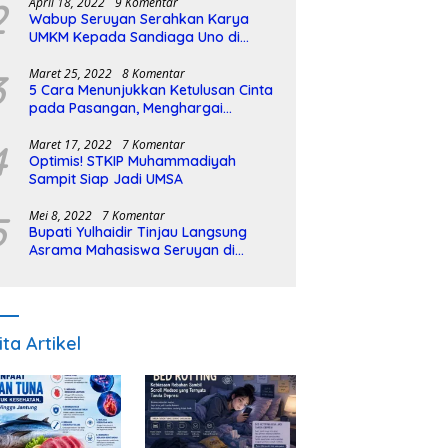
2
April 18, 2022
9 Komentar
Wabup Seruyan Serahkan Karya
UMKM Kepada Sandiaga Uno di
Istiqlal Halal Expo
3
Maret 25, 2022
8 Komentar
5 Cara Menunjukkan Ketulusan Cinta
pada Pasangan, Menghargai
Sepenuh Hati
4
Maret 17, 2022
7 Komentar
Optimis! STKIP Muhammadiyah
Sampit Siap Jadi UMSA
5
Mei 8, 2022
7 Komentar
Bupati Yulhaidir Tinjau Langsung
Asrama Mahasiswa Seruyan di
Banjarmasin
ita Artikel