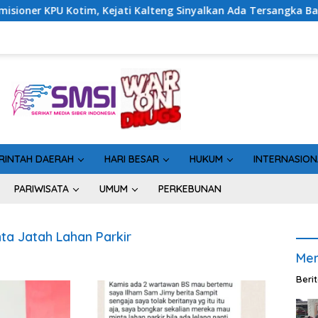
tim, Kejati Kalteng Sinyalkan Ada Tersangka Baru di Kasus Hiba
RINTAH DAERAH
HARI BESAR
HUKUM
INTERNASION
PARIWISATA
UMUM
PERKEBUNAN
a Jatah Lahan Parkir
Men
Beri