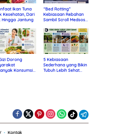
nfaat Ikan Tuna
“Bed Rotting”
k Kesehatan, Dari
Kebiasaan Rebahan
 Hingga Jantung
Sambil Scroll Medsos
yang Ternyata Tanda
Depresi
 Gizi Dorong
5 Kebiasaan
yarakat
Sederhana yang Bikin
banyak Konsumsi
Tubuh Lebih Sehat
nan Utuh untuk
Tanpa Ribet
a Kesehatan
V
Kontak