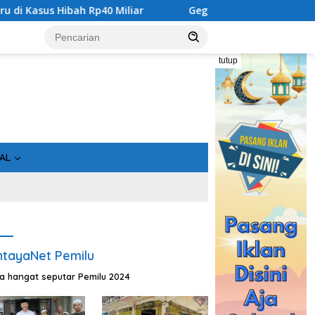
h Rp40 Miliar
Geger! 5 Komisioner KPU Kotim Ditahan K
tutup
AL
tayaNet Pemilu
ta hangat seputar Pemilu 2024