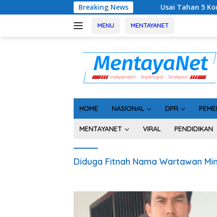
Langsung
Breaking News
Usai Tahan 5 Komisioner KPU Ko
ke
konten
MENU
MENTAYANET
HOME
NASIONAL
DPR
PEME
MENTAYANET
VIRAL
PENDIDIKAN
Diduga Fitnah Nama Wartawan Mint