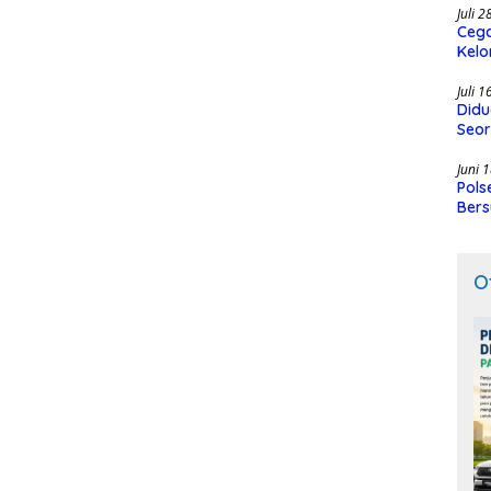
Juli 
Cega
Kelo
SMK
Juli 
Didu
Seor
Juni 
Pols
Bers
O