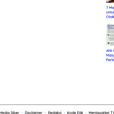
7 Ma
untu
Otak
Ahli
Mas
Per
Maka
Jag
edia Siber
Disclaimer
Redaksi
Kode Etik
MentayaNet T