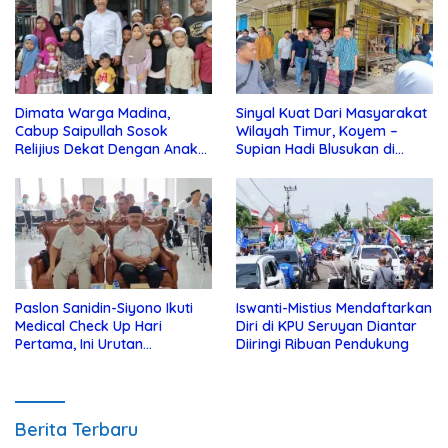
Dimata Warga Madina,
Sinyal Kuat Dari Masyarakat
Cabup Saipullah Sosok
Wilayah Timur, Koyem –
Relijius Dekat Dengan Anak
Supian Hadi Blusukan di
Yatim
Kotim
Paslon Sanidin-Siyono Ikuti
Iswanti-Mistius Mendaftarkan
Medical Check Up Hari
Diri di KPU Seruyan Diantar
Pertama, Ini Urutan
Diiringi Ribuan Pendukung
Pengecekannya
Berita Terbaru