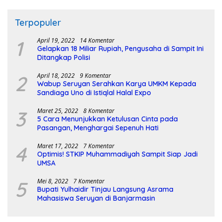
Terpopuler
1
April 19, 2022
14 Komentar
Gelapkan 18 Miliar Rupiah, Pengusaha di Sampit Ini
Ditangkap Polisi
2
April 18, 2022
9 Komentar
Wabup Seruyan Serahkan Karya UMKM Kepada
Sandiaga Uno di Istiqlal Halal Expo
3
Maret 25, 2022
8 Komentar
5 Cara Menunjukkan Ketulusan Cinta pada
Pasangan, Menghargai Sepenuh Hati
4
Maret 17, 2022
7 Komentar
Optimis! STKIP Muhammadiyah Sampit Siap Jadi
UMSA
5
Mei 8, 2022
7 Komentar
Bupati Yulhaidir Tinjau Langsung Asrama
Mahasiswa Seruyan di Banjarmasin