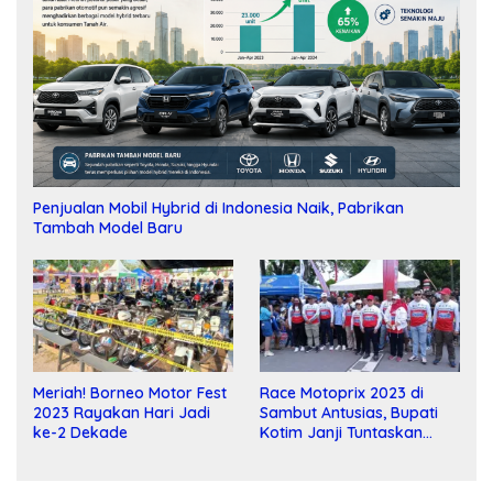
Penjualan Mobil Hybrid di Indonesia Naik, Pabrikan
Tambah Model Baru
Meriah! Borneo Motor Fest
Race Motoprix 2023 di
2023 Rayakan Hari Jadi
Sambut Antusias, Bupati
ke-2 Dekade
Kotim Janji Tuntaskan
Pembangunan Sirkuit