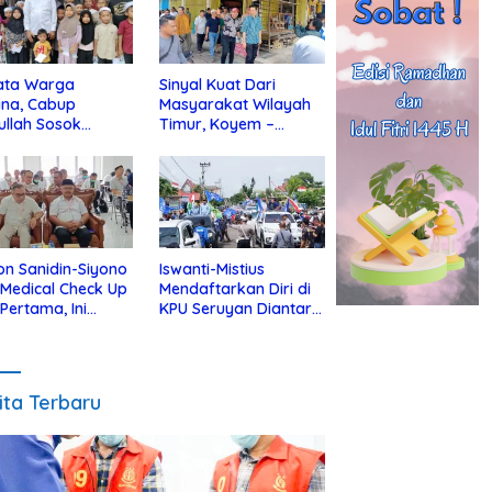
ata Warga
Sinyal Kuat Dari
ina, Cabup
Masyarakat Wilayah
ullah Sosok
Timur, Koyem –
jius Dekat Dengan
Supian Hadi Blusukan
 Yatim
di Kotim
on Sanidin-Siyono
Iswanti-Mistius
i Medical Check Up
Mendaftarkan Diri di
 Pertama, Ini
KPU Seruyan Diantar
an
Diiringi Ribuan
gecekannya
Pendukung
ita Terbaru