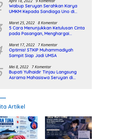
2
April 18, 2022
9 Komentar
Wabup Seruyan Serahkan Karya
UMKM Kepada Sandiaga Uno di
Istiqlal Halal Expo
3
Maret 25, 2022
8 Komentar
5 Cara Menunjukkan Ketulusan Cinta
pada Pasangan, Menghargai
Sepenuh Hati
4
Maret 17, 2022
7 Komentar
Optimis! STKIP Muhammadiyah
Sampit Siap Jadi UMSA
5
Mei 8, 2022
7 Komentar
Bupati Yulhaidir Tinjau Langsung
Asrama Mahasiswa Seruyan di
Banjarmasin
ita Artikel