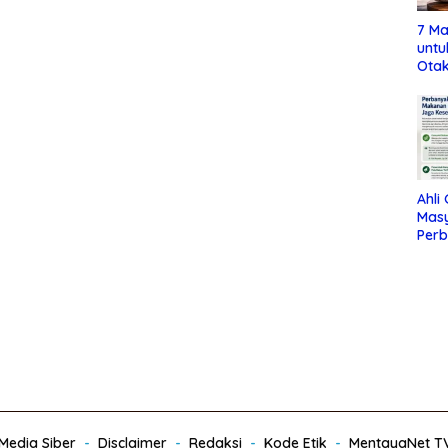
7 Ma
untu
Otak
Ahli
Mas
Per
Maka
Jag
edia Siber
Disclaimer
Redaksi
Kode Etik
MentayaNet T