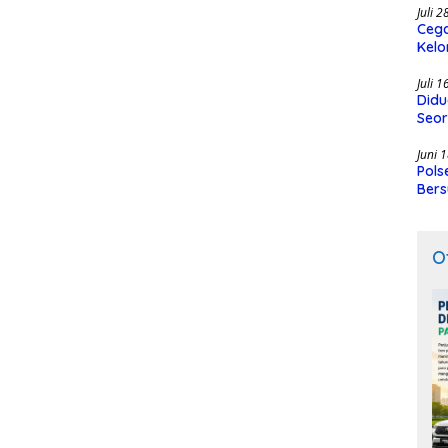
Juli 
Cega
Kelo
SMK
Juli 
Didu
Seor
Juni 
Pols
Bers
O