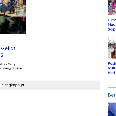
Dim
Mad
Saip
Reli
Anak
Geliat
22
mendukung
Pasl
nd yang digelar…
Ikut
Hari
Urut
Pen
Selengkapnya
Ber