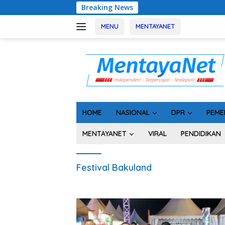
Langsung
Breaking News
Usai Ta
ke
konten
MENU
MENTAYANET
HOME
NASIONAL
DPR
PEME
MENTAYANET
VIRAL
PENDIDIKAN
Festival Bakuland