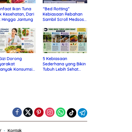
nfaat Ikan Tuna
“Bed Rotting”
k Kesehatan, Dari
Kebiasaan Rebahan
 Hingga Jantung
Sambil Scroll Medsos
yang Ternyata Tanda
Depresi
 Gizi Dorong
5 Kebiasaan
yarakat
Sederhana yang Bikin
banyak Konsumsi
Tubuh Lebih Sehat
nan Utuh untuk
Tanpa Ribet
a Kesehatan
V
Kontak