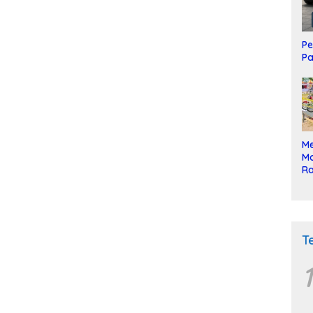
Pe
Pa
Me
Mo
Ra
ke
T
1