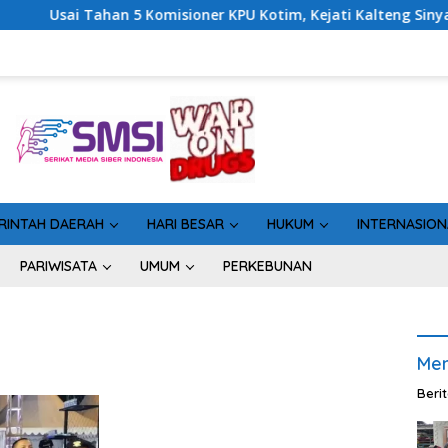
han 5 Komisioner KPU Kotim, Kejati Kalteng Sinyalkan Ada Ters
RINTAH DAERAH
HARI BESAR
HUKUM
INTERNASION
PARIWISATA
UMUM
PERKEBUNAN
Men
Beri