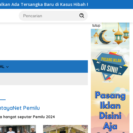
angka Baru di Kasus Hibah Rp40 Miliar
Geger! 5 Komisi
tutup
AL
tayaNet Pemilu
ta hangat seputar Pemilu 2024