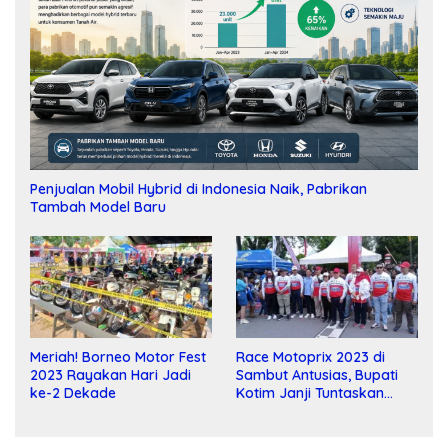
Penjualan Mobil Hybrid di Indonesia Naik, Pabrikan
Tambah Model Baru
Meriah! Borneo Motor Fest
Race Motoprix 2023 di
2023 Rayakan Hari Jadi
Sambut Antusias, Bupati
ke-2 Dekade
Kotim Janji Tuntaskan
Pembangunan Sirkuit