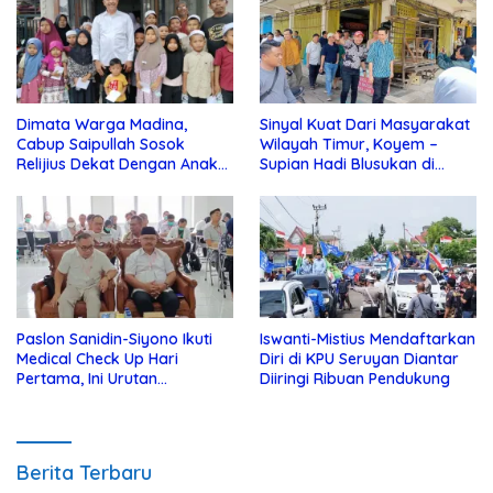
Dimata Warga Madina,
Sinyal Kuat Dari Masyarakat
Cabup Saipullah Sosok
Wilayah Timur, Koyem –
Relijius Dekat Dengan Anak
Supian Hadi Blusukan di
Yatim
Kotim
Paslon Sanidin-Siyono Ikuti
Iswanti-Mistius Mendaftarkan
Medical Check Up Hari
Diri di KPU Seruyan Diantar
Pertama, Ini Urutan
Diiringi Ribuan Pendukung
Pengecekannya
Berita Terbaru