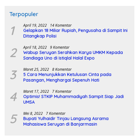
Terpopuler
1
April 19, 2022
14 Komentar
Gelapkan 18 Miliar Rupiah, Pengusaha di Sampit Ini
Ditangkap Polisi
2
April 18, 2022
9 Komentar
Wabup Seruyan Serahkan Karya UMKM Kepada
Sandiaga Uno di Istiqlal Halal Expo
3
Maret 25, 2022
8 Komentar
5 Cara Menunjukkan Ketulusan Cinta pada
Pasangan, Menghargai Sepenuh Hati
4
Maret 17, 2022
7 Komentar
Optimis! STKIP Muhammadiyah Sampit Siap Jadi
UMSA
5
Mei 8, 2022
7 Komentar
Bupati Yulhaidir Tinjau Langsung Asrama
Mahasiswa Seruyan di Banjarmasin