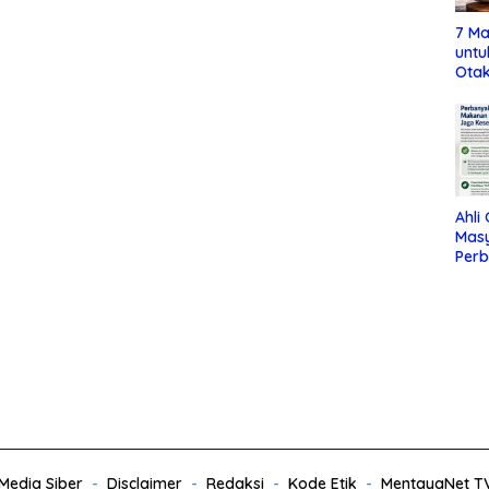
7 Ma
untu
Otak
Ahli
Mas
Per
Maka
Jag
edia Siber
Disclaimer
Redaksi
Kode Etik
MentayaNet T