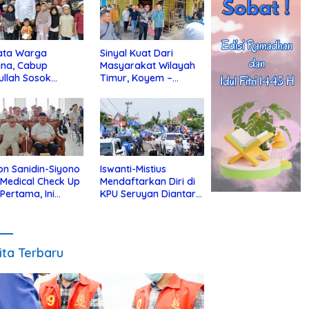
ata Warga
Sinyal Kuat Dari
ina, Cabup
Masyarakat Wilayah
ullah Sosok
Timur, Koyem –
jius Dekat Dengan
Supian Hadi Blusukan
 Yatim
di Kotim
on Sanidin-Siyono
Iswanti-Mistius
i Medical Check Up
Mendaftarkan Diri di
 Pertama, Ini
KPU Seruyan Diantar
an
Diiringi Ribuan
gecekannya
Pendukung
ita Terbaru