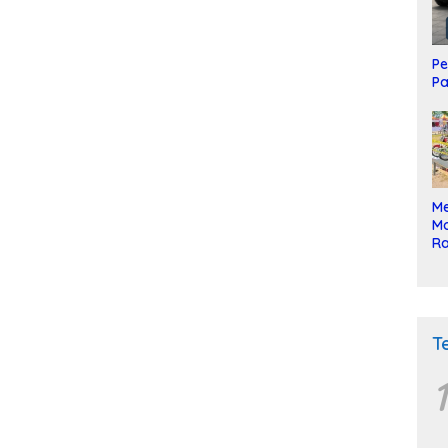
Pe
Pa
Me
Mo
Ra
ke
T
1