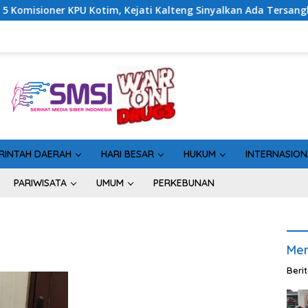
PU Kotim, Kejati Kalteng Sinyalkan Ada Tersangka Baru di Kasu
RINTAH DAERAH
HARI BESAR
HUKUM
INTERNASION
PARIWISATA
UMUM
PERKEBUNAN
Men
Beri