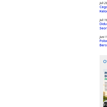
Juli 
Cega
Kelo
SMK
Juli 
Didu
Seor
Juni 
Pols
Bers
O