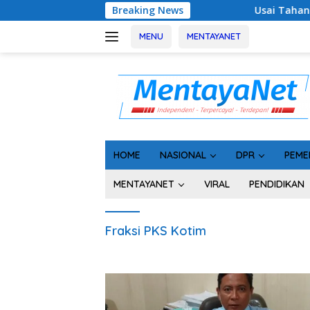
Langsung
Breaking News
Usai Tahan 5 Komisioner K
ke
konten
MENU
MENTAYANET
HOME
NASIONAL
DPR
PEME
MENTAYANET
VIRAL
PENDIDIKAN
Fraksi PKS Kotim