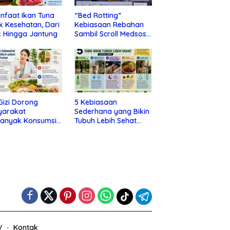
nfaat Ikan Tuna
“Bed Rotting”
k Kesehatan, Dari
Kebiasaan Rebahan
 Hingga Jantung
Sambil Scroll Medsos
yang Ternyata Tanda
Depresi
 Gizi Dorong
5 Kebiasaan
yarakat
Sederhana yang Bikin
banyak Konsumsi
Tubuh Lebih Sehat
nan Utuh untuk
Tanpa Ribet
a Kesehatan
V
Kontak