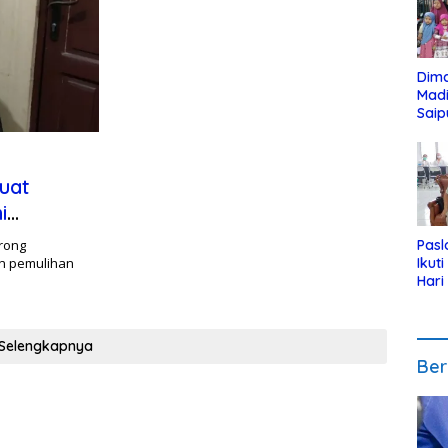
Dim
Mad
Saip
Reli
Anak
uat
i
rong
Pasl
n pemulihan
Ikut
Hari
Urut
Pen
Selengkapnya
Ber