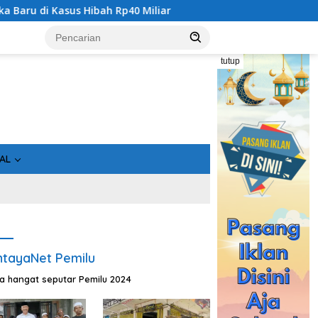
s Hibah Rp40 Miliar
Geger! 5 Komisioner KPU Kotim Dita
tutup
AL
tayaNet Pemilu
ta hangat seputar Pemilu 2024