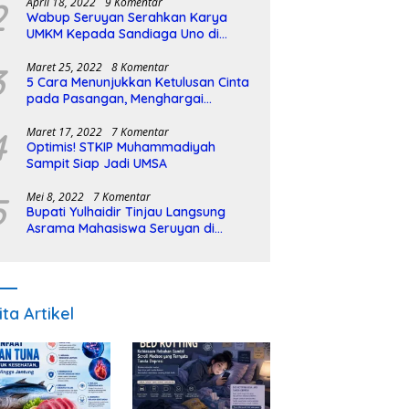
2
April 18, 2022
9 Komentar
Wabup Seruyan Serahkan Karya
UMKM Kepada Sandiaga Uno di
Istiqlal Halal Expo
3
Maret 25, 2022
8 Komentar
5 Cara Menunjukkan Ketulusan Cinta
pada Pasangan, Menghargai
Sepenuh Hati
4
Maret 17, 2022
7 Komentar
Optimis! STKIP Muhammadiyah
Sampit Siap Jadi UMSA
5
Mei 8, 2022
7 Komentar
Bupati Yulhaidir Tinjau Langsung
Asrama Mahasiswa Seruyan di
Banjarmasin
ita Artikel