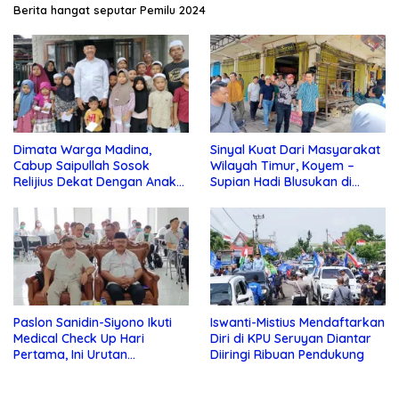
Berita hangat seputar Pemilu 2024
Dimata Warga Madina,
Sinyal Kuat Dari Masyarakat
Cabup Saipullah Sosok
Wilayah Timur, Koyem –
Relijius Dekat Dengan Anak
Supian Hadi Blusukan di
Yatim
Kotim
Paslon Sanidin-Siyono Ikuti
Iswanti-Mistius Mendaftarkan
Medical Check Up Hari
Diri di KPU Seruyan Diantar
Pertama, Ini Urutan
Diiringi Ribuan Pendukung
Pengecekannya