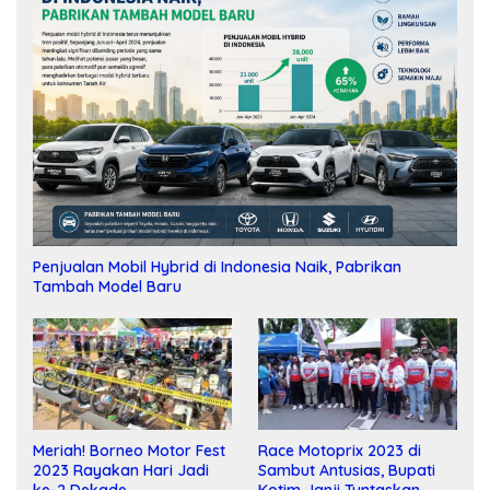
Penjualan Mobil Hybrid di Indonesia Naik, Pabrikan
Tambah Model Baru
Meriah! Borneo Motor Fest
Race Motoprix 2023 di
2023 Rayakan Hari Jadi
Sambut Antusias, Bupati
ke-2 Dekade
Kotim Janji Tuntaskan