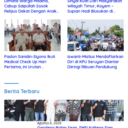
Dimata Warga Madina,
Sinyal Kuat Dari Masyarakat
Cabup Saipullah Sosok
Wilayah Timur, Koyem –
Relijius Dekat Dengan Anak
Supian Hadi Blusukan di
Yatim
Kotim
Paslon Sanidin-Siyono Ikuti
Iswanti-Mistius Mendaftarkan
Medical Check Up Hari
Diri di KPU Seruyan Diantar
Pertama, Ini Urutan
Diiringi Ribuan Pendukung
Pengecekannya
Berita Terbaru
Agustus 6, 2026
Gandeng Bidan Sean, SMSI Kalteng Siap