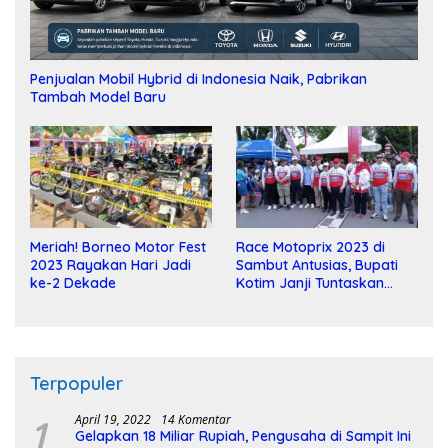
Penjualan Mobil Hybrid di Indonesia Naik, Pabrikan
Tambah Model Baru
Meriah! Borneo Motor Fest
Race Motoprix 2023 di
2023 Rayakan Hari Jadi
Sambut Antusias, Bupati
ke-2 Dekade
Kotim Janji Tuntaskan
Pembangunan Sirkuit
Terpopuler
1
April 19, 2022
14 Komentar
Gelapkan 18 Miliar Rupiah, Pengusaha di Sampit Ini