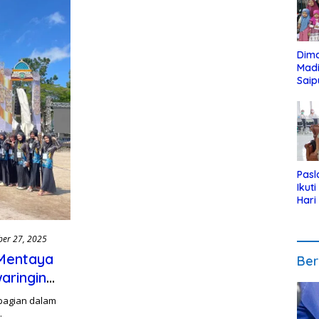
Dim
Mad
Saip
Reli
Anak
Pasl
Ikut
Hari
Urut
Pen
er 27, 2025
 Mentaya
Ber
aringin
 bagian dalam
…