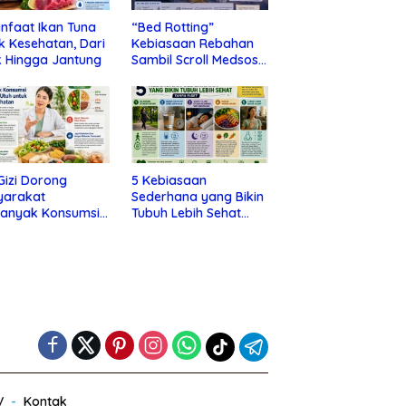
nfaat Ikan Tuna
“Bed Rotting”
k Kesehatan, Dari
Kebiasaan Rebahan
 Hingga Jantung
Sambil Scroll Medsos
yang Ternyata Tanda
Depresi
 Gizi Dorong
5 Kebiasaan
yarakat
Sederhana yang Bikin
banyak Konsumsi
Tubuh Lebih Sehat
nan Utuh untuk
Tanpa Ribet
a Kesehatan
V
Kontak