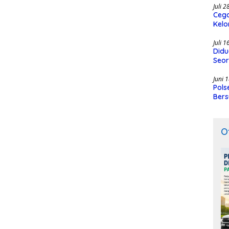
Juli 
Cega
Kelo
SMK
Juli 
Didu
Seor
Juni 
Pols
Bers
O