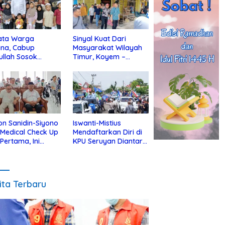
ata Warga
Sinyal Kuat Dari
ina, Cabup
Masyarakat Wilayah
ullah Sosok
Timur, Koyem –
jius Dekat Dengan
Supian Hadi Blusukan
 Yatim
di Kotim
on Sanidin-Siyono
Iswanti-Mistius
i Medical Check Up
Mendaftarkan Diri di
 Pertama, Ini
KPU Seruyan Diantar
an
Diiringi Ribuan
gecekannya
Pendukung
ita Terbaru