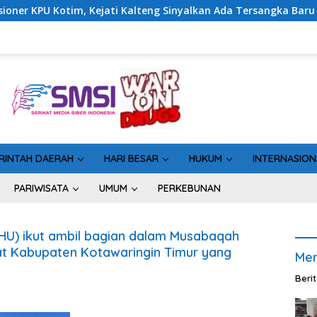
, Kejati Kalteng Sinyalkan Ada Tersangka Baru di Kasus Hibah 
RINTAH DAERAH
HARI BESAR
HUKUM
INTERNASION
PARIWISATA
UMUM
PERKEBUNAN
HU) ikut ambil bagian dalam Musabaqah
kat Kabupaten Kotawaringin Timur yang
Men
Beri