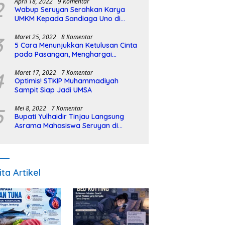
2
April 18, 2022
9 Komentar
Wabup Seruyan Serahkan Karya
UMKM Kepada Sandiaga Uno di
Istiqlal Halal Expo
3
Maret 25, 2022
8 Komentar
5 Cara Menunjukkan Ketulusan Cinta
pada Pasangan, Menghargai
Sepenuh Hati
4
Maret 17, 2022
7 Komentar
Optimis! STKIP Muhammadiyah
Sampit Siap Jadi UMSA
5
Mei 8, 2022
7 Komentar
Bupati Yulhaidir Tinjau Langsung
Asrama Mahasiswa Seruyan di
Banjarmasin
ita Artikel