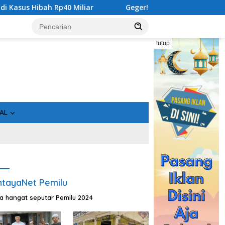
Rp40 Miliar
Geger! 5 Komisioner KPU Kotim Ditahan Kej
tutup
AL
tayaNet Pemilu
ta hangat seputar Pemilu 2024