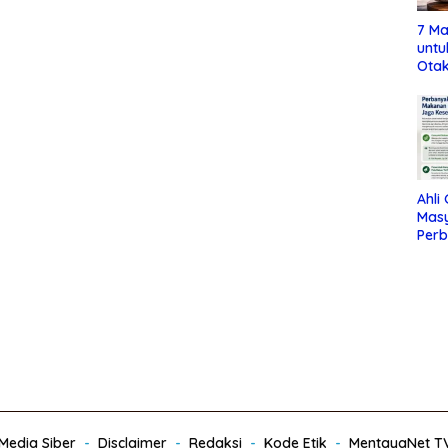
7 Ma
untu
Otak
Ahli
Mas
Per
Maka
Jag
edia Siber
Disclaimer
Redaksi
Kode Etik
MentayaNet T