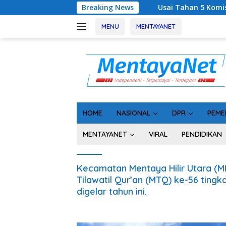
Langsung
Breaking News
Usai Tahan 5 Komisioner KPU Kotim
ke
konten
MENU
MENTAYANET
HOME
NASIONAL
DPR
PEME
MENTAYANET
VIRAL
PENDIDIKAN
Kecamatan Mentaya Hilir Utara (M
Tilawatil Qur’an (MTQ) ke-56 ting
digelar tahun ini.