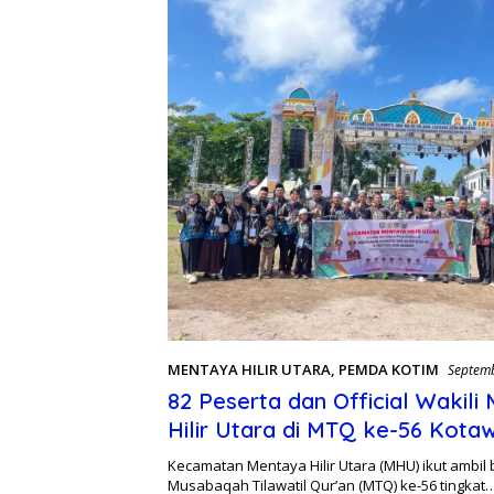
MENTAYA HILIR UTARA
,
PEMDA KOTIM
Septemb
82 Peserta dan Official Wakili
Hilir Utara di MTQ ke-56 Kotaw
Timur
Kecamatan Mentaya Hilir Utara (MHU) ikut ambil
Musabaqah Tilawatil Qur’an (MTQ) ke-56 tingkat