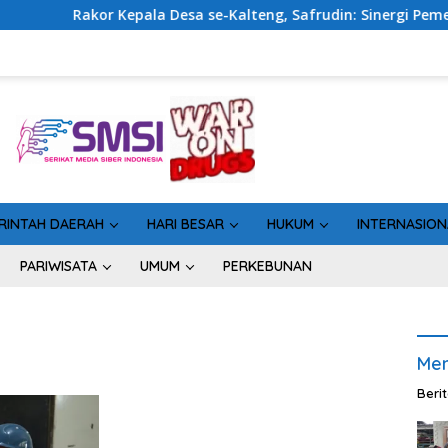
or Kepala Desa se-Kalteng, Safrudin: Sinergi Pemerintahan P
RINTAH DAERAH
HARI BESAR
HUKUM
INTERNASION
PARIWISATA
UMUM
PERKEBUNAN
Men
Beri