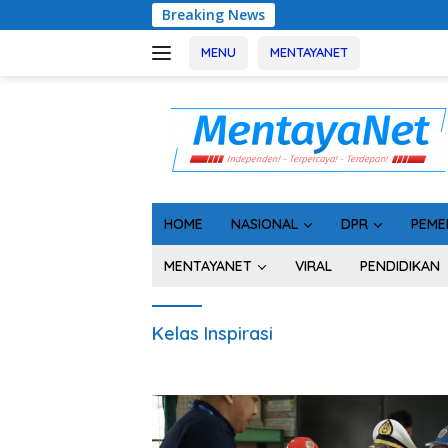
Langsung
Breaking News
Rak
ke
konten
MENU
MENTAYANET
HOME
NASIONAL
DPR
PEME
MENTAYANET
VIRAL
PENDIDIKAN
Kelas Inspirasi