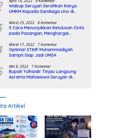
2
April 18, 2022
9 Komentar
Wabup Seruyan Serahkan Karya
UMKM Kepada Sandiaga Uno di
Istiqlal Halal Expo
3
Maret 25, 2022
8 Komentar
5 Cara Menunjukkan Ketulusan Cinta
pada Pasangan, Menghargai
Sepenuh Hati
4
Maret 17, 2022
7 Komentar
Optimis! STKIP Muhammadiyah
Sampit Siap Jadi UMSA
5
Mei 8, 2022
7 Komentar
Bupati Yulhaidir Tinjau Langsung
Asrama Mahasiswa Seruyan di
Banjarmasin
ita Artikel