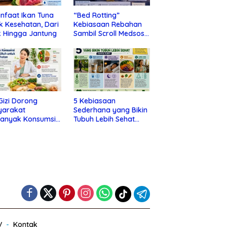
nfaat Ikan Tuna
“Bed Rotting”
k Kesehatan, Dari
Kebiasaan Rebahan
 Hingga Jantung
Sambil Scroll Medsos
yang Ternyata Tanda
Depresi
 Gizi Dorong
5 Kebiasaan
yarakat
Sederhana yang Bikin
banyak Konsumsi
Tubuh Lebih Sehat
nan Utuh untuk
Tanpa Ribet
a Kesehatan
V
Kontak