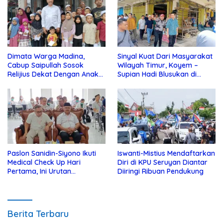
Dimata Warga Madina,
Sinyal Kuat Dari Masyarakat
Cabup Saipullah Sosok
Wilayah Timur, Koyem –
Relijius Dekat Dengan Anak
Supian Hadi Blusukan di
Yatim
Kotim
Paslon Sanidin-Siyono Ikuti
Iswanti-Mistius Mendaftarkan
Medical Check Up Hari
Diri di KPU Seruyan Diantar
Pertama, Ini Urutan
Diiringi Ribuan Pendukung
Pengecekannya
Berita Terbaru