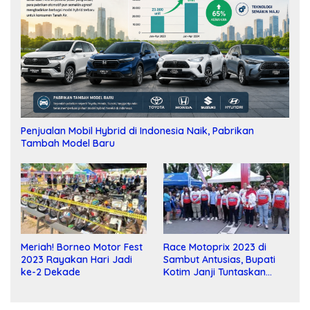
Penjualan Mobil Hybrid di Indonesia Naik, Pabrikan
Tambah Model Baru
Meriah! Borneo Motor Fest
Race Motoprix 2023 di
2023 Rayakan Hari Jadi
Sambut Antusias, Bupati
ke-2 Dekade
Kotim Janji Tuntaskan
Pembangunan Sirkuit