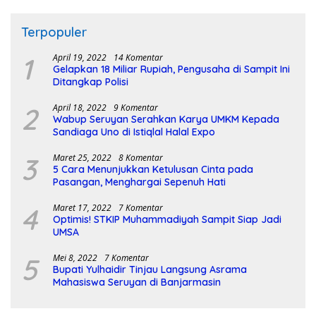
Terpopuler
1
April 19, 2022
14 Komentar
Gelapkan 18 Miliar Rupiah, Pengusaha di Sampit Ini
Ditangkap Polisi
2
April 18, 2022
9 Komentar
Wabup Seruyan Serahkan Karya UMKM Kepada
Sandiaga Uno di Istiqlal Halal Expo
3
Maret 25, 2022
8 Komentar
5 Cara Menunjukkan Ketulusan Cinta pada
Pasangan, Menghargai Sepenuh Hati
4
Maret 17, 2022
7 Komentar
Optimis! STKIP Muhammadiyah Sampit Siap Jadi
UMSA
5
Mei 8, 2022
7 Komentar
Bupati Yulhaidir Tinjau Langsung Asrama
Mahasiswa Seruyan di Banjarmasin