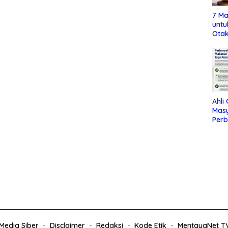
7 Ma
untu
Otak
Ahli
Mas
Per
Maka
Jag
edia Siber
Disclaimer
Redaksi
Kode Etik
MentayaNet T