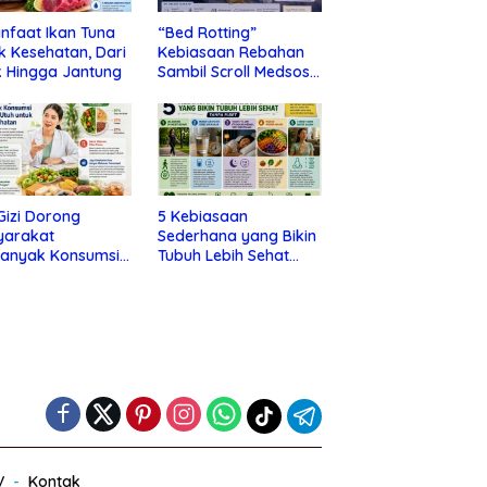
nfaat Ikan Tuna
“Bed Rotting”
k Kesehatan, Dari
Kebiasaan Rebahan
 Hingga Jantung
Sambil Scroll Medsos
yang Ternyata Tanda
Depresi
 Gizi Dorong
5 Kebiasaan
yarakat
Sederhana yang Bikin
banyak Konsumsi
Tubuh Lebih Sehat
nan Utuh untuk
Tanpa Ribet
a Kesehatan
V
Kontak