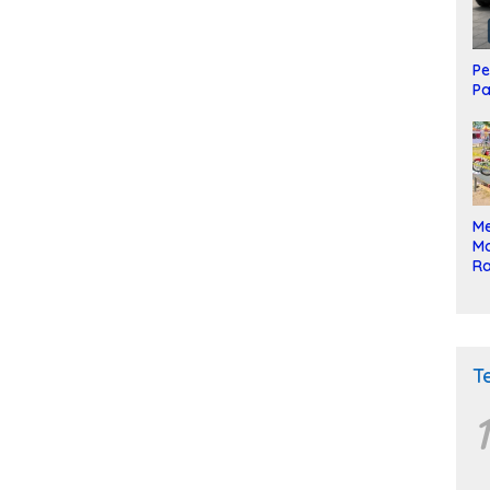
Pe
Pa
Me
Mo
Ra
ke
T
1