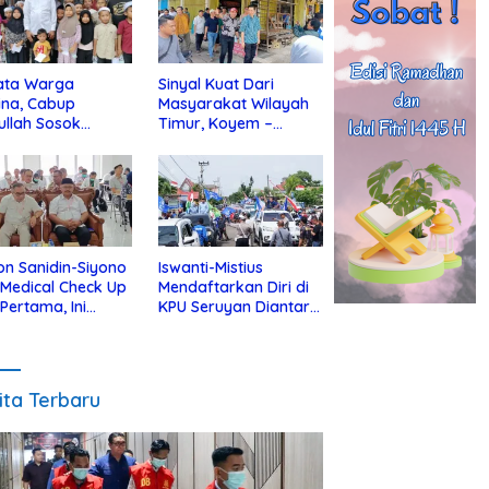
ata Warga
Sinyal Kuat Dari
ina, Cabup
Masyarakat Wilayah
ullah Sosok
Timur, Koyem –
jius Dekat Dengan
Supian Hadi Blusukan
 Yatim
di Kotim
on Sanidin-Siyono
Iswanti-Mistius
i Medical Check Up
Mendaftarkan Diri di
 Pertama, Ini
KPU Seruyan Diantar
an
Diiringi Ribuan
gecekannya
Pendukung
ita Terbaru