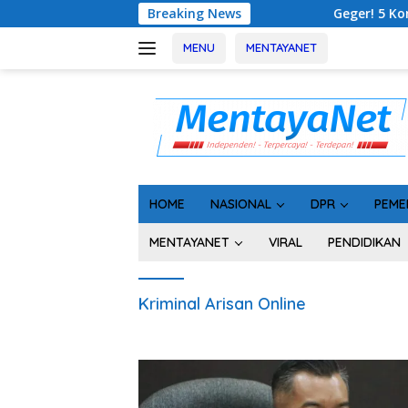
Langsung
Breaking News
Geger! 5 Komisioner KPU K
ke
konten
MENU
MENTAYANET
HOME
NASIONAL
DPR
PEME
MENTAYANET
VIRAL
PENDIDIKAN
Kriminal Arisan Online