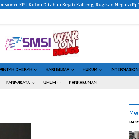
otim Ditahan Kejati Kalteng, Rugikan Negara Rp10 Miliar dari D
RINTAH DAERAH
HARI BESAR
HUKUM
INTERNASION
PARIWISATA
UMUM
PERKEBUNAN
Men
Beri