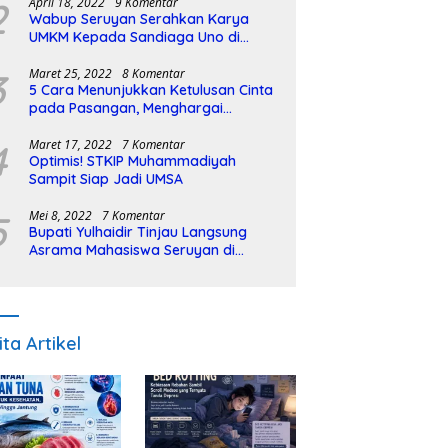
2
April 18, 2022
9 Komentar
Wabup Seruyan Serahkan Karya
UMKM Kepada Sandiaga Uno di
Istiqlal Halal Expo
3
Maret 25, 2022
8 Komentar
5 Cara Menunjukkan Ketulusan Cinta
pada Pasangan, Menghargai
Sepenuh Hati
4
Maret 17, 2022
7 Komentar
Optimis! STKIP Muhammadiyah
Sampit Siap Jadi UMSA
5
Mei 8, 2022
7 Komentar
Bupati Yulhaidir Tinjau Langsung
Asrama Mahasiswa Seruyan di
Banjarmasin
ita Artikel