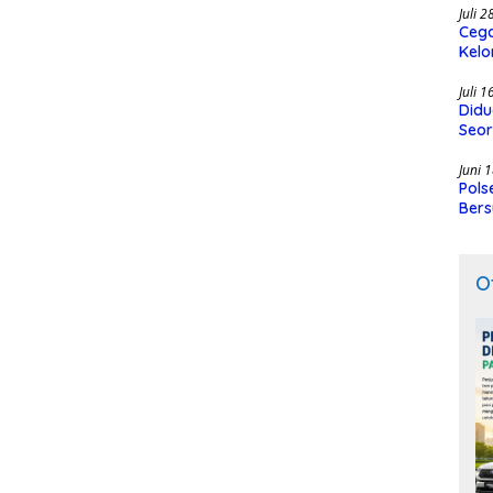
Juli 
Cega
Kelo
SMK
Juli 
Didu
Seor
Juni 
Pols
Bers
O