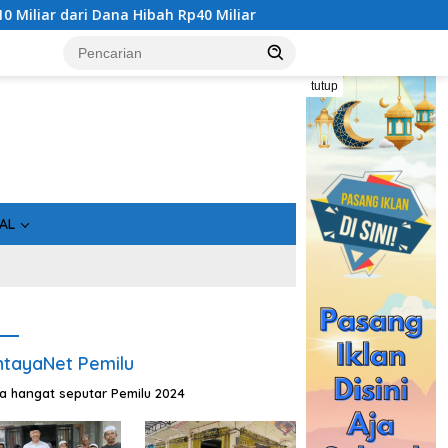
ana Hibah Rp40 Miliar
Gandeng Bidan Sean, SMSI Kalteng
tutup
AL
tayaNet Pemilu
ta hangat seputar Pemilu 2024