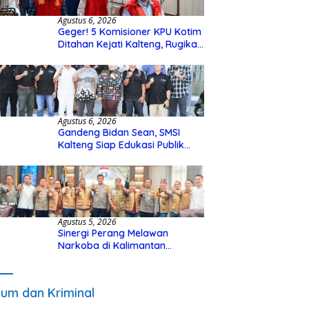
Agustus 6, 2026
Geger! 5 Komisioner KPU Kotim
Ditahan Kejati Kalteng, Rugikan
Negara Rp10 Miliar dari Dana
Hibah Rp40 Miliar
Agustus 6, 2026
Gandeng Bidan Sean, SMSI
Kalteng Siap Edukasi Publik
Soal Peran Strategis DPD RI
Agustus 5, 2026
Sinergi Perang Melawan
Narkoba di Kalimantan
Tengah, GDAN dan Kapolda
Kalteng Siapkan Deklarasi
Akbar
um dan Kriminal