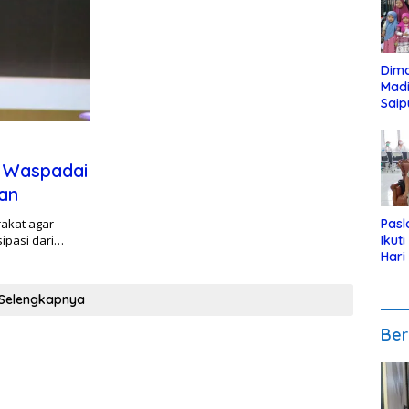
Dim
Mad
Saip
Reli
Anak
 Waspadai
an
akat agar
Pasl
sipasi dari…
Ikut
Hari
Urut
Pen
Selengkapnya
Ber