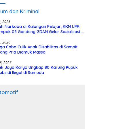
Kalteng Siapkan Deklarasi
Akbar
um dan Kriminal
28, 2026
h Narkoba di Kalangan Pelajar, KKN UPR
mpok 03 Gandeng GDAN Gelar Sosialisasi di
N 3 Buntok
16, 2026
ga Coba Culik Anak Disabilitas di Sampit,
ang Pria Diamuk Massa
18, 2026
ek Jaya Karya Ungkap 80 Karung Pupuk
ubsidi Ilegal di Samuda
tomotif