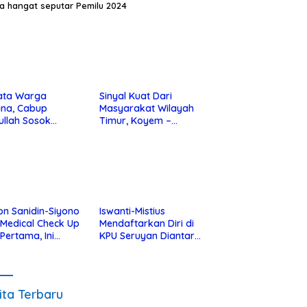
ta hangat seputar Pemilu 2024
ata Warga
Sinyal Kuat Dari
ina, Cabup
Masyarakat Wilayah
ullah Sosok
Timur, Koyem –
jius Dekat Dengan
Supian Hadi Blusukan
 Yatim
di Kotim
on Sanidin-Siyono
Iswanti-Mistius
i Medical Check Up
Mendaftarkan Diri di
 Pertama, Ini
KPU Seruyan Diantar
an
Diiringi Ribuan
gecekannya
Pendukung
ita Terbaru