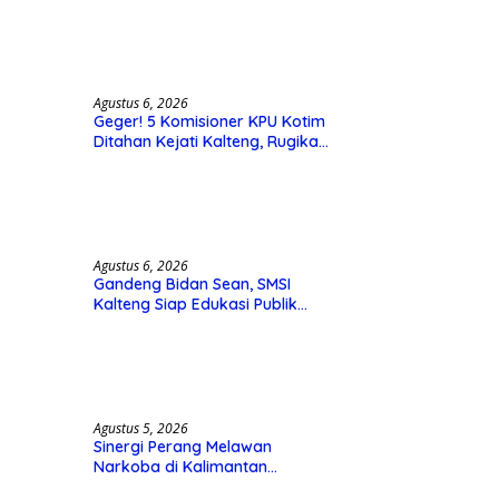
Agustus 6, 2026
Geger! 5 Komisioner KPU Kotim
Ditahan Kejati Kalteng, Rugikan
Negara Rp10 Miliar dari Dana
Hibah Rp40 Miliar
Agustus 6, 2026
Gandeng Bidan Sean, SMSI
Kalteng Siap Edukasi Publik
Soal Peran Strategis DPD RI
Agustus 5, 2026
Sinergi Perang Melawan
Narkoba di Kalimantan
Tengah, GDAN dan Kapolda