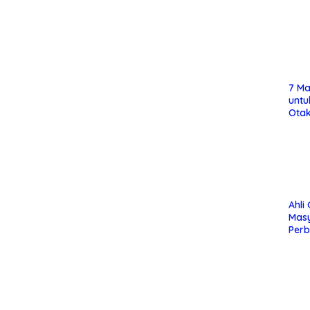
7 Ma
untu
Otak
Ahli
Mas
Per
Maka
Jag