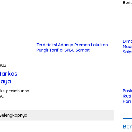
Beri
Dim
Terdeteksi Adanya Preman Lakukan
Mad
Pungli Tarif di SPBU Sampit
Saip
Reli
Anak
2022
Markas
Raya
aksi penimbunan
Pasl
 90…
Ikut
Hari
Urut
Pen
Selengkapnya
Ber