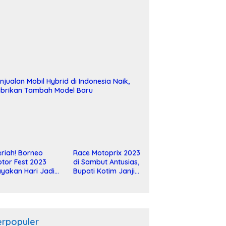
njualan Mobil Hybrid di Indonesia Naik,
brikan Tambah Model Baru
riah! Borneo
Race Motoprix 2023
tor Fest 2023
di Sambut Antusias,
yakan Hari Jadi
Bupati Kotim Janji
-2 Dekade
Tuntaskan
Pembangunan
Sirkuit
erpopuler