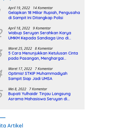
April 19, 2022
14 Komentar
Gelapkan 18 Miliar Rupiah, Pengusaha
di Sampit Ini Ditangkap Polisi
2
April 18, 2022
9 Komentar
Wabup Seruyan Serahkan Karya
UMKM Kepada Sandiaga Uno di
Istiqlal Halal Expo
3
Maret 25, 2022
8 Komentar
5 Cara Menunjukkan Ketulusan Cinta
pada Pasangan, Menghargai
Sepenuh Hati
4
Maret 17, 2022
7 Komentar
Optimis! STKIP Muhammadiyah
Sampit Siap Jadi UMSA
5
Mei 8, 2022
7 Komentar
Bupati Yulhaidir Tinjau Langsung
Asrama Mahasiswa Seruyan di
Banjarmasin
ita Artikel