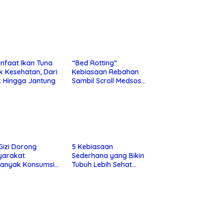
nfaat Ikan Tuna
“Bed Rotting”
k Kesehatan, Dari
Kebiasaan Rebahan
 Hingga Jantung
Sambil Scroll Medsos
yang Ternyata Tanda
Depresi
 Gizi Dorong
5 Kebiasaan
yarakat
Sederhana yang Bikin
banyak Konsumsi
Tubuh Lebih Sehat
nan Utuh untuk
Tanpa Ribet
a Kesehatan