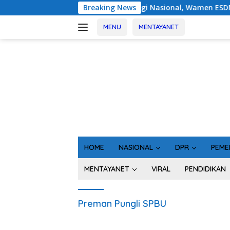
Langsung
Perkuat Tata Kelola Energi Nasional, Wamen ESDM dan Waki
Breaking News
ke
konten
MENU
MENTAYANET
HOME
NASIONAL
DPR
PEME
MENTAYANET
VIRAL
PENDIDIKAN
Preman Pungli SPBU