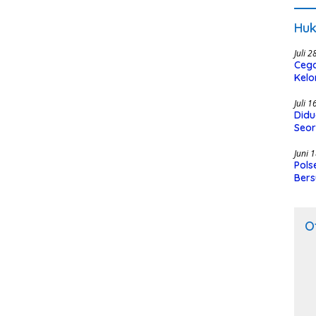
Huk
Juli 
Cega
Kelo
SMK
Juli 
Didu
Seor
Juni 
Pols
Bers
O