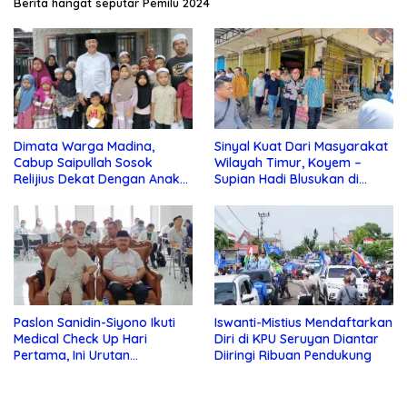
Berita hangat seputar Pemilu 2024
Dimata Warga Madina,
Sinyal Kuat Dari Masyarakat
Cabup Saipullah Sosok
Wilayah Timur, Koyem –
Relijius Dekat Dengan Anak
Supian Hadi Blusukan di
Yatim
Kotim
Paslon Sanidin-Siyono Ikuti
Iswanti-Mistius Mendaftarkan
Medical Check Up Hari
Diri di KPU Seruyan Diantar
Pertama, Ini Urutan
Diiringi Ribuan Pendukung
Pengecekannya