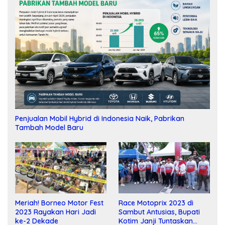
Penjualan Mobil Hybrid di Indonesia Naik, Pabrikan
Tambah Model Baru
Meriah! Borneo Motor Fest
Race Motoprix 2023 di
2023 Rayakan Hari Jadi
Sambut Antusias, Bupati
ke-2 Dekade
Kotim Janji Tuntaskan