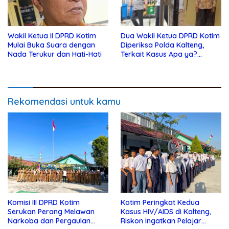
Wakil Ketua II DPRD Kotim
Dua Wakil Ketua DPRD Kotim
Mulai Buka Suara dengan
Diperiksa Polda Kalteng,
Nada Terukur dan Hati-Hati
Terkait Kasus Apa ya?…
Rekomendasi untuk kamu
Komisi III DPRD Kotim
Kotim Peringkat Kedua
Serukan Perang Melawan
Kasus HIV/AIDS di Kalteng,
Narkoba dan Pergaulan
Riskon Ingatkan Pelajar