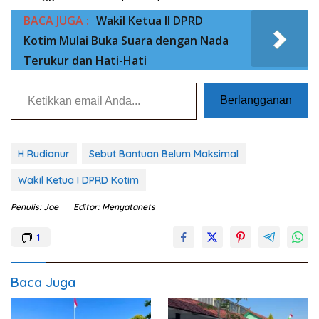
BACA JUGA :
Wakil Ketua II DPRD
Kotim Mulai Buka Suara dengan Nada
Terukur dan Hati-Hati
Ketikkan email Anda...
Berlangganan
H Rudianur
Sebut Bantuan Belum Maksimal
Wakil Ketua I DPRD Kotim
Penulis: Joe
Editor: Menyatanets
1
Baca Juga