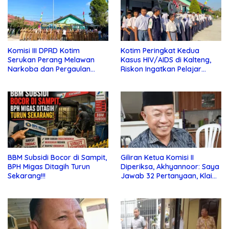
Komisi III DPRD Kotim
Kotim Peringkat Kedua
Serukan Perang Melawan
Kasus HIV/AIDS di Kalteng,
Narkoba dan Pergaulan
Riskon Ingatkan Pelajar
Bebas di Sekolah
Jauhi Pergaulan Bebas
BBM Subsidi Bocor di Sampit,
Giliran Ketua Komisi II
BPH Migas Ditagih Turun
Diperiksa, Akhyannoor: Saya
Sekarang!!!
Jawab 32 Pertanyaan, Klaim
Tak Tahu Soal KSO Agrinas