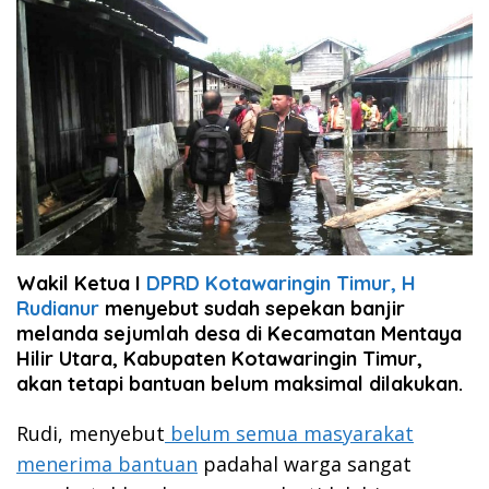
Wakil Ketua I
DPRD Kotawaringin Timur,
H
Rudianur
menyebut sudah sepekan banjir
melanda sejumlah desa di Kecamatan Mentaya
Hilir Utara, Kabupaten Kotawaringin Timur,
akan tetapi bantuan belum maksimal dilakukan.
Rudi, menyebut
belum semua masyarakat
menerima bantuan
padahal warga sangat