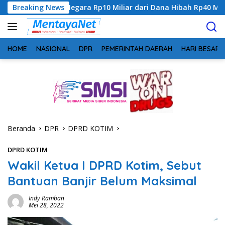
Langsung
Negara Rp10 Miliar dari Dana Hibah Rp40 Miliar
Breaking News
Gandeng
ke
konten
HOME
NASIONAL
DPR
PEMERINTAH DAERAH
HARI BESAR
Beranda
DPR
DPRD KOTIM
DPRD KOTIM
Wakil Ketua I DPRD Kotim, Sebut
Bantuan Banjir Belum Maksimal
Indy Ramban
Mei 28, 2022