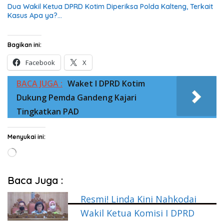
Dua Wakil Ketua DPRD Kotim Diperiksa Polda Kalteng, Terkait
Kasus Apa ya?…
Bagikan ini:
Facebook
X
BACA JUGA :
Waket I DPRD Kotim
Dukung Pemda Gandeng Kajari
Tingkatkan PAD
Menyukai ini:
Memuat...
Baca Juga :
Resmi! Linda Kini Nahkodai
Wakil Ketua Komisi I DPRD