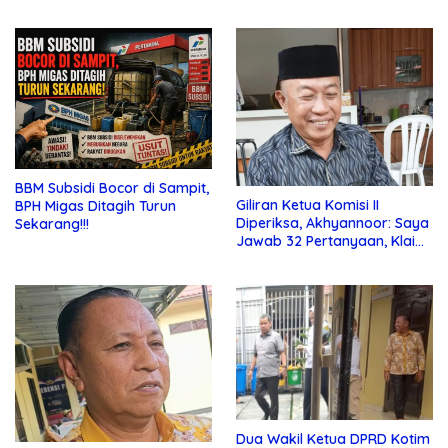
Bebas di Sekolah
Jauhi Pergaulan Bebas
BBM Subsidi Bocor di Sampit,
Giliran Ketua Komisi II
BPH Migas Ditagih Turun
Diperiksa, Akhyannoor: Saya
Sekarang!!!
Jawab 32 Pertanyaan, Klaim
Tak Tahu Soal KSO Agrinas
Dua Wakil Ketua DPRD Kotim