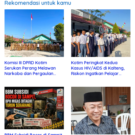
Rekomendasi untuk kamu
Komisi III DPRD Kotim
Kotim Peringkat Kedua
Serukan Perang Melawan
Kasus HIV/AIDS di Kalteng,
Narkoba dan Pergaulan
Riskon Ingatkan Pelajar
Bebas di Sekolah
Jauhi Pergaulan Bebas
BBM Subsidi Bocor di Sampit,