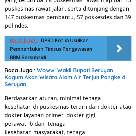
yang terdiri dari 8 puskesmas rawat inap dan 13
puskesmas rawat jalan, serta ditunjang dengan
147 puskesmas pembantu, 57 poskesdes dan 39
polindes.
BACA JUGA :
DPRD Kotim Usulkan
Pembentukan Timsus Pengawasan
BBM Bersubsidi
Baca Juga :
Woww! Wakil Bupati Seruyan
Kagum Akan Wisata Alam Air Terjun Pangke di
Seruyan
Berdasarkan aturan, minimal tenaga
kesehatan di puskesmas terdiri dari dokter atau
dokter layanan primer, dokter gigi,
perawat, bidan, tenaga
kesehatan masyarakat, tenaga