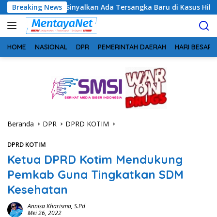
Langsung
 Sinyalkan Ada Tersangka Baru di Kasus Hibah Rp40 Miliar
Breaking News
ke
konten
HOME
NASIONAL
DPR
PEMERINTAH DAERAH
HARI BESAR
Beranda
DPR
DPRD KOTIM
DPRD KOTIM
Ketua DPRD Kotim Mendukung
Pemkab Guna Tingkatkan SDM
Kesehatan
Annisa Kharisma, S.Pd
Mei 26, 2022