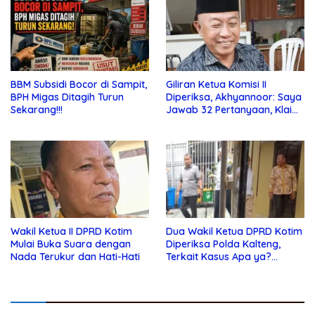
BBM Subsidi Bocor di Sampit,
Giliran Ketua Komisi II
BPH Migas Ditagih Turun
Diperiksa, Akhyannoor: Saya
Sekarang!!!
Jawab 32 Pertanyaan, Klaim
Tak Tahu Soal KSO Agrinas
Wakil Ketua II DPRD Kotim
Dua Wakil Ketua DPRD Kotim
Mulai Buka Suara dengan
Diperiksa Polda Kalteng,
Nada Terukur dan Hati-Hati
Terkait Kasus Apa ya?…