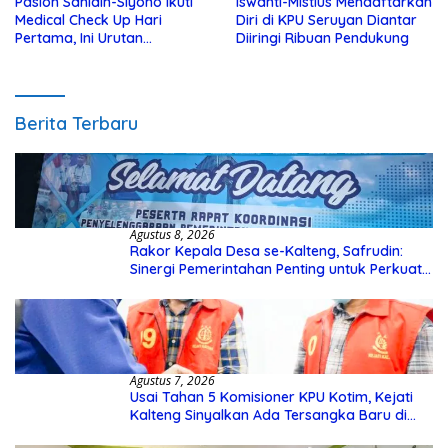
Paslon Sanidin-Siyono Ikuti
Iswanti-Mistius Mendaftarkan
Medical Check Up Hari
Diri di KPU Seruyan Diantar
Pertama, Ini Urutan
Diiringi Ribuan Pendukung
Pengecekannya
Berita Terbaru
Agustus 8, 2026
Rakor Kepala Desa se-Kalteng, Safrudin:
Sinergi Pemerintahan Penting untuk Perkuat
Pembangunan Desa
Agustus 7, 2026
Usai Tahan 5 Komisioner KPU Kotim, Kejati
Kalteng Sinyalkan Ada Tersangka Baru di
Kasus Hibah Rp40 Miliar