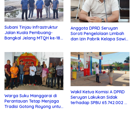
Subani Tinjau Infrastruktur
Anggota DPRD Seruyan
Jalan Kuala Pembuang-
Soroti Pengelolaan Limbah
Bangkal Jelang MTQH ke-18
dan Izin Pabrik Kelapa Sawit
Seruyan
PT Jaya Oleo Sejahtera
Wakil Ketua Komisi A DPRD
Warga Suku Manggarai di
Seruyan Lakukan Sidak
Perantauan Tetap Menjaga
terhadap SPBU 65.742.002 di
Tradisi Gotong Royong untuk
Seruyan Raya
Biaya Pendidikan