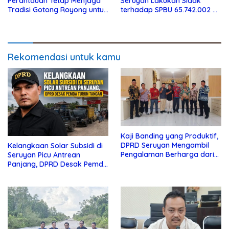
Perantauan Tetap Menjaga
Seruyan Lakukan Sidak
Tradisi Gotong Royong untuk
terhadap SPBU 65.742.002 di
Biaya Pendidikan
Seruyan Raya
Rekomendasi untuk kamu
Kaji Banding yang Produktif,
DPRD Seruyan Mengambil
Kelangkaan Solar Subsidi di
Pengalaman Berharga dari
Seruyan Picu Antrean
Lamandau
Panjang, DPRD Desak Pemda
Turun Tangan