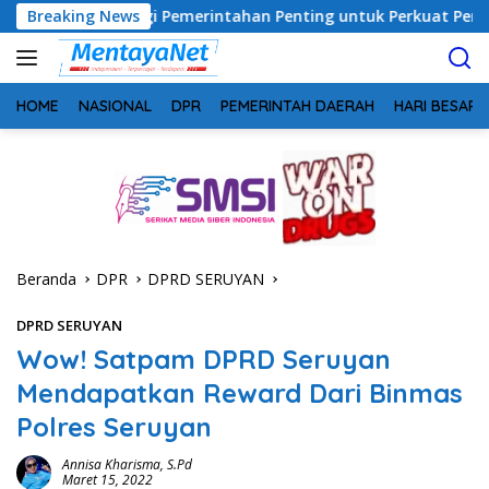
Langsung
inergi Pemerintahan Penting untuk Perkuat Pembangunan Desa
Breaking News
ke
konten
HOME
NASIONAL
DPR
PEMERINTAH DAERAH
HARI BESAR
Beranda
DPR
DPRD SERUYAN
DPRD SERUYAN
Wow! Satpam DPRD Seruyan
Mendapatkan Reward Dari Binmas
Polres Seruyan
Annisa Kharisma, S.Pd
Maret 15, 2022