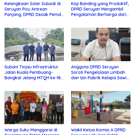
Kelangkaan Solar Subsidi di
Kaji Banding yang Produktif,
Seruyan Picu Antrean
DPRD Seruyan Mengambil
Panjang, DPRD Desak Pemda
Pengalaman Berharga dari
Turun Tangan
Lamandau
Subani Tinjau Infrastruktur
Anggota DPRD Seruyan
Jalan Kuala Pembuang-
Soroti Pengelolaan Limbah
Bangkal Jelang MTQH ke-18
dan Izin Pabrik Kelapa Sawit
Seruyan
PT Jaya Oleo Sejahtera
Warga Suku Manggarai di
Wakil Ketua Komisi A DPRD