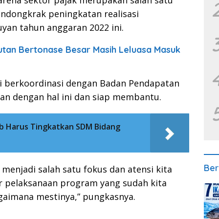
karena sektor pajak merupakan salah satu
ndongkrak peningkatan realisasi
uyan tahun anggaran 2022 ini.
utan Bertonase Besar Masih Leluasa Masuk
li berkoordinasi dengan Badan Pendapatan
an dengan hal ini dan siap membantu.
b Harus Tingkatkan SDM Bidang
Ber
enjadi salah satu fokus dan atensi kita
r pelaksanaan program yang sudah kita
gaimana mestinya,” pungkasnya.