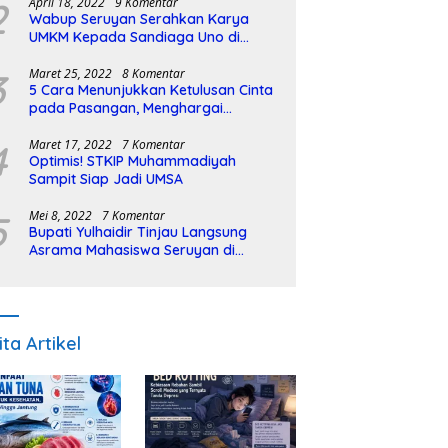
2
April 18, 2022
9 Komentar
Wabup Seruyan Serahkan Karya
UMKM Kepada Sandiaga Uno di
Istiqlal Halal Expo
3
Maret 25, 2022
8 Komentar
5 Cara Menunjukkan Ketulusan Cinta
pada Pasangan, Menghargai
Sepenuh Hati
4
Maret 17, 2022
7 Komentar
Optimis! STKIP Muhammadiyah
Sampit Siap Jadi UMSA
5
Mei 8, 2022
7 Komentar
Bupati Yulhaidir Tinjau Langsung
Asrama Mahasiswa Seruyan di
Banjarmasin
ita Artikel