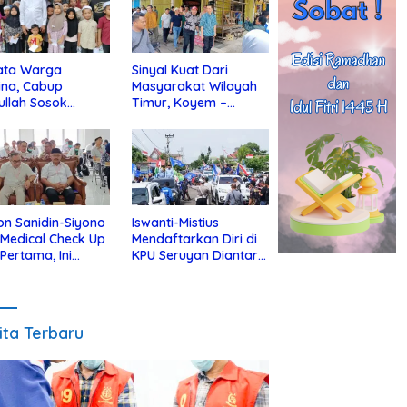
ata Warga
Sinyal Kuat Dari
ina, Cabup
Masyarakat Wilayah
ullah Sosok
Timur, Koyem –
jius Dekat Dengan
Supian Hadi Blusukan
 Yatim
di Kotim
on Sanidin-Siyono
Iswanti-Mistius
i Medical Check Up
Mendaftarkan Diri di
 Pertama, Ini
KPU Seruyan Diantar
an
Diiringi Ribuan
gecekannya
Pendukung
ita Terbaru