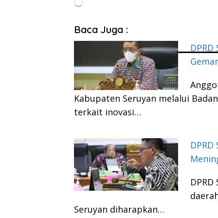
Memuat...
Baca Juga :
DPRD S
Gemar
Anggo
Kabupaten Seruyan melalui Bada
terkait inovasi…
DPRD S
Menin
DPRD 
daerah
Seruyan diharapkan…