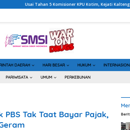
omisioner KPU Kotim, Kejati Kalteng Sinyalkan Ada Tersangka B
RINTAH DAERAH
HARI BESAR
HUKUM
INTERNASION
PARIWISATA
UMUM
PERKEBUNAN
Men
 PBS Tak Taat Bayar Pajak,
Beri
 Geram