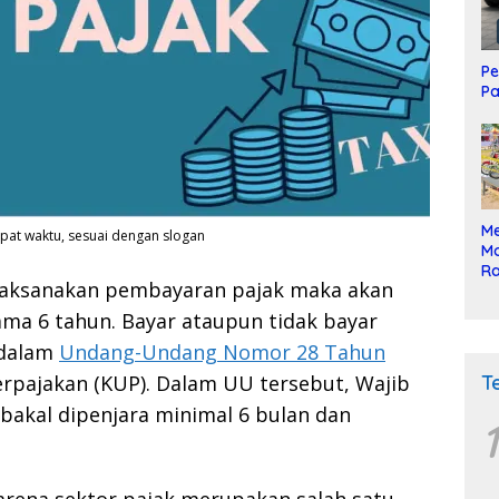
Pe
Pa
Me
tepat waktu, sesuai dengan slogan
Mo
Ra
melaksanakan pembayaran pajak maka akan
ke
ma 6 tahun. Bayar ataupun tidak bayar
 dalam
Undang-Undang Nomor 28 Tahun
T
pajakan (KUP). Dalam UU tersebut, Wajib
bakal dipenjara minimal 6 bulan dan
1