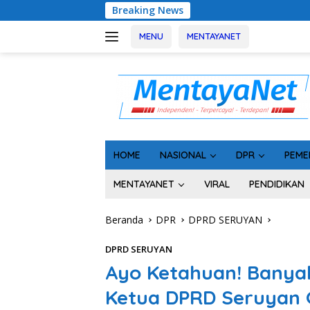
Langsung
Breaking News
Usai Tahan 5 K
ke
konten
MENU
MENTAYANET
HOME
NASIONAL
DPR
PEME
MENTAYANET
VIRAL
PENDIDIKAN
Beranda
DPR
DPRD SERUYAN
DPRD SERUYAN
Ayo Ketahuan! Banyak
Ketua DPRD Seruyan