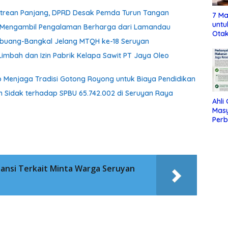
Antrean Panjang, DPRD Desak Pemda Turun Tangan
7 Ma
untu
an Mengambil Pengalaman Berharga dari Lamandau
Otak
embuang-Bangkal Jelang MTQH ke-18 Seruyan
imbah dan Izin Pabrik Kelapa Sawit PT Jaya Oleo
 Menjaga Tradisi Gotong Royong untuk Biaya Pendidikan
n Sidak terhadap SPBU 65.742.002 di Seruyan Raya
Ahli
Mas
Per
Maka
Jag
ansi Terkait Minta Warga Seruyan