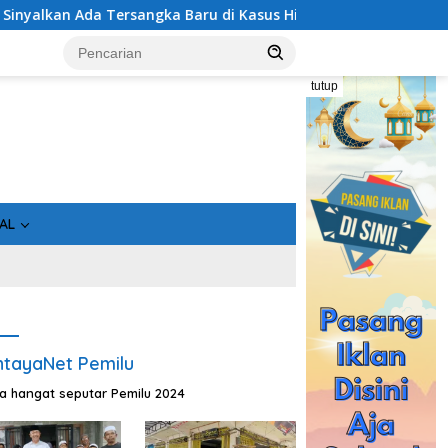
aru di Kasus Hibah Rp40 Miliar
Geger! 5 Komisioner KPU
tutup
AL
tayaNet Pemilu
ta hangat seputar Pemilu 2024