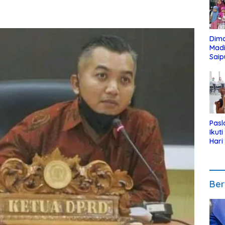
Dim
Mad
Saip
Reli
Anak
Pasl
Ikut
Hari
Urut
Pen
Ber