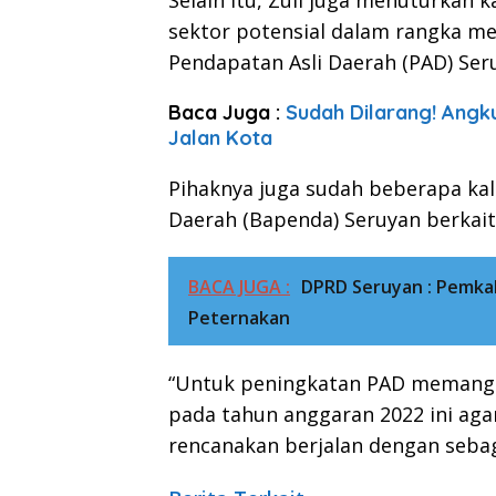
Selain itu, Zuli juga menuturkan 
sektor potensial dalam rangka me
Pendapatan Asli Daerah (PAD) Ser
Baca Juga :
Sudah Dilarang! Angk
Jalan Kota
Pihaknya juga sudah beberapa ka
Daerah (Bapenda) Seruyan berkait
BACA JUGA :
DPRD Seruyan : Pemka
Peternakan
“Untuk peningkatan PAD memang m
pada tahun anggaran 2022 ini aga
rencanakan berjalan dengan seba