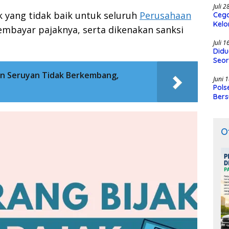
Juli 
 yang tidak baik untuk seluruh
Perusahaan
Cega
Kelo
bayar pajaknya, serta dikenakan sanksi
SMK
Juli 
Didu
Seor
n Seruyan Tidak Berkembang,
Juni 
Pols
Bers
O