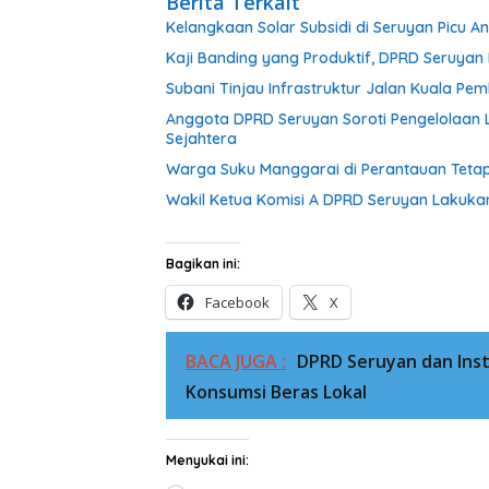
Berita Terkait
Kelangkaan Solar Subsidi di Seruyan Picu 
Kaji Banding yang Produktif, DPRD Seruy
Subani Tinjau Infrastruktur Jalan Kuala P
Anggota DPRD Seruyan Soroti Pengelolaan L
Sejahtera
Warga Suku Manggarai di Perantauan Tetap
Wakil Ketua Komisi A DPRD Seruyan Lakuka
Bagikan ini:
Facebook
X
BACA JUGA :
DPRD Seruyan dan Inst
Konsumsi Beras Lokal
Menyukai ini: