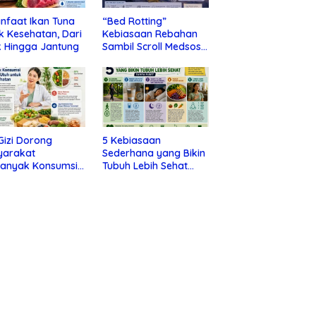
nfaat Ikan Tuna
“Bed Rotting”
k Kesehatan, Dari
Kebiasaan Rebahan
 Hingga Jantung
Sambil Scroll Medsos
yang Ternyata Tanda
Depresi
 Gizi Dorong
5 Kebiasaan
yarakat
Sederhana yang Bikin
banyak Konsumsi
Tubuh Lebih Sehat
nan Utuh untuk
Tanpa Ribet
a Kesehatan