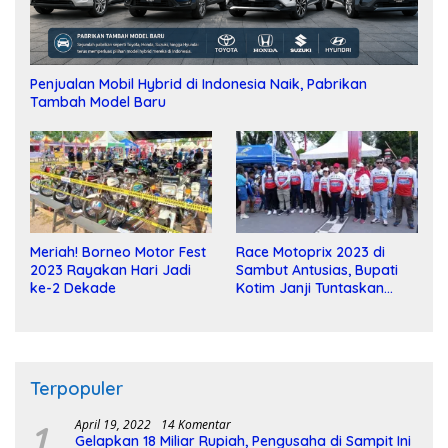
Penjualan Mobil Hybrid di Indonesia Naik, Pabrikan
Tambah Model Baru
Meriah! Borneo Motor Fest
Race Motoprix 2023 di
2023 Rayakan Hari Jadi
Sambut Antusias, Bupati
ke-2 Dekade
Kotim Janji Tuntaskan
Pembangunan Sirkuit
Terpopuler
1
April 19, 2022
14 Komentar
Gelapkan 18 Miliar Rupiah, Pengusaha di Sampit Ini