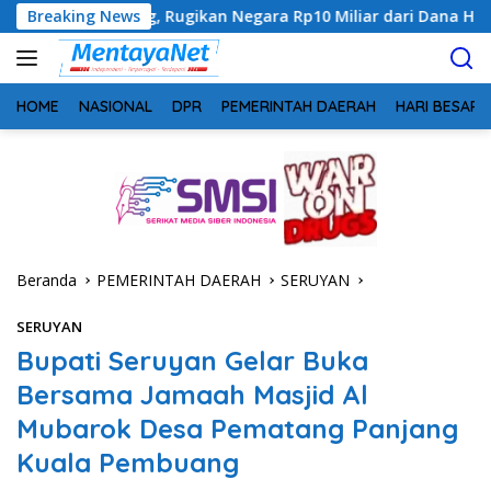
Langsung
ng, Rugikan Negara Rp10 Miliar dari Dana Hibah Rp40 Miliar
Breaking News
ke
konten
HOME
NASIONAL
DPR
PEMERINTAH DAERAH
HARI BESAR
Beranda
PEMERINTAH DAERAH
SERUYAN
SERUYAN
Bupati Seruyan Gelar Buka
Bersama Jamaah Masjid Al
Mubarok Desa Pematang Panjang
Kuala Pembuang