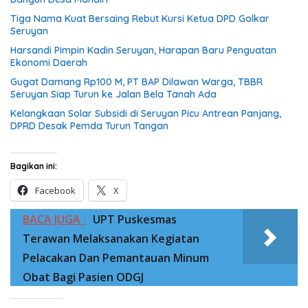
Tiga Nama Kuat Bersaing Rebut Kursi Ketua DPD Golkar
Seruyan
Harsandi Pimpin Kadin Seruyan, Harapan Baru Penguatan
Ekonomi Daerah
Gugat Damang Rp100 M, PT BAP Dilawan Warga, TBBR
Seruyan Siap Turun ke Jalan Bela Tanah Ada
Kelangkaan Solar Subsidi di Seruyan Picu Antrean Panjang,
DPRD Desak Pemda Turun Tangan
Bagikan ini:
Facebook
X
BACA JUGA :
UPT Puskesmas
Terawan Melaksanakan Kegiatan
Pelacakan Dan Pemantauan Minum
Obat Bagi Pasien ODGJ