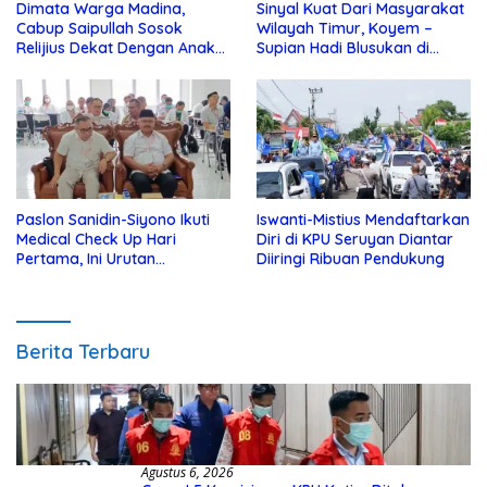
Dimata Warga Madina,
Sinyal Kuat Dari Masyarakat
Cabup Saipullah Sosok
Wilayah Timur, Koyem –
Relijius Dekat Dengan Anak
Supian Hadi Blusukan di
Yatim
Kotim
Paslon Sanidin-Siyono Ikuti
Iswanti-Mistius Mendaftarkan
Medical Check Up Hari
Diri di KPU Seruyan Diantar
Pertama, Ini Urutan
Diiringi Ribuan Pendukung
Pengecekannya
Berita Terbaru
Agustus 6, 2026