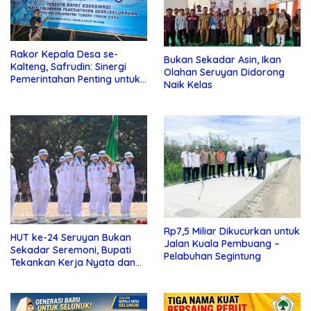
Rakor Kepala Desa se-
Bukan Sekadar Asin, Ikan
Kalteng, Safrudin: Sinergi
Olahan Seruyan Didorong
Pemerintahan Penting untuk
Naik Kelas
Perkuat Pembangunan Desa
Rp7,5 Miliar Dikucurkan untuk
HUT ke-24 Seruyan Bukan
Jalan Kuala Pembuang –
Sekadar Seremoni, Bupati
Pelabuhan Segintung
Tekankan Kerja Nyata dan
Kolaborasi