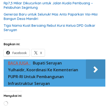
Rp7,5 Miliar Dikucurkan untuk Jalan Kuala Pembuang –
Pelabuhan Segintung
Generasi Baru untuk Selunuk! Mas Anto Paparkan Visi-Misi
Bangun Desa Mandiri
Tiga Nama Kuat Bersaing Rebut Kursi Ketua DPD Golkar
Seruyan
Bagikan ini:
Facebook
X
BACA JUGA :
Bupati Seruyan
Yulhaidir, Koordinasi Ke Kementerian
PUPR-RI Untuk Pembangunan
Infrastruktur Seruyan
Menyukai ini:
Memuat...