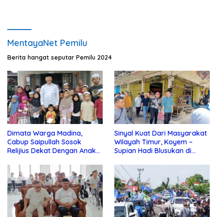
MentayaNet Pemilu
Berita hangat seputar Pemilu 2024
Dimata Warga Madina,
Sinyal Kuat Dari Masyarakat
Cabup Saipullah Sosok
Wilayah Timur, Koyem –
Relijius Dekat Dengan Anak
Supian Hadi Blusukan di
Yatim
Kotim