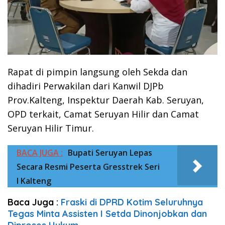
Rapat di pimpin langsung oleh Sekda dan
dihadiri Perwakilan dari Kanwil DJPb
Prov.Kalteng, Inspektur Daerah Kab. Seruyan,
OPD terkait, Camat Seruyan Hilir dan Camat
Seruyan Hilir Timur.
BACA JUGA :
Bupati Seruyan Lepas
Secara Resmi Peserta Gresstrek Seri
I Kalteng
Baca Juga :
Fraski di DPRD Kotim Seluruhnya
Tegas Minta Assisten I Setda Dinonjobkan dan