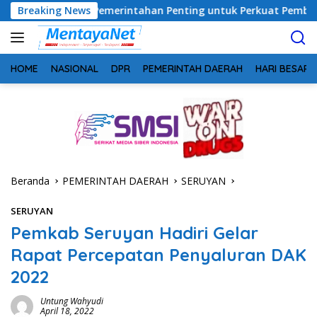
Langsung
gi Pemerintahan Penting untuk Perkuat Pembangunan Desa
Breaking News
ke
konten
HOME
NASIONAL
DPR
PEMERINTAH DAERAH
HARI BESAR
Beranda
PEMERINTAH DAERAH
SERUYAN
SERUYAN
Pemkab Seruyan Hadiri Gelar
Rapat Percepatan Penyaluran DAK
2022
Untung Wahyudi
April 18, 2022