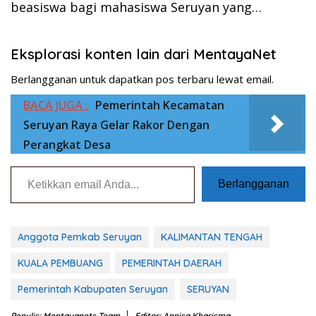
beasiswa bagi mahasiswa Seruyan yang…
Eksplorasi konten lain dari MentayaNet
Berlangganan untuk dapatkan pos terbaru lewat email.
BACA JUGA :
Pemerintah Kecamatan
Seruyan Raya Gelar Rakor Dengan
Perangkat Desa
Ketikkan email Anda...
Berlangganan
Anggota Pemkab Seruyan
KALIMANTAN TENGAH
KUALA PEMBUANG
PEMERINTAH DAERAH
Pemerintah Kabupaten Seruyan
SERUYAN
Penulis: Mentayanets Team
Editor: Annisa Kharisma