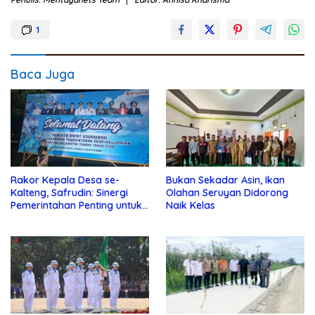
1
Baca Juga
Rakor Kepala Desa se-
Bukan Sekadar Asin, Ikan
Kalteng, Safrudin: Sinergi
Olahan Seruyan Didorong
Pemerintahan Penting untuk
Naik Kelas
Perkuat Pembangunan Desa