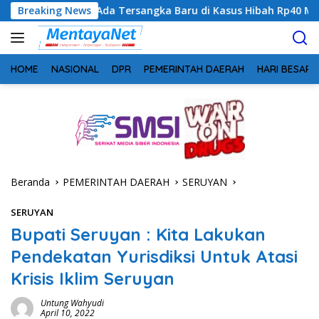
Langsung
 Tersangka Baru di Kasus Hibah Rp40 Miliar
Breaking News
Geger! 5 K
ke
konten
HOME
NASIONAL
DPR
PEMERINTAH DAERAH
HARI BESAR
Beranda
PEMERINTAH DAERAH
SERUYAN
SERUYAN
Bupati Seruyan : Kita Lakukan
Pendekatan Yurisdiksi Untuk Atasi
Krisis Iklim Seruyan
Untung Wahyudi
April 10, 2022