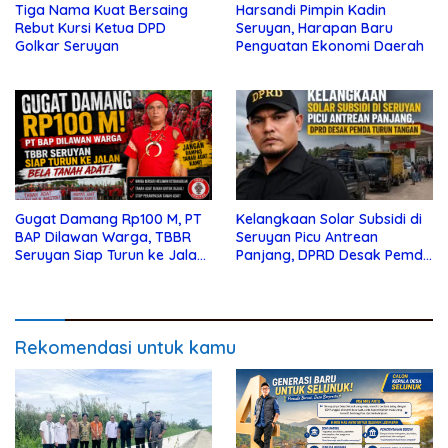
Tiga Nama Kuat Bersaing
Harsandi Pimpin Kadin
Rebut Kursi Ketua DPD
Seruyan, Harapan Baru
Golkar Seruyan
Penguatan Ekonomi Daerah
Gugat Damang Rp100 M, PT
Kelangkaan Solar Subsidi di
BAP Dilawan Warga, TBBR
Seruyan Picu Antrean
Seruyan Siap Turun ke Jalan
Panjang, DPRD Desak Pemda
Bela Tanah Ada
Turun Tangan
Rekomendasi untuk kamu