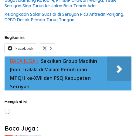
Gugat Damang Rp100 M, PT BAP Dilawan Warga, TBBR
Seruyan Siap Turun ke Jalan Bela Tanah Ada
Kelangkaan Solar Subsidi di Seruyan Picu Antrean Panjang,
DPRD Desak Pemda Turun Tangan
Bagikan ini:
Facebook
X
BACA JUGA :
Saksikan Group Madihin
Jhon Tralala di Malam Penutupan
MTQH ke-XVII dan PSQ Kabupaten
Seruyan
Menyukai ini:
Memuat...
Baca Juga :