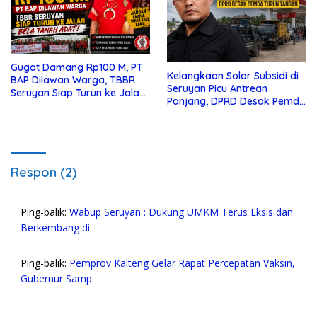
Gugat Damang Rp100 M, PT
Kelangkaan Solar Subsidi di
BAP Dilawan Warga, TBBR
Seruyan Picu Antrean
Seruyan Siap Turun ke Jalan
Panjang, DPRD Desak Pemda
Bela Tanah Ada
Turun Tangan
Respon (2)
Ping-balik:
Wabup Seruyan : Dukung UMKM Terus Eksis dan
Berkembang di
Ping-balik:
Pemprov Kalteng Gelar Rapat Percepatan Vaksin,
Gubernur Samp