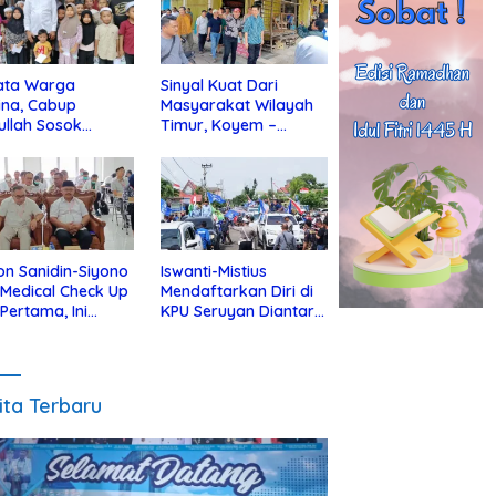
ata Warga
Sinyal Kuat Dari
ina, Cabup
Masyarakat Wilayah
ullah Sosok
Timur, Koyem –
jius Dekat Dengan
Supian Hadi Blusukan
 Yatim
di Kotim
on Sanidin-Siyono
Iswanti-Mistius
i Medical Check Up
Mendaftarkan Diri di
 Pertama, Ini
KPU Seruyan Diantar
an
Diiringi Ribuan
gecekannya
Pendukung
ita Terbaru