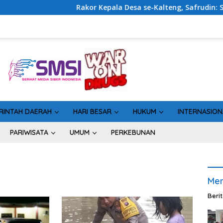
Rakor Kepala Desa se-Kalteng, Safrudin: Sinergi Peme
RINTAH DAERAH
HARI BESAR
HUKUM
INTERNASION
PARIWISATA
UMUM
PERKEBUNAN
Men
Beri