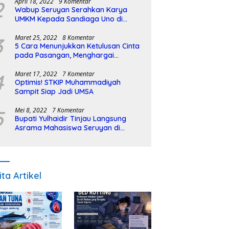
2
April 18, 2022
9 Komentar
Wabup Seruyan Serahkan Karya
UMKM Kepada Sandiaga Uno di
Istiqlal Halal Expo
3
Maret 25, 2022
8 Komentar
5 Cara Menunjukkan Ketulusan Cinta
pada Pasangan, Menghargai
Sepenuh Hati
4
Maret 17, 2022
7 Komentar
Optimis! STKIP Muhammadiyah
Sampit Siap Jadi UMSA
5
Mei 8, 2022
7 Komentar
Bupati Yulhaidir Tinjau Langsung
Asrama Mahasiswa Seruyan di
Banjarmasin
ita Artikel