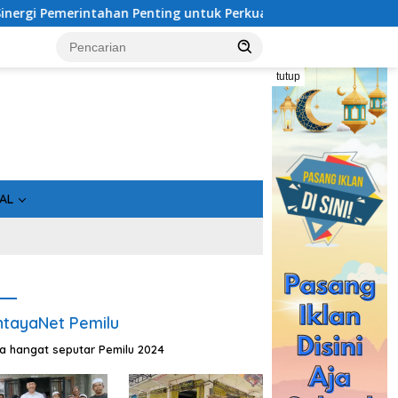
rintahan Penting untuk Perkuat Pembangunan Desa
Usai
tutup
AL
tayaNet Pemilu
ta hangat seputar Pemilu 2024