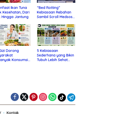
nfaat Ikan Tuna
“Bed Rotting”
k Kesehatan, Dari
Kebiasaan Rebahan
 Hingga Jantung
Sambil Scroll Medsos
yang Ternyata Tanda
Depresi
 Gizi Dorong
5 Kebiasaan
yarakat
Sederhana yang Bikin
banyak Konsumsi
Tubuh Lebih Sehat
nan Utuh untuk
Tanpa Ribet
a Kesehatan
V
Kontak