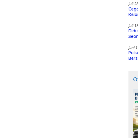
Juli 
Cega
Kelo
SMK
Juli 
Didu
Seor
Juni 
Pols
Bers
O