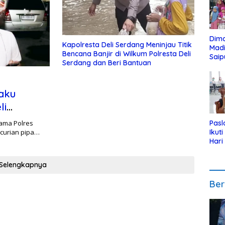
Dim
Kapolresta Deli Serdang Meninjau Titik
Mad
Bencana Banjir di Wilkum Polresta Deli
Saip
Serdang dan Beri Bantuan
Reli
Anak
aku
li
sama Polres
Pasl
curian pipa…
Ikut
Hari
Urut
Pen
Selengkapnya
Ber