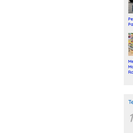
Pe
Pa
Me
Mo
Ra
ke
T
1