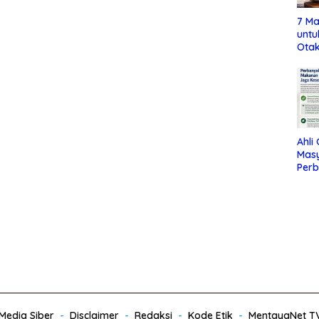
7 Ma
untu
Otak
Ahli
Mas
Per
Maka
Jag
edia Siber
Disclaimer
Redaksi
Kode Etik
MentayaNet T