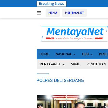
Langsung
Breaking News
ke
konten
MENU
MENTAYANET
HOME
NASIONAL
DPR
PEME
MENTAYANET
VIRAL
PENDIDIKAN
POLRES DELI SERDANG