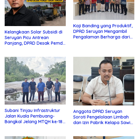
Kaji Banding yang Produktif,
DPRD Seruyan Mengambil
Kelangkaan Solar Subsidi di
Pengalaman Berharga dari
Seruyan Picu Antrean
Lamandau
Panjang, DPRD Desak Pemda
Turun Tangan
Subani Tinjau Infrastruktur
Anggota DPRD Seruyan
Jalan Kuala Pembuang-
Soroti Pengelolaan Limbah
Bangkal Jelang MTQH ke-18
dan Izin Pabrik Kelapa Sawit
Seruyan
PT Jaya Oleo Sejahtera