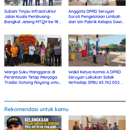
Subani Tinjau Infrastruktur
Anggota DPRD Seruyan
Jalan Kuala Pembuang-
Soroti Pengelolaan Limbah
Bangkal Jelang MTQH ke-18
dan Izin Pabrik Kelapa Sawit
Seruyan
PT Jaya Oleo Sejahtera
Warga Suku Manggarai di
Wakil Ketua Komisi A DPRD
Perantauan Tetap Menjaga
Seruyan Lakukan Sidak
Tradisi Gotong Royong untuk
terhadap SPBU 65.742.002 di
Biaya Pendidikan
Seruyan Raya
Rekomendasi untuk kamu