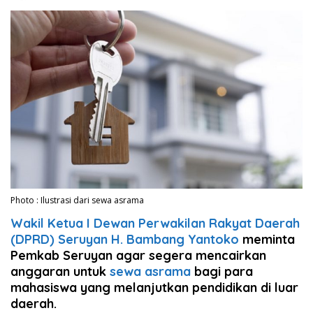
Photo : Ilustrasi dari sewa asrama
Wakil Ketua I Dewan Perwakilan Rakyat Daerah
(DPRD) Seruyan H. Bambang Yantoko
meminta
Pemkab Seruyan agar segera mencairkan
anggaran untuk
sewa asrama
bagi para
mahasiswa yang melanjutkan pendidikan di luar
daerah.