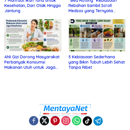
7 Manfaat Ikan Tuna untuk
“Bed Rotting” Kebiasaan
Kesehatan, Dari Otak Hingga
Rebahan Sambil Scroll
Jantung
Medsos yang Ternyata
Tanda Depresi
Ahli Gizi Dorong Masyarakat
5 Kebiasaan Sederhana
Perbanyak Konsumsi
yang Bikin Tubuh Lebih Sehat
Makanan Utuh untuk Jaga
Tanpa Ribet
Kesehatan