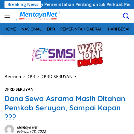
Langsung
nergi Pemerintahan Penting untuk Perkuat Pembangunan Desa
Breaking News
ke
konten
HOME
NASIONAL
DPR
PEMERINTAH DAERAH
HARI BESAR
Beranda
DPR
DPRD SERUYAN
DPRD SERUYAN
Dana Sewa Asrama Masih Ditahan
Pemkab Seruyan, Sampai Kapan
???
Mentaya Net
Februari 28, 2022