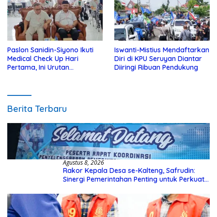
Paslon Sanidin-Siyono Ikuti
Iswanti-Mistius Mendaftarkan
Medical Check Up Hari
Diri di KPU Seruyan Diantar
Pertama, Ini Urutan
Diiringi Ribuan Pendukung
Pengecekannya
Berita Terbaru
Agustus 8, 2026
Rakor Kepala Desa se-Kalteng, Safrudin:
Sinergi Pemerintahan Penting untuk Perkuat
Pembangunan Desa