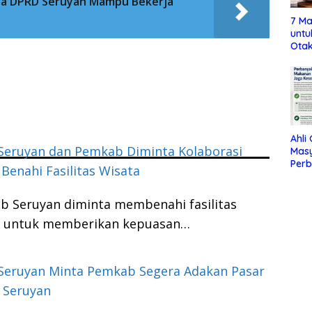
ta DPRD Seruyan Mampu Bekerja
7 Ma
untu
Otak
Ahli
Seruyan dan Pemkab Diminta Kolaborasi
Mas
Per
Benahi Fasilitas Wisata
Maka
Jag
 Seruyan diminta membenahi fasilitas
ini untuk memberikan kepuasan…
Seruyan Minta Pemkab Segera Adakan Pasar
 Seruyan