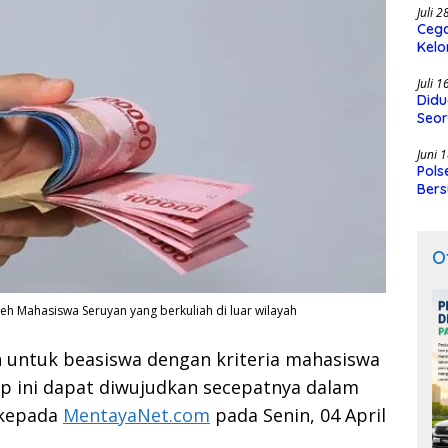
Juli 
Cega
Kelo
SMK
Juli 
Didu
Seor
Juni 
Pols
Bers
O
leh Mahasiswa Seruyan yang berkuliah di luar wilayah
n untuk beasiswa dengan kriteria mahasiswa
ap ini dapat diwujudkan secepatnya dalam
a kepada
MentayaNet.com
pada Senin, 04 April