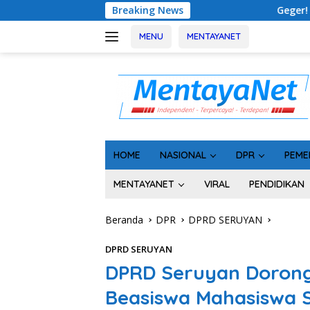
Langsung
Breaking News
Geger! 5 Komisioner KPU Kotim Ditaha
ke
konten
MENU
MENTAYANET
HOME
NASIONAL
DPR
PEME
MENTAYANET
VIRAL
PENDIDIKAN
Beranda
DPR
DPRD SERUYAN
DPRD SERUYAN
DPRD Seruyan Dorong 
Beasiswa Mahasiswa 