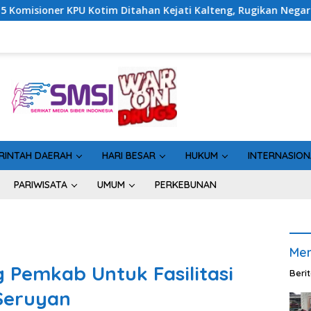
n Kejati Kalteng, Rugikan Negara Rp10 Miliar dari Dana Hibah R
RINTAH DAERAH
HARI BESAR
HUKUM
INTERNASION
PARIWISATA
UMUM
PERKEBUNAN
Men
Pemkab Untuk Fasilitasi
Beri
Seruyan