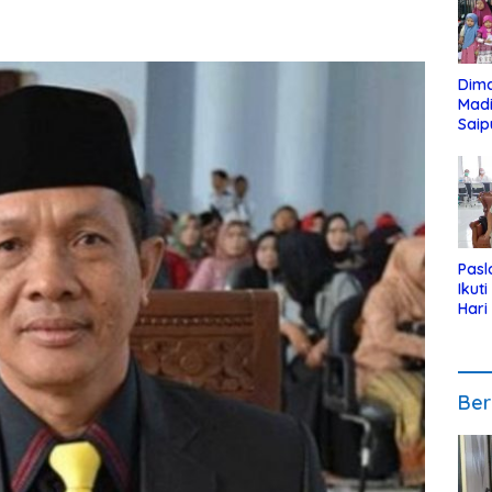
Dim
Mad
Saip
Reli
Anak
Pasl
Ikut
Hari
Urut
Pen
Ber