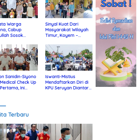
ata Warga
Sinyal Kuat Dari
ina, Cabup
Masyarakat Wilayah
ullah Sosok
Timur, Koyem –
jius Dekat Dengan
Supian Hadi Blusukan
 Yatim
di Kotim
on Sanidin-Siyono
Iswanti-Mistius
i Medical Check Up
Mendaftarkan Diri di
 Pertama, Ini
KPU Seruyan Diantar
an
Diiringi Ribuan
gecekannya
Pendukung
ita Terbaru