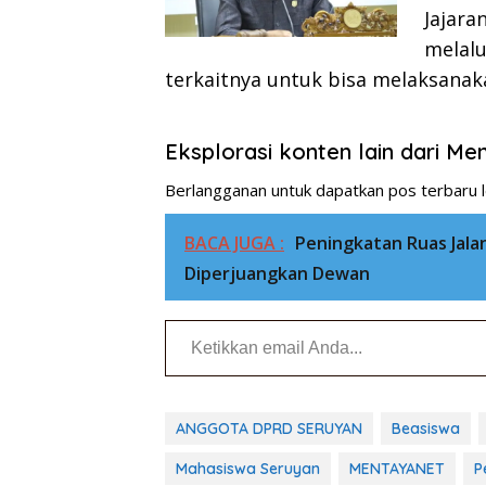
Jajar
melalu
terkaitnya untuk bisa melaksana
Eksplorasi konten lain dari M
Berlangganan untuk dapatkan pos terbaru l
BACA JUGA :
Peningkatan Ruas Jala
Diperjuangkan Dewan
Ketikkan email Anda...
ANGGOTA DPRD SERUYAN
Beasiswa
Mahasiswa Seruyan
MENTAYANET
P