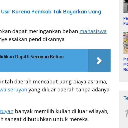
i Usir Karena Pemkab Tak Bayarkan Uang
Pe
Pa
apkan dapat meringankan beban
mahasiswa
nyelesaikan pendidikannya.
dikan Dapil II Seruyan Belum
Me
Mo
Ra
ke
rintah daerah mencabut uang biaya asrama,
wa seruyan
yang diluar daerah tanpa adanya
T
1
ruyan
banyak memilih kuliah di luar wilayah,
h sangat dibutuhkan untuk mereka.