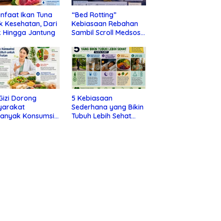
nfaat Ikan Tuna
“Bed Rotting”
k Kesehatan, Dari
Kebiasaan Rebahan
 Hingga Jantung
Sambil Scroll Medsos
yang Ternyata Tanda
Depresi
 Gizi Dorong
5 Kebiasaan
yarakat
Sederhana yang Bikin
banyak Konsumsi
Tubuh Lebih Sehat
nan Utuh untuk
Tanpa Ribet
a Kesehatan