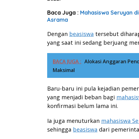
Baca Juga :
Mahasiswa Seruyan d
Asrama
Dengan
beasiswa
tersebut dihar
yang saat ini sedang berjuang me
BACA JUGA :
Alokasi Anggaran Pendi
Maksimal
Baru-baru ini pula kejadian peme
yang menjadi beban bagi
mahasis
konfirmasi belum lama ini.
Ia juga menuturkan
mahasiswa Se
sehingga
beasiswa
dari pemerinta