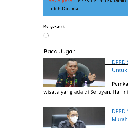
BACA JUGA :
PPPK Terima SK Dimin
Lebih Optimal
Menyukai ini:
Memuat...
Baca Juga :
DPRD 
Untuk 
Pemkab
wisata yang ada di Seruyan. Hal 
DPRD 
Murah