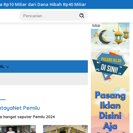
p40 Miliar
Gandeng Bidan Sean, SMSI Kalteng Siap Eduka
tutup
AL
tayaNet Pemilu
ta hangat seputar Pemilu 2024