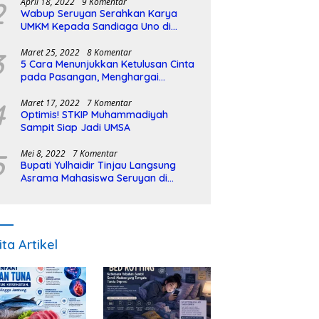
2
April 18, 2022
9 Komentar
Wabup Seruyan Serahkan Karya
UMKM Kepada Sandiaga Uno di
Istiqlal Halal Expo
3
Maret 25, 2022
8 Komentar
5 Cara Menunjukkan Ketulusan Cinta
pada Pasangan, Menghargai
Sepenuh Hati
4
Maret 17, 2022
7 Komentar
Optimis! STKIP Muhammadiyah
Sampit Siap Jadi UMSA
5
Mei 8, 2022
7 Komentar
Bupati Yulhaidir Tinjau Langsung
Asrama Mahasiswa Seruyan di
Banjarmasin
ita Artikel