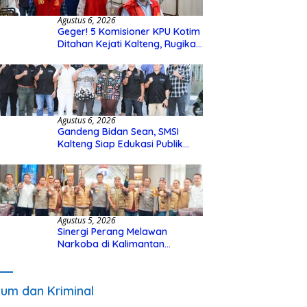
Agustus 6, 2026
Geger! 5 Komisioner KPU Kotim
Ditahan Kejati Kalteng, Rugikan
Negara Rp10 Miliar dari Dana
Hibah Rp40 Miliar
Agustus 6, 2026
Gandeng Bidan Sean, SMSI
Kalteng Siap Edukasi Publik
Soal Peran Strategis DPD RI
Agustus 5, 2026
Sinergi Perang Melawan
Narkoba di Kalimantan
Tengah, GDAN dan Kapolda
Kalteng Siapkan Deklarasi
Akbar
um dan Kriminal