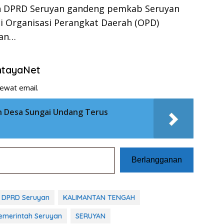
an DPRD Seruyan gandeng pemkab Seruyan
i Organisasi Perangkat Daerah (OPD)
kan…
entayaNet
ewat email.
n Desa Sungai Undang Terus
Berlangganan
DPRD Seruyan
KALIMANTAN TENGAH
emerintah Seruyan
SERUYAN