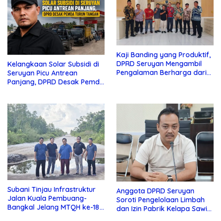
Kaji Banding yang Produktif,
DPRD Seruyan Mengambil
Kelangkaan Solar Subsidi di
Pengalaman Berharga dari
Seruyan Picu Antrean
Lamandau
Panjang, DPRD Desak Pemda
Turun Tangan
Subani Tinjau Infrastruktur
Anggota DPRD Seruyan
Jalan Kuala Pembuang-
Soroti Pengelolaan Limbah
Bangkal Jelang MTQH ke-18
dan Izin Pabrik Kelapa Sawit
Seruyan
PT Jaya Oleo Sejahtera