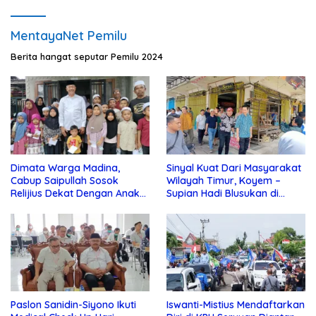
MentayaNet Pemilu
Berita hangat seputar Pemilu 2024
Dimata Warga Madina,
Sinyal Kuat Dari Masyarakat
Cabup Saipullah Sosok
Wilayah Timur, Koyem –
Relijius Dekat Dengan Anak
Supian Hadi Blusukan di
Yatim
Kotim
Paslon Sanidin-Siyono Ikuti
Iswanti-Mistius Mendaftarkan