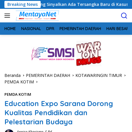
Langsung
eng Sinyalkan Ada Tersangka Baru di Kasus Hibah Rp40 Miliar
Breaking News
ke
konten
HOME
NASIONAL
DPR
PEMERINTAH DAERAH
HARI BESAR
Beranda
PEMERINTAH DAERAH
KOTAWARINGIN TIMUR
PEMDA KOTIM
PEMDA KOTIM
Education Expo Sarana Dorong
Kualitas Pendidikan dan
Pelestarian Budaya
Annisa Kharisma, S.Pd