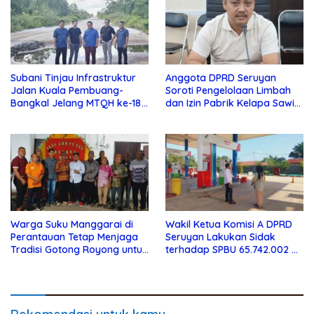
Subani Tinjau Infrastruktur
Anggota DPRD Seruyan
Jalan Kuala Pembuang-
Soroti Pengelolaan Limbah
Bangkal Jelang MTQH ke-18
dan Izin Pabrik Kelapa Sawit
Seruyan
PT Jaya Oleo Sejahtera
Warga Suku Manggarai di
Wakil Ketua Komisi A DPRD
Perantauan Tetap Menjaga
Seruyan Lakukan Sidak
Tradisi Gotong Royong untuk
terhadap SPBU 65.742.002 di
Biaya Pendidikan
Seruyan Raya