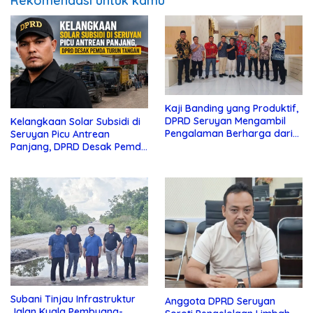
Rekomendasi untuk kamu
Kaji Banding yang Produktif,
DPRD Seruyan Mengambil
Kelangkaan Solar Subsidi di
Pengalaman Berharga dari
Seruyan Picu Antrean
Lamandau
Panjang, DPRD Desak Pemda
Turun Tangan
Subani Tinjau Infrastruktur
Anggota DPRD Seruyan
Jalan Kuala Pembuang-