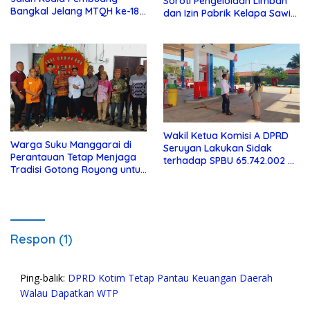
Soroti Pengelolaan Limbah
Bangkal Jelang MTQH ke-18
dan Izin Pabrik Kelapa Sawit
Seruyan
PT Jaya Oleo Sejahtera
Wakil Ketua Komisi A DPRD
Warga Suku Manggarai di
Seruyan Lakukan Sidak
Perantauan Tetap Menjaga
terhadap SPBU 65.742.002 di
Tradisi Gotong Royong untuk
Seruyan Raya
Biaya Pendidikan
Respon (1)
Ping-balik:
DPRD Kotim Tetap Pantau Keuangan Daerah
Walau Dapatkan WTP