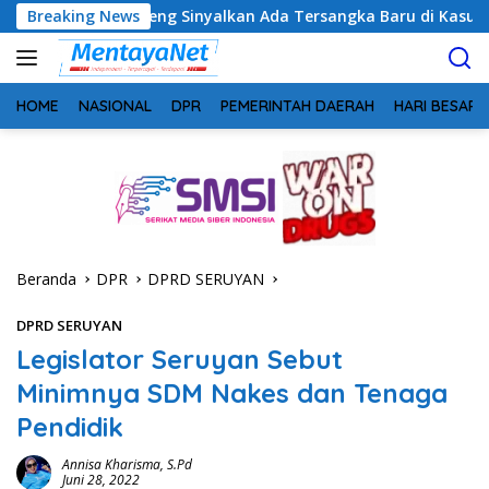
Langsung
alteng Sinyalkan Ada Tersangka Baru di Kasus Hibah Rp40 Milia
Breaking News
ke
konten
HOME
NASIONAL
DPR
PEMERINTAH DAERAH
HARI BESAR
Beranda
DPR
DPRD SERUYAN
DPRD SERUYAN
Legislator Seruyan Sebut
Minimnya SDM Nakes dan Tenaga
Pendidik
Annisa Kharisma, S.Pd
Juni 28, 2022