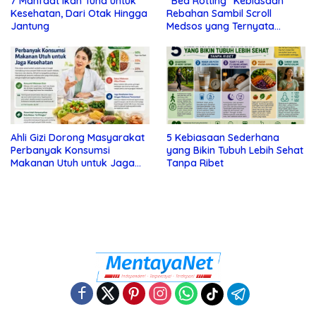
7 Manfaat Ikan Tuna untuk
“Bed Rotting” Kebiasaan
Kesehatan, Dari Otak Hingga
Rebahan Sambil Scroll
Jantung
Medsos yang Ternyata
Tanda Depresi
Ahli Gizi Dorong Masyarakat
5 Kebiasaan Sederhana
Perbanyak Konsumsi
yang Bikin Tubuh Lebih Sehat
Makanan Utuh untuk Jaga
Tanpa Ribet
Kesehatan