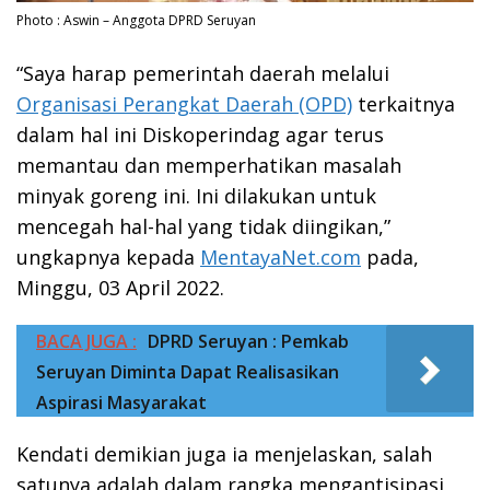
Photo : Aswin – Anggota DPRD Seruyan
“Saya harap pemerintah daerah melalui
Organisasi Perangkat Daerah (OPD)
terkaitnya
dalam hal ini Diskoperindag agar terus
memantau dan memperhatikan masalah
minyak goreng ini. Ini dilakukan untuk
mencegah hal-hal yang tidak diingikan,”
ungkapnya kepada
MentayaNet.com
pada,
Minggu, 03 April 2022.
BACA JUGA :
DPRD Seruyan : Pemkab
Seruyan Diminta Dapat Realisasikan
Aspirasi Masyarakat
Kendati demikian juga ia menjelaskan, salah
satunya adalah dalam rangka mengantisipasi