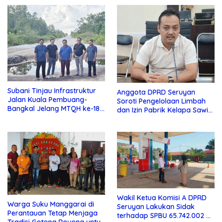
Subani Tinjau Infrastruktur
Anggota DPRD Seruyan
Jalan Kuala Pembuang-
Soroti Pengelolaan Limbah
Bangkal Jelang MTQH ke-18
dan Izin Pabrik Kelapa Sawit
Seruyan
PT Jaya Oleo Sejahtera
Wakil Ketua Komisi A DPRD
Warga Suku Manggarai di
Seruyan Lakukan Sidak
Perantauan Tetap Menjaga
terhadap SPBU 65.742.002 di