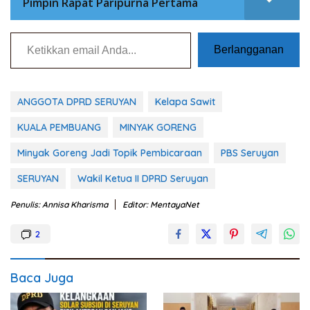
Pimpin Rapat Paripurna Pertama
Ketikkan email Anda...
Berlangganan
ANGGOTA DPRD SERUYAN
Kelapa Sawit
KUALA PEMBUANG
MINYAK GORENG
Minyak Goreng Jadi Topik Pembicaraan
PBS Seruyan
SERUYAN
Wakil Ketua II DPRD Seruyan
Penulis: Annisa Kharisma
Editor: MentayaNet
2
Baca Juga