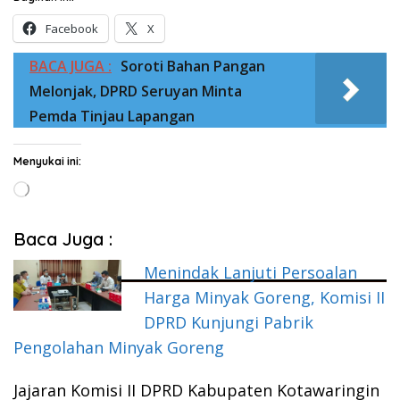
Facebook
X
BACA JUGA :
Soroti Bahan Pangan
Melonjak, DPRD Seruyan Minta
Pemda Tinjau Lapangan
Menyukai ini:
Memuat...
Baca Juga :
Menindak Lanjuti Persoalan
Harga Minyak Goreng, Komisi II
DPRD Kunjungi Pabrik
Pengolahan Minyak Goreng
Jajaran Komisi II DPRD Kabupaten Kotawaringin