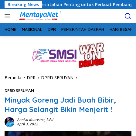
Langsung
emerintahan Penting untuk Perkuat Pembangunan Desa
Breaking News
ke
konten
HOME
NASIONAL
DPR
PEMERINTAH DAERAH
HARI BESAR
Beranda
DPR
DPRD SERUYAN
DPRD SERUYAN
Minyak Goreng Jadi Buah Bibir,
Harga Selangit Bikin Menjerit !
Annisa Kharisma, S.Pd
April 3, 2022