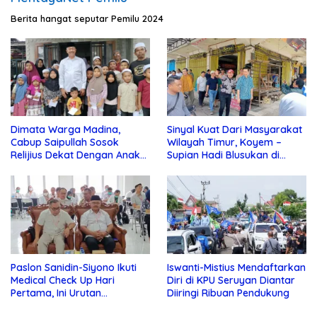
Berita hangat seputar Pemilu 2024
Dimata Warga Madina,
Sinyal Kuat Dari Masyarakat
Cabup Saipullah Sosok
Wilayah Timur, Koyem –
Relijius Dekat Dengan Anak
Supian Hadi Blusukan di
Yatim
Kotim
Paslon Sanidin-Siyono Ikuti
Iswanti-Mistius Mendaftarkan
Medical Check Up Hari
Diri di KPU Seruyan Diantar
Pertama, Ini Urutan
Diiringi Ribuan Pendukung
Pengecekannya