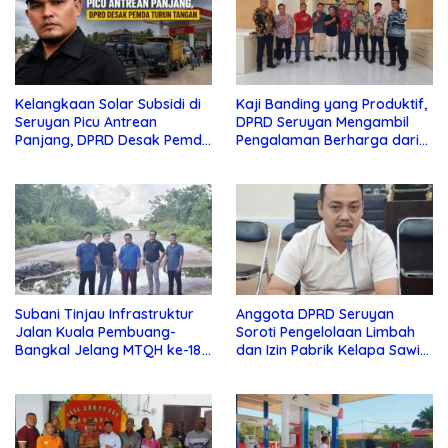
Kelangkaan Solar Subsidi di
Kaji Banding yang Produktif,
Seruyan Picu Antrean
DPRD Seruyan Mengambil
Panjang, DPRD Desak Pemda
Pengalaman Berharga dari
Turun Tangan
Lamandau
Subani Tinjau Infrastruktur
Anggota DPRD Seruyan
Jalan Kuala Pembuang-
Soroti Pengelolaan Limbah
Bangkal Jelang MTQH ke-18
dan Izin Pabrik Kelapa Sawit
Seruyan
PT Jaya Oleo Sejahtera