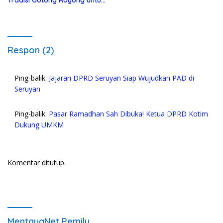
Tradisi Gotong Royong untuk
Seruyan Raya
Biaya Pendidikan
Respon (2)
Ping-balik:
Jajaran DPRD Seruyan Siap Wujudkan PAD di
Seruyan
Ping-balik:
Pasar Ramadhan Sah Dibuka! Ketua DPRD Kotim
Dukung UMKM
Komentar ditutup.
MentayaNet Pemilu