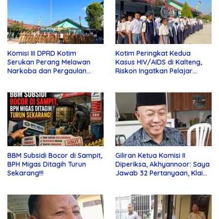
Komisi III DPRD Kotim
Kotim Peringkat Kedua
Serukan Perang Melawan
Kasus HIV/AIDS di Kalteng,
Narkoba dan Pergaulan
Riskon Ingatkan Pelajar
Bebas di Sekolah
Jauhi Pergaulan Bebas
BBM Subsidi Bocor di Sampit,
Giliran Ketua Komisi II
BPH Migas Ditagih Turun
Diperiksa, Akhyannoor: Saya
Sekarang!!!
Jawab 32 Pertanyaan, Klaim
Tak Tahu Soal KSO Agrinas