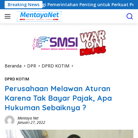
Langsung
 Sinergi Pemerintahan Penting untuk Perkuat Pembangunan Desa
Breaking News
ke
konten
Beranda
DPR
DPRD KOTIM
DPRD KOTIM
Perusahaan Melawan Aturan
Karena Tak Bayar Pajak, Apa
Hukuman Sebaiknya ?
Mentaya Net
Januari 27, 2022