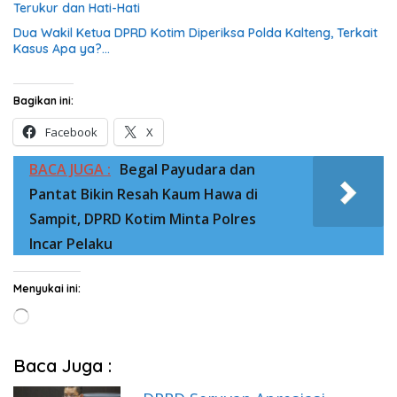
Terukur dan Hati-Hati
Dua Wakil Ketua DPRD Kotim Diperiksa Polda Kalteng, Terkait
Kasus Apa ya?…
Bagikan ini:
Facebook
X
BACA JUGA :
Begal Payudara dan
Pantat Bikin Resah Kaum Hawa di
Sampit, DPRD Kotim Minta Polres
Incar Pelaku
Menyukai ini:
Memuat...
Baca Juga :