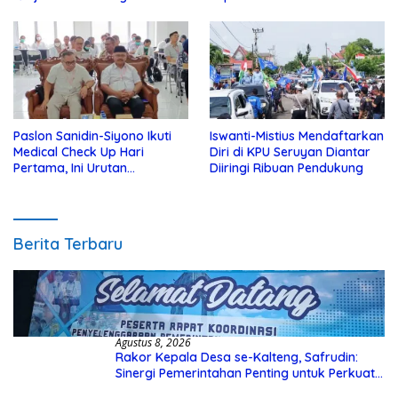
Yatim
Kotim
Paslon Sanidin-Siyono Ikuti
Iswanti-Mistius Mendaftarkan
Medical Check Up Hari
Diri di KPU Seruyan Diantar
Pertama, Ini Urutan
Diiringi Ribuan Pendukung
Pengecekannya
Berita Terbaru
Agustus 8, 2026
Rakor Kepala Desa se-Kalteng, Safrudin:
Sinergi Pemerintahan Penting untuk Perkuat
Pembangunan Desa