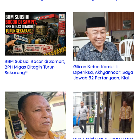
Bebas di Sekolah
Jauhi Pergaulan Bebas
BBM Subsidi Bocor di Sampit,
Giliran Ketua Komisi II
BPH Migas Ditagih Turun
Diperiksa, Akhyannoor: Saya
Sekarang!!!
Jawab 32 Pertanyaan, Klaim
Tak Tahu Soal KSO Agrinas