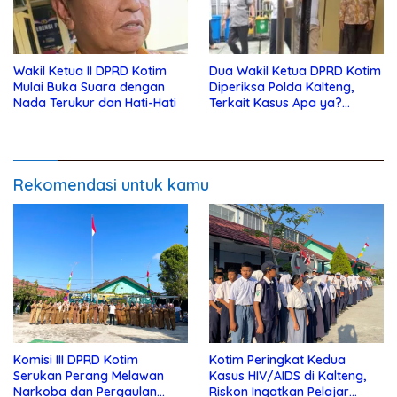
Wakil Ketua II DPRD Kotim
Dua Wakil Ketua DPRD Kotim
Mulai Buka Suara dengan
Diperiksa Polda Kalteng,
Nada Terukur dan Hati-Hati
Terkait Kasus Apa ya?…
Rekomendasi untuk kamu
Komisi III DPRD Kotim
Kotim Peringkat Kedua
Serukan Perang Melawan
Kasus HIV/AIDS di Kalteng,
Narkoba dan Pergaulan
Riskon Ingatkan Pelajar